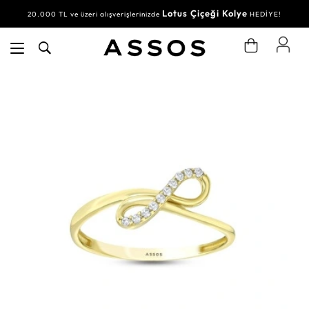
Lotus Çiçeği Kolye
20.000 TL ve üzeri alışverişlerinizde
HEDİYE!