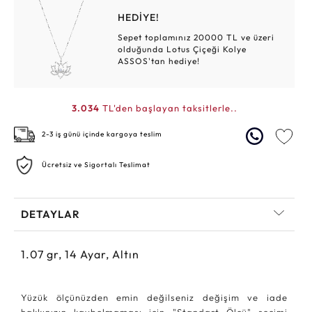
HEDİYE!
Sepet toplamınız 20000 TL ve üzeri
olduğunda Lotus Çiçeği Kolye
ASSOS'tan hediye!
3.034
TL'den başlayan taksitlerle..
2-3 iş günü içinde kargoya teslim
Ücretsiz ve Sigortalı Teslimat
DETAYLAR
1.07
gr,
14
Ayar, Altın
Yüzük ölçünüzden emin değilseniz değişim ve iade
hakkınızın kaybolmaması için "Standart Ölçü" seçimi