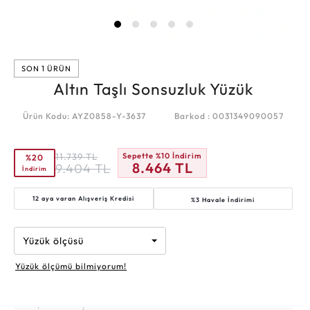
SON 1 ÜRÜN
Altın Taşlı Sonsuzluk Yüzük
Ürün Kodu: AYZ0858-Y-3637
Barkod : 0031349090057
11.739
TL
Sepette %10 İndirim
%20
8.464
TL
9.404
TL
İndirim
12 aya varan
Alışveriş Kredisi
%3 Havale İndirimi
Yüzük ölçüsü
Yüzük ölçümü bilmiyorum!