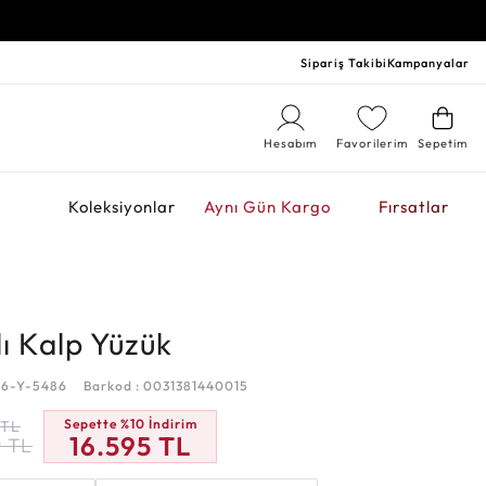
Sipariş Takibi
Kampanyalar
Hesabım
Favorilerim
Sepetim
r
Koleksiyonlar
Aynı Gün Kargo
Fırsatlar
lı Kalp Yüzük
06-Y-5486
Barkod : 0031381440015
Sepette %10 İndirim
TL
16.595
TL
9
TL