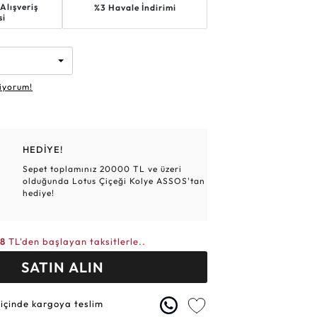
Alışveriş
%3 Havale İndirimi
Altın Hasır Setler
Elmas Bilezikler
Altın Tesbihler
Violet
Burç
si
iyorum!
HEDİYE!
Sepet toplamınız 20000 TL ve üzeri
olduğunda Lotus Çiçeği Kolye ASSOS'tan
hediye!
48
TL'den başlayan taksitlerle..
SATIN ALIN
 içinde kargoya teslim