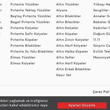
sı
Pırlanta Yüzükler
Altın Yüzükler
Yılbaşı H
ar
Pırlanta Tektaş Yüzükler
Alyans
Sevgilile
Beştaş Pırlanta Yüzükler
Altın Bileklikler
Anneler G
ı
Baget Pırlanta Yüzükler
Altın Bilezikler
Babalar G
ik
Pırlanta Kolyeler
Altın Kolyeler
Kadınlar 
t
Pırlanta Safir Kolyeler
Altın Küpeler
Doğum Gü
Pırlanta Küpeler
Altın Zincir Kolyeler
11.11
Pırlanta Bileklikler
Altın Harf Kolyeler
Sürpriz 
Pırlanta Su Yolu Bileklikler
Altın Halka Küpeler
Evlilik Tek
Elmas Yüzükler
Altın Setler
Mezuniyet
Elmas Kolyeler
Altın Harf Küpeler
Altın Erkek Bileklikler
Hasır Set
Çerez Poli
likleri sağlamak ve trafiğimizi
ezleri kabul edebilirsiniz veya
Ayarları Düzenle