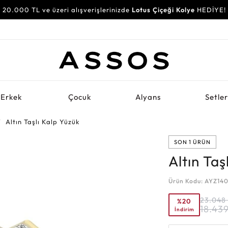
20.000 TL ve üzeri alışverişlerinizde
Lotus Çiçeği Kolye
HEDİYE!
Erkek
Çocuk
Alyans
Setle
Altın Taşlı Kalp Yüzük
SON 1 ÜRÜN
Altın Taş
Ürün Kodu: AYZ14
23.048
%20
18.43
İndirim