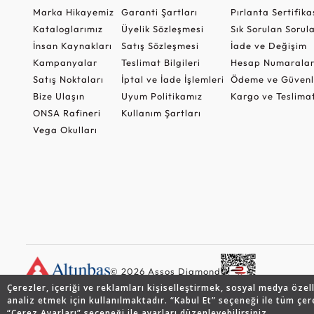
Marka Hikayemiz
Garanti Şartları
Pırlanta Sertifika
Kataloglarımız
Üyelik Sözleşmesi
Sık Sorulan Sorul
İnsan Kaynakları
Satış Sözleşmesi
İade ve Değişim
Kampanyalar
Teslimat Bilgileri
Hesap Numaralar
Satış Noktaları
İptal ve İade İşlemleri
Ödeme ve Güvenl
Bize Ulaşın
Uyum Politikamız
Kargo ve Teslima
ONSA Rafineri
Kullanım Şartları
Vega Okulları
© 2026 Assos Diamond
Çerezler, içeriği ve reklamları kişiselleştirmek, sosyal medya özel
analiz etmek için kullanılmaktadır. “Kabul Et” seçeneği ile tüm çer
“Çerez Ayarları” seçeneği ile ayarları düzenleyebilirsiniz.