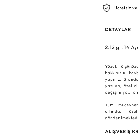
Ücretsiz ve
DETAYLAR
2.12
gr,
14
Ay
Yüzük ölçünüz
hakkınızın ka
yapınız. Standa
yazılan, özel o
değişim yapıla
Tüm mücevher
altında, özel
gönderilmektedi
ALIŞVERİŞ K