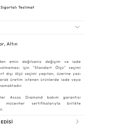
 Sigortalı Teslimat
ar, Altın
den emin değilseniz değişim ve iade
ybolmaması için "Standart Ölçü" seçimi
rt dışı ölçü seçimi yapılan, üzerine yazı
larak üretim istenen ürünlerde iade veya
mamaktadır.
ler Assos Diamond bakım garantisi
 mücevher sertifikalarıyla birlikte
r.
REDİSİ