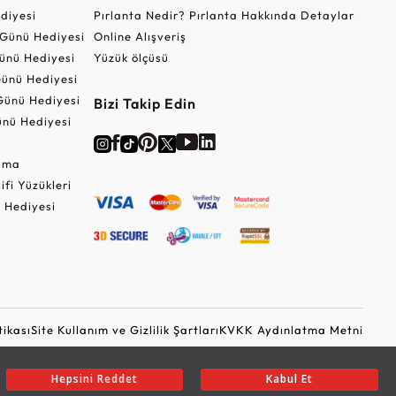
ediyesi
Pırlanta Nedir? Pırlanta Hakkında Detaylar
r Günü Hediyesi
Online Alışveriş
ünü Hediyesi
Yüzük ölçüsü
ünü Hediyesi
Günü Hediyesi
Bizi Takip Edin
nü Hediyesi
Cuma
lifi Yüzükleri
 Hediyesi
tikası
Site Kullanım ve Gizlilik Şartları
KVKK Aydınlatma Metni
Ticari Elektronik İleti Onayı
Güvenli Alışveriş
Hepsini Reddet
Kabul Et