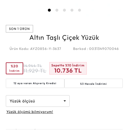
SON 1 ÜRÜN
Altın Taşlı Çiçek Yüzük
Ürün Kodu: AYZ0856-Y-3637
Barkod : 0031349070046
14.944
TL
Sepette %10 İndirim
%20
10.736
TL
11.929
TL
İndirim
12 aya varan
Alışveriş Kredisi
%3 Havale İndirimi
Yüzük ölçüsü
Yüzük ölçümü bilmiyorum!