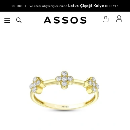
Lotus Çiçeği Kolye
20.000 TL ve üzeri alışverişlerinizde
HEDİYE!