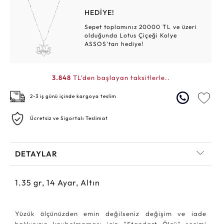
HEDİYE!
Sepet toplamınız 20000 TL ve üzeri
olduğunda Lotus Çiçeği Kolye
ASSOS'tan hediye!
3.848
TL'den başlayan taksitlerle..
2-3 iş günü içinde kargoya teslim
Ücretsiz ve Sigortalı Teslimat
DETAYLAR
1.35
gr,
14
Ayar, Altın
Yüzük ölçünüzden emin değilseniz değişim ve iade
hakkınızın kaybolmaması için "Standart Ölçü" seçimi