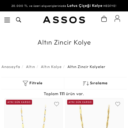
Lotus Çiçeği Kolye
20.000 TL ve üzeri alışverişlerinizde
HEDİYE!
Altın Zincir Kolye
Anasayfa
Altın
Altın Kolye
Altın Zincir Kolyeler
Fitrele
Sıralama
Toplam
111
ürün var.
AYNI GÜN KARGO
AYNI GÜN KARGO