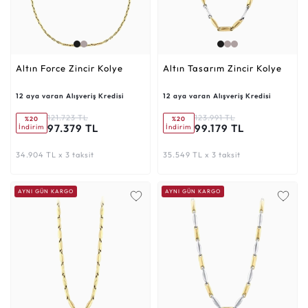
Altın Force Zincir Kolye
Altın Tasarım Zincir Kolye
12 aya varan Alışveriş Kredisi
12 aya varan Alışveriş Kredisi
121.723 TL
123.991 TL
%20
%20
97.379 TL
99.179 TL
İndirim
İndirim
34.904 TL x 3 taksit
35.549 TL x 3 taksit
AYNI GÜN KARGO
AYNI GÜN KARGO