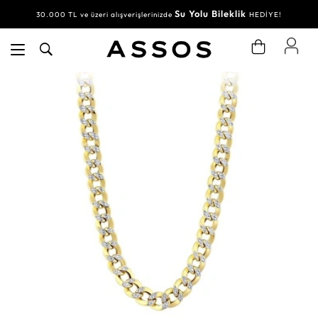
Su Yolu Bileklik
30.000 TL ve üzeri alışverişlerinizde
HEDİYE!