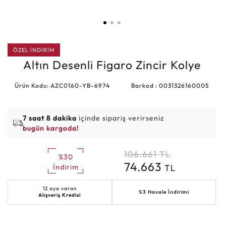
ÖZEL İNDİRİM
Altın Desenli Figaro Zincir Kolye
Ürün Kodu: AZC0160-YB-6974
Barkod : 0031326160005
7 saat 8 dakika
içinde sipariş verirseniz
bugün kargoda!
106.661
TL
%30
74.663
TL
İndirim
12 aya varan
%3 Havale İndirimi
Alışveriş Kredisi