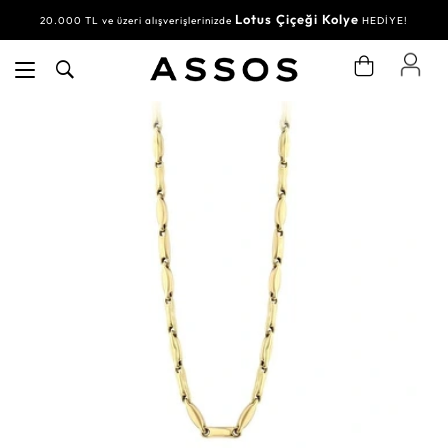
Lotus Çiçeği Kolye
20.000 TL ve üzeri alışverişlerinizde
HEDİYE!