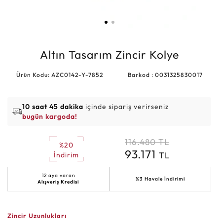
Altın Tasarım Zincir Kolye
Ürün Kodu: AZC0142-Y-7852
Barkod : 0031325830017
10 saat 45 dakika
içinde sipariş verirseniz
bugün kargoda!
116.480
TL
%20
93.171
TL
İndirim
12 aya varan
%3 Havale İndirimi
Alışveriş Kredisi
Zincir Uzunlukları