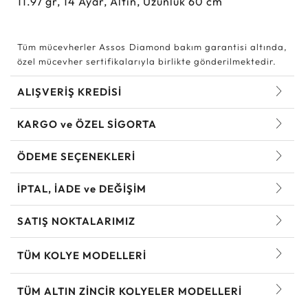
11.97
gr,
14
Ayar, Altın, Uzunluk 60 cm
Tüm mücevherler Assos Diamond bakım garantisi altında,
özel mücevher sertifikalarıyla birlikte gönderilmektedir.
ALIŞVERİŞ KREDİSİ
KARGO ve ÖZEL SİGORTA
ÖDEME SEÇENEKLERİ
İPTAL, İADE ve DEĞİŞİM
SATIŞ NOKTALARIMIZ
TÜM KOLYE MODELLERI
TÜM ALTIN ZINCIR KOLYELER MODELLERI