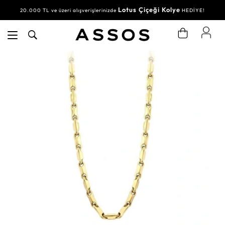
Lotus Çiçeği Kolye
20.000 TL ve üzeri alışverişlerinizde
HEDİYE!