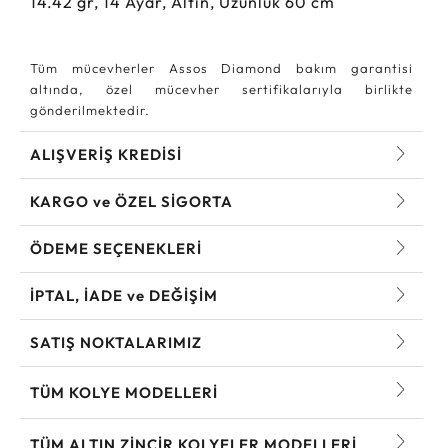
14.42
gr,
14
Ayar, Altın, Uzunluk 60 cm
Tüm mücevherler Assos Diamond bakım garantisi
altında, özel mücevher sertifikalarıyla birlikte
gönderilmektedir.
ALIŞVERİŞ KREDİSİ
KARGO ve ÖZEL SİGORTA
ÖDEME SEÇENEKLERİ
İPTAL, İADE ve DEĞİŞİM
SATIŞ NOKTALARIMIZ
TÜM KOLYE MODELLERI
TÜM ALTIN ZINCIR KOLYELER MODELLERI