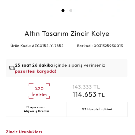
Altın Tasarım Zincir Kolye
Ürün Kodu: AZC0152-Y-7852
Barkod : 0031325930013
25 saat 26 dakika
içinde sipariş verirseniz
pazartesi kargoda!
143.333
TL
%20
114.653
TL
İndirim
12 aya varan
%3 Havale İndirimi
Alışveriş Kredisi
Zincir Uzunlukları