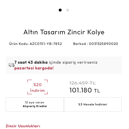
Altın Tasarım Zincir Kolye
Ürün Kodu: AZC0151-YB-7852
Barkod : 0031325890020
7 saat 43 dakika
içinde sipariş verirseniz
pazartesi kargoda!
126.459
TL
%20
101.180
TL
İndirim
12 aya varan
%3 Havale İndirimi
Alışveriş Kredisi
Zincir Uzunlukları