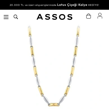
Lotus Çiçeği Kolye
20.000 TL ve üzeri alışverişlerinizde
HEDİYE!