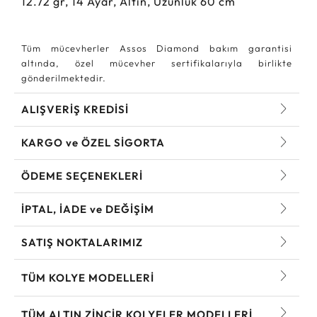
12.72
gr,
14
Ayar, Altın, Uzunluk 60 cm
Tüm mücevherler Assos Diamond bakım garantisi
altında, özel mücevher sertifikalarıyla birlikte
gönderilmektedir.
ALIŞVERİŞ KREDİSİ
KARGO ve ÖZEL SİGORTA
ÖDEME SEÇENEKLERİ
İPTAL, İADE ve DEĞİŞİM
SATIŞ NOKTALARIMIZ
TÜM KOLYE MODELLERI
TÜM ALTIN ZINCIR KOLYELER MODELLERI