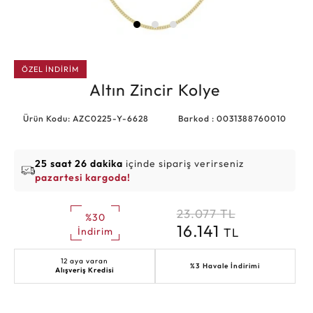
ÖZEL İNDİRİM
Altın Zincir Kolye
Ürün Kodu: AZC0225-Y-6628
Barkod : 0031388760010
25 saat 26 dakika
içinde sipariş verirseniz
pazartesi kargoda!
23.077
TL
%30
16.141
TL
İndirim
12 aya varan
%3 Havale İndirimi
Alışveriş Kredisi