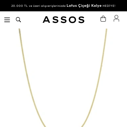
Lotus Çiçeği Kolye
20.000 TL ve üzeri alışverişlerinizde
HEDİYE!