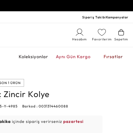
Sipariş Takibi
Kampanyalar
Hesabım
Favorilerim
Sepetim
r
Koleksiyonlar
Aynı Gün Kargo
Fırsatlar
SON 1 ÜRÜN
 Zincir Kolye
15-Y-4985
Barkod : 0031314460088
akika
içinde sipariş verirseniz
pazartesi