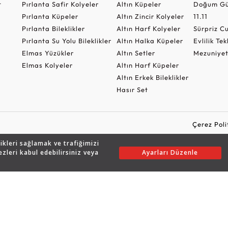
t
Pırlanta Safir Kolyeler
Altın Küpeler
Doğum Gü
Pırlanta Küpeler
Altın Zincir Kolyeler
11.11
Pırlanta Bileklikler
Altın Harf Kolyeler
Sürpriz 
Pırlanta Su Yolu Bileklikler
Altın Halka Küpeler
Evlilik Tek
Elmas Yüzükler
Altın Setler
Mezuniyet
Elmas Kolyeler
Altın Harf Küpeler
Altın Erkek Bileklikler
Hasır Set
Çerez Poli
likleri sağlamak ve trafiğimizi
ezleri kabul edebilirsiniz veya
Ayarları Düzenle
Copyright © 2026 Assos Pırlanta - Bu sitenin tüm hakları saklıdır.