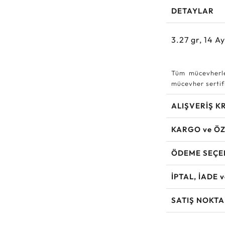
DETAYLAR
3.27
gr,
14
Ay
Tüm mücevherle
mücevher sertifi
ALIŞVERİŞ K
KARGO ve ÖZ
ÖDEME SEÇE
İPTAL, İADE 
SATIŞ NOKTA