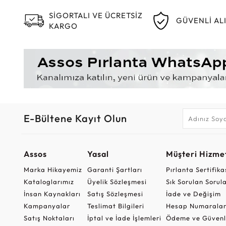
SİGORTALI VE ÜCRETSİZ
GÜVENLİ AL
KARGO
E-Bültene Kayıt Olun
Assos
Yasal
Müşteri Hizmet
Marka Hikayemiz
Garanti Şartları
Pırlanta Sertifika
Kataloglarımız
Üyelik Sözleşmesi
Sık Sorulan Sorul
İnsan Kaynakları
Satış Sözleşmesi
İade ve Değişim
Kampanyalar
Teslimat Bilgileri
Hesap Numaralar
Satış Noktaları
İptal ve İade İşlemleri
Ödeme ve Güvenl