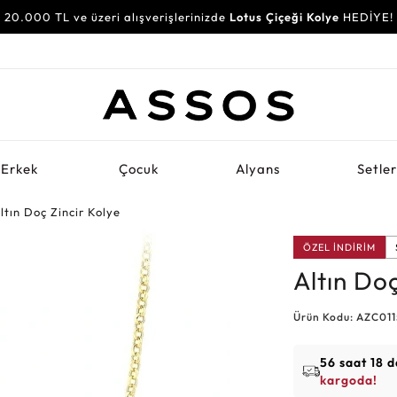
20.000 TL ve üzeri alışverişlerinizde
Lotus Çiçeği Kolye
HEDİYE!
Erkek
Çocuk
Alyans
Setle
ltın Doç Zincir Kolye
ÖZEL İNDİRİM
Altın Doç
Ürün Kodu: AZC01
56 saat 18 d
kargoda!