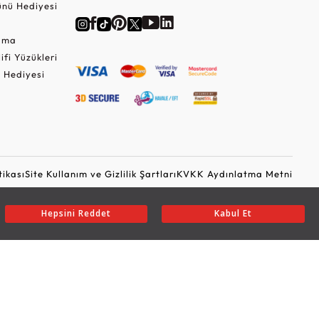
nü Hediyesi
Cuma
lifi Yüzükleri
 Hediyesi
tikası
Site Kullanım ve Gizlilik Şartları
KVKK Aydınlatma Metni
Ticari Elektronik İleti Onayı
Güvenli Alışveriş
Hepsini Reddet
Kabul Et