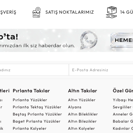
IŞVERİŞ
SATIŞ NOKTALARIMIZ
14 G
leri
Pırlanta Takılar
Altın Takılar
Özel Gü
sı
Pırlanta Yüzükler
Altın Yüzükler
Yılbaşı H
ar
Pırlanta Tektaş Yüzükler
Alyans
Sevgilile
Beştaş Pırlanta Yüzükler
Altın Bileklikler
Anneler G
ı
Baget Pırlanta Yüzükler
Altın Bilezikler
Babalar G
ik
Pırlanta Kolyeler
Altın Kolyeler
Kadınlar 