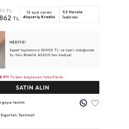
Altın Hasır Setler
Elmas Bilezikler
Altın Tesbihler
Violet
Burç
17
TL
%3 Havale
12 aya varan
.862
Alışveriş Kredisi
İndirimi
TL
HEDİYE!
Sepet toplamınız 30000 TL ve üzeri olduğunda
Su Yolu Bileklik ASSOS'tan hediye!
8.911
TL'den başlayan taksitlerle..
SATIN ALIN
argoya teslim
 Sigortalı Teslimat