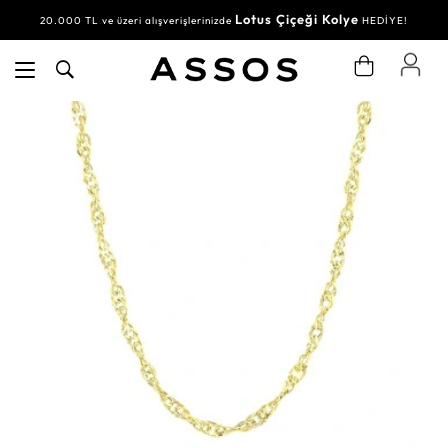
Lotus Çiçeği Kolye
20.000 TL ve üzeri alışverişlerinizde
HEDİYE!