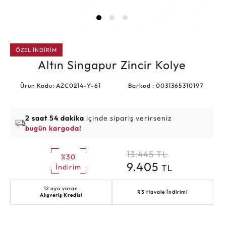
ÖZEL İNDİRİM
Altın Singapur Zincir Kolye
Ürün Kodu: AZC0214-Y-61
Barkod : 0031365310197
2 saat 54 dakika
içinde sipariş verirseniz
bugün kargoda!
13.445
TL
%30
9.405
TL
İndirim
12 aya varan
%3 Havale İndirimi
Alışveriş Kredisi