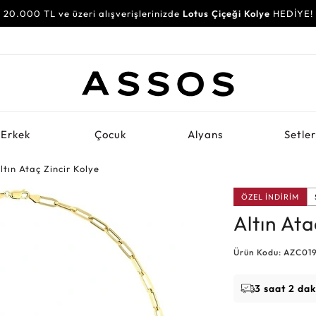
20.000 TL ve üzeri alışverişlerinizde
Lotus Çiçeği Kolye
HEDİYE!
Erkek
Çocuk
Alyans
Setle
ltın Ataç Zincir Kolye
ÖZEL İNDİRİM
Altın Ata
Ürün Kodu: AZC01
3 saat 2 dak