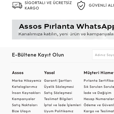
SİGORTALI VE ÜCRETSİZ
GÜVENLİ AL
KARGO
E-Bültene Kayıt Olun
Assos
Yasal
Müşteri Hizmet
Marka Hikayemiz
Garanti Şartları
Pırlanta Sertifika
Kataloglarımız
Üyelik Sözleşmesi
Sık Sorulan Sorul
İnsan Kaynakları
Satış Sözleşmesi
İade ve Değişim
Kampanyalar
Teslimat Bilgileri
Hesap Numaralar
Satış Noktaları
İptal ve İade İşlemleri
Ödeme ve Güvenl
Bize Ulaşın
Uyum Politikamız
Kargo ve Teslima