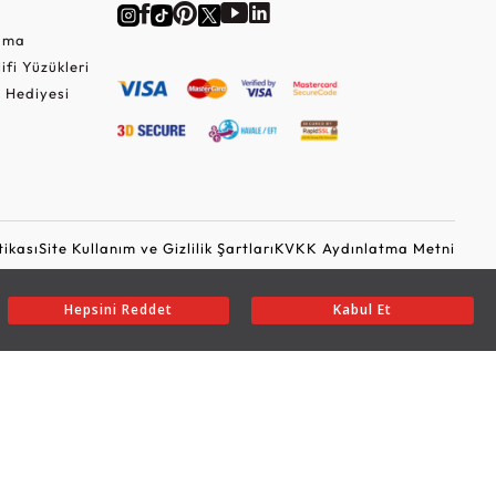
Cuma
lifi Yüzükleri
 Hediyesi
tikası
Site Kullanım ve Gizlilik Şartları
KVKK Aydınlatma Metni
Ticari Elektronik İleti Onayı
Güvenli Alışveriş
Hepsini Reddet
Kabul Et