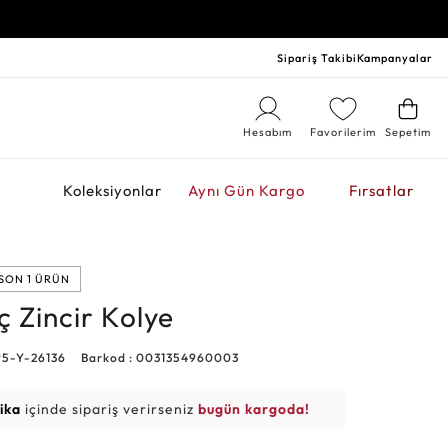
Sipariş Takibi
Kampanyalar
Hesabım
Favorilerim
Sepetim
r
Koleksiyonlar
Aynı Gün Kargo
Fırsatlar
SON 1 ÜRÜN
ç Zincir Kolye
95-Y-26136
Barkod : 0031354960003
ika
içinde sipariş verirseniz
bugün kargoda!