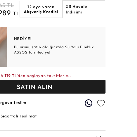
65
TL
%3 Havale
12 aya varan
Altın Hasır Setler
Elmas Bilezikler
Altın Tesbihler
Violet
Burç
.289
Alışveriş Kredisi
İndirimi
TL
HEDİYE!
Bu ürünü satın aldığınızda Su Yolu Bileklik
ASSOS’tan Hediye!
24.119
TL'den başlayan taksitlerle..
SATIN ALIN
argoya teslim
 Sigortalı Teslimat