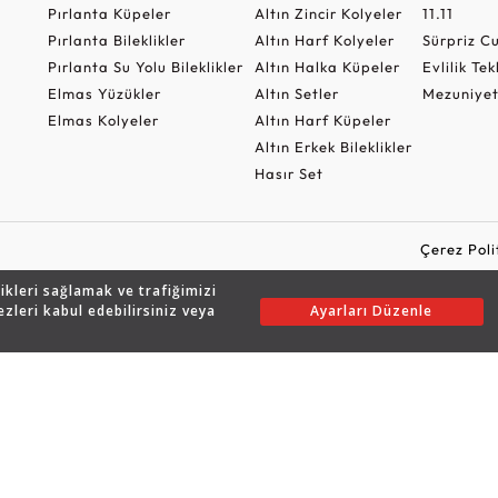
Pırlanta Küpeler
Altın Zincir Kolyeler
11.11
Pırlanta Bileklikler
Altın Harf Kolyeler
Sürpriz 
Pırlanta Su Yolu Bileklikler
Altın Halka Küpeler
Evlilik Tek
Elmas Yüzükler
Altın Setler
Mezuniyet
Elmas Kolyeler
Altın Harf Küpeler
Altın Erkek Bileklikler
Hasır Set
Çerez Poli
likleri sağlamak ve trafiğimizi
ezleri kabul edebilirsiniz veya
Ayarları Düzenle
Copyright © 2026 Assos Pırlanta - Bu sitenin tüm hakları saklıdır.