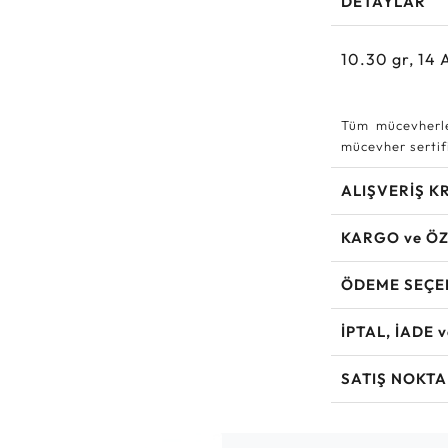
DETAYLAR
10.30
gr,
14
Tüm mücevherle
mücevher sertifi
ALIŞVERİŞ K
KARGO ve ÖZ
ÖDEME SEÇE
İPTAL, İADE 
SATIŞ NOKTA