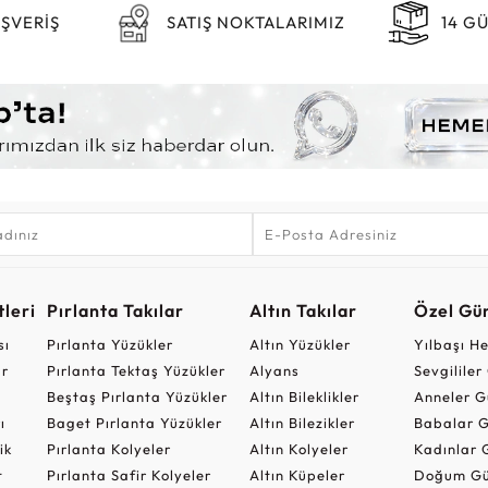
IŞVERİŞ
SATIŞ NOKTALARIMIZ
14 G
leri
Pırlanta Takılar
Altın Takılar
Özel Gü
sı
Pırlanta Yüzükler
Altın Yüzükler
Yılbaşı H
ar
Pırlanta Tektaş Yüzükler
Alyans
Sevgilile
Beştaş Pırlanta Yüzükler
Altın Bileklikler
Anneler G
ı
Baget Pırlanta Yüzükler
Altın Bilezikler
Babalar G
ik
Pırlanta Kolyeler
Altın Kolyeler
Kadınlar 
t
Pırlanta Safir Kolyeler
Altın Küpeler
Doğum Gü