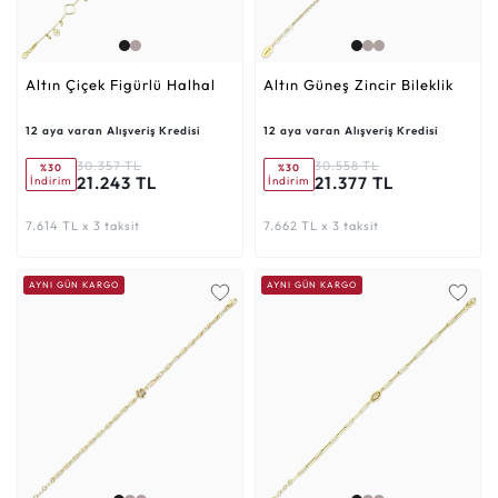
Altın Çiçek Figürlü Halhal
Altın Güneş Zincir Bileklik
12 aya varan Alışveriş Kredisi
12 aya varan Alışveriş Kredisi
30.357 TL
30.558 TL
%30
%30
21.243 TL
21.377 TL
İndirim
İndirim
7.614 TL x 3 taksit
7.662 TL x 3 taksit
AYNI GÜN KARGO
AYNI GÜN KARGO