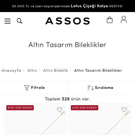
Lotus Çiçeği Kolye
Su Yolu Bileklik
20.000 TL ve üzeri alışverişlerinizde
30.000 TL ve üzeri alışverişlerinizde
HEDİYE!
HEDİYE!
Altın Tasarım Bileklikler
Anasayfa
Altın
Altın Bileklik
Altın Tasarım Bileklikler
Fitrele
Sıralama
Toplam
328
ürün var.
AYNI GÜN KARGO
AYNI GÜN KARGO