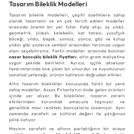
Tasarım Bileklik Modelleri
Tasarım bileklik modelleri, çeşitli özelliklere sahip
olarak tasarlanır ve en çok tercih edilen modeller
arasında önemli bir yer tutar. Kalp atışı, ay yıldız,
geometrik, yıldızlı, kelebekli, kar tanesi, yusufçuk
böceği, yıldız, başak, sonsuz, yonca, göz ve kutup
yıldızı gibi yüzlerce sembol arasından tarzınıza uygun
olanı seçebilirsiniz. Farklı modeller arasında bulunan
nazar boncuklu bileklik fiyatları
, altın gram maliyetine
uygun şekilde belirlenir. Ayrıca, işçilik aksesuar
tasarımlarında öne çıkan bir unsurdur ve kuyumcunun
sanatsal yeteneği, ürünün kalitesini doğrudan etkiler.
Altın tasarım bileklikler konusunda farklı bir yere
sahip modeller, Assos Pırlanta’nın önde gelen ürünleri
içinde yer alıyor. Bu bileklikler, nazarın zararlı
etkilerinden korunmak amacıyla taşınıyor ve
genellikle mavi renkteki boncuklarla süsleniyor. Aynı
zamanda zarafeti ve kültürel değeri ile şıklığınıza
şıklık katıyor.
Mavinin zarafeti ve altının parlaklığının bir araya