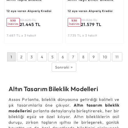
12 aya varan Alışveriş Kredisi
12 aya varan Alışveriş Kredisi
30.625 TL
30.826 TL
%30
%30
21.445 TL
21.579 TL
İndirim
İndirim
7.687 TL x 3 taksit
7.735 TL x 3 taksit
1
2
3
4
5
6
7
8
9
10
11
Sonraki >
Altın Tasarım Bileklik Modelleri
Assos Pırlanta, bileklik dünyasına getirdiği kaliteli ve
şık tasarımlarla öne çıkıyor.
Altın tasarım bileklik
modellerini
pırlanta detaylarıyla birleştirerek, her bir
bilekliği eşsiz ve özel kılıyor. Altın bilekliklerin asil
duruşu, zirkon taşların ışıltısı ile birleşerek, günlük