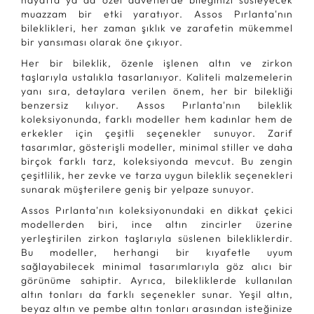
hayatta ya da özel davetlerde bileğinizi süsleyecek
muazzam bir etki yaratıyor. Assos Pırlanta'nın
bileklikleri, her zaman şıklık ve zarafetin mükemmel
bir yansıması olarak öne çıkıyor.
Her bir bileklik, özenle işlenen altın ve zirkon
taşlarıyla ustalıkla tasarlanıyor. Kaliteli malzemelerin
yanı sıra, detaylara verilen önem, her bir bilekliği
benzersiz kılıyor. Assos Pırlanta'nın bileklik
koleksiyonunda, farklı modeller hem kadınlar hem de
erkekler için çeşitli seçenekler sunuyor. Zarif
tasarımlar, gösterişli modeller, minimal stiller ve daha
birçok farklı tarz, koleksiyonda mevcut. Bu zengin
çeşitlilik, her zevke ve tarza uygun bileklik seçenekleri
sunarak müşterilere geniş bir yelpaze sunuyor.
Assos Pırlanta'nın koleksiyonundaki en dikkat çekici
modellerden biri, ince altın zincirler üzerine
yerleştirilen zirkon taşlarıyla süslenen bilekliklerdir.
Bu modeller, herhangi bir kıyafetle uyum
sağlayabilecek minimal tasarımlarıyla göz alıcı bir
görünüme sahiptir. Ayrıca, bilekliklerde kullanılan
altın tonları da farklı seçenekler sunar. Yeşil altın,
beyaz altın ve pembe altın tonları arasından isteğinize