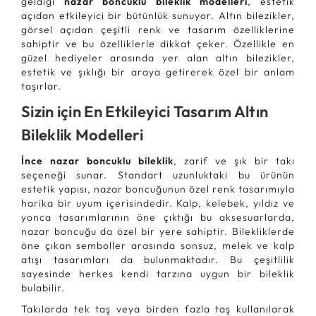
geldiği
nazar boncuklu bileklik modelleri
, estetik
açıdan etkileyici bir bütünlük sunuyor. Altın bilezikler,
görsel açıdan çeşitli renk ve tasarım özelliklerine
sahiptir ve bu özelliklerle dikkat çeker. Özellikle en
güzel hediyeler arasında yer alan altın bilezikler,
estetik ve şıklığı bir araya getirerek özel bir anlam
taşırlar.
Sizin için En Etkileyici Tasarım Altın
Bileklik Modelleri
İnce nazar boncuklu bileklik
, zarif ve şık bir takı
seçeneği sunar. Standart uzunluktaki bu ürünün
estetik yapısı, nazar boncuğunun özel renk tasarımıyla
harika bir uyum içerisindedir. Kalp, kelebek, yıldız ve
yonca tasarımlarının öne çıktığı bu aksesuarlarda,
nazar boncuğu da özel bir yere sahiptir. Bilekliklerde
öne çıkan semboller arasında sonsuz, melek ve kalp
atışı tasarımları da bulunmaktadır. Bu çeşitlilik
sayesinde herkes kendi tarzına uygun bir bileklik
bulabilir.
Takılarda tek taş veya birden fazla taş kullanılarak