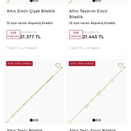
Altın Zincir Çiçek Bileklik
Altın Tasarım Zincir
Bileklik
12 aya varan Alışveriş Kredisi
12 aya varan Alışveriş Kredisi
30.558 TL
30.625 TL
%30
%30
21.377 TL
21.445 TL
İndirim
İndirim
7.662 TL x 3 taksit
7.687 TL x 3 taksit
AYNI GÜN KARGO
AYNI GÜN KARGO
Altın Toplu Bileklik
Altın Taşlı Zincir Bileklik