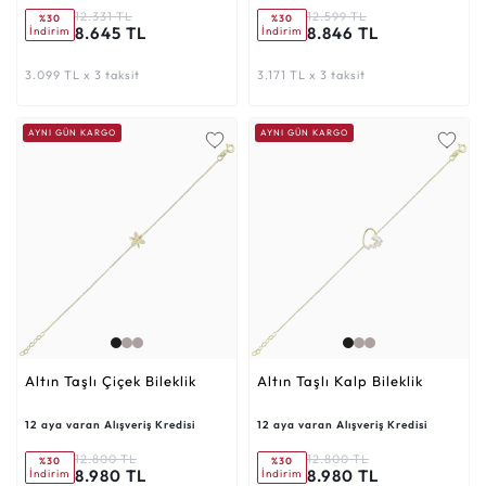
12.331 TL
12.599 TL
%30
%30
8.645 TL
8.846 TL
İndirim
İndirim
3.099 TL x 3 taksit
3.171 TL x 3 taksit
AYNI GÜN KARGO
AYNI GÜN KARGO
Altın Taşlı Çiçek Bileklik
Altın Taşlı Kalp Bileklik
12 aya varan Alışveriş Kredisi
12 aya varan Alışveriş Kredisi
12.800 TL
12.800 TL
%30
%30
8.980 TL
8.980 TL
İndirim
İndirim