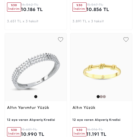
14.542 TL
15.547 TL
%30
%30
10.186 TL
10.856 TL
İndirim
İndirim
3.651 TL x 3 taksit
3.891 TL x 3 taksit
Altın Yarımtur Yüzük
Altın Yüzük
12 aya varan Alışveriş Kredisi
12 aya varan Alışveriş Kredisi
15.681 TL
16.016 TL
%30
%30
10.990 TL
11.191 TL
İndirim
İndirim