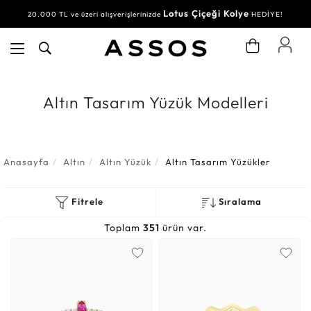
Lotus Çiçeği Kolye
20.000 TL ve üzeri alışverişlerinizde
HEDİYE!
Altın Tasarım Yüzük Modelleri
Anasayfa
Altın
Altın Yüzük
Altın Tasarım Yüzükler
Fitrele
Sıralama
Toplam
351
ürün var.