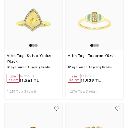
Altın Taşlı Kutup Yıldızı
Altın Taşlı Tasarım Yüzük
Yüzük
12 aya varan Alışveriş Kredisi
12 aya varan Alışveriş Kredisi
16.955 TL
17.089 TL
%30
%30
11.861 TL
11.929 TL
İndirim
İndirim
4.251 TL x 3 taksit
4.276 TL x 3 taksit