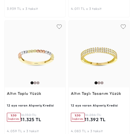
3.939 TL x 3 taksit
4.011 TL x 3 taksit
Altın Toplu Yüzük
Altın Taşlı Tasarım Yüzük
12 aya varan Alışveriş Kredisi
12 aya varan Alışveriş Kredisi
16.150 TL
16.284 TL
%30
%30
11.325 TL
11.392 TL
İndirim
İndirim
4.059 TL x 3 taksit
4.083 TL x 3 taksit