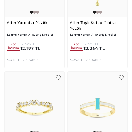
Altın Yarımtur Yüzük
Altın Taşlı Kutup Yıldızı
Yüzük
12 aya varan Alışveriş Kredisi
12 aya varan Alışveriş Kredisi
17.424 TL
17.491 TL
%30
%30
12.197 TL
12.264 TL
İndirim
İndirim
4.372 TL x 3 taksit
4.396 TL x 3 taksit