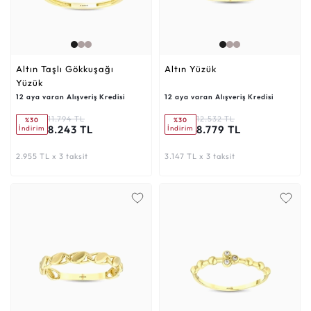
Altın Taşlı Gökkuşağı
Altın Yüzük
Yüzük
12 aya varan Alışveriş Kredisi
12 aya varan Alışveriş Kredisi
11.794 TL
12.532 TL
%30
%30
8.243 TL
8.779 TL
İndirim
İndirim
2.955 TL x 3 taksit
3.147 TL x 3 taksit