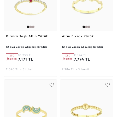
Kırmızı Taşlı Altın Yüzük
Altın Zikzak Yüzük
12 aya varan Alışveriş Kredisi
12 aya varan Alışveriş Kredisi
10.253 TL
11.124 TL
%30
%30
7.171 TL
7.774 TL
İndirim
İndirim
2.570 TL x 3 taksit
2.786 TL x 3 taksit