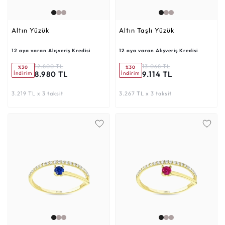
Altın Yüzük
Altın Taşlı Yüzük
12 aya varan Alışveriş Kredisi
12 aya varan Alışveriş Kredisi
12.800 TL
13.068 TL
%30
%30
8.980 TL
9.114 TL
İndirim
İndirim
3.219 TL x 3 taksit
3.267 TL x 3 taksit