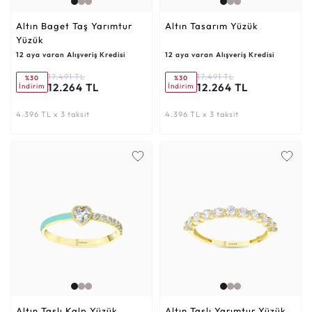
Altın Baget Taş Yarımtur
Altın Tasarım Yüzük
Yüzük
12 aya varan Alışveriş Kredisi
12 aya varan Alışveriş Kredisi
17.491 TL
17.491 TL
%30
%30
12.264 TL
12.264 TL
İndirim
İndirim
4.396 TL x 3 taksit
4.396 TL x 3 taksit
Altın Taşlı Kalp Yüzük
Altın Taşlı Yarımtur Yüzük