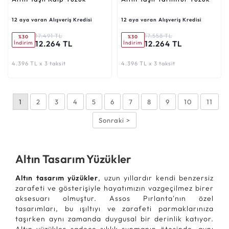
12 aya varan Alışveriş Kredisi
12 aya varan Alışveriş Kredisi
17.491 TL
17.558 TL
%30
%30
12.264 TL
12.264 TL
İndirim
İndirim
4.396 TL x 3 taksit
4.396 TL x 3 taksit
1
2
3
4
5
6
7
8
9
10
11
Sonraki >
Altın Tasarım Yüzükler
Altın tasarım yüzükler
, uzun yıllardır kendi benzersiz
zarafeti ve gösterişiyle hayatımızın vazgeçilmez birer
aksesuarı olmuştur. Assos Pırlanta'nın özel
tasarımları, bu ışıltıyı ve zarafeti parmaklarınıza
taşırken aynı zamanda duygusal bir derinlik katıyor.