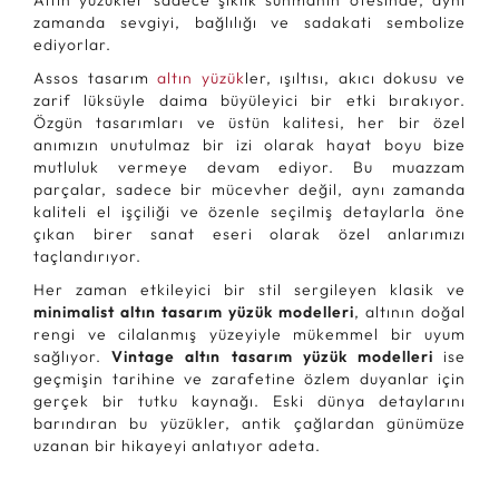
Altın yüzükler sadece şıklık sunmanın ötesinde, aynı
zamanda sevgiyi, bağlılığı ve sadakati sembolize
ediyorlar.
Assos tasarım
altın yüzük
ler, ışıltısı, akıcı dokusu ve
zarif lüksüyle daima büyüleyici bir etki bırakıyor.
Özgün tasarımları ve üstün kalitesi, her bir özel
anımızın unutulmaz bir izi olarak hayat boyu bize
mutluluk vermeye devam ediyor. Bu muazzam
parçalar, sadece bir mücevher değil, aynı zamanda
kaliteli el işçiliği ve özenle seçilmiş detaylarla öne
çıkan birer sanat eseri olarak özel anlarımızı
taçlandırıyor.
Her zaman etkileyici bir stil sergileyen klasik ve
minimalist altın tasarım yüzük modelleri
, altının doğal
rengi ve cilalanmış yüzeyiyle mükemmel bir uyum
sağlıyor.
Vintage altın tasarım yüzük modelleri
ise
geçmişin tarihine ve zarafetine özlem duyanlar için
gerçek bir tutku kaynağı. Eski dünya detaylarını
barındıran bu yüzükler, antik çağlardan günümüze
uzanan bir hikayeyi anlatıyor adeta.