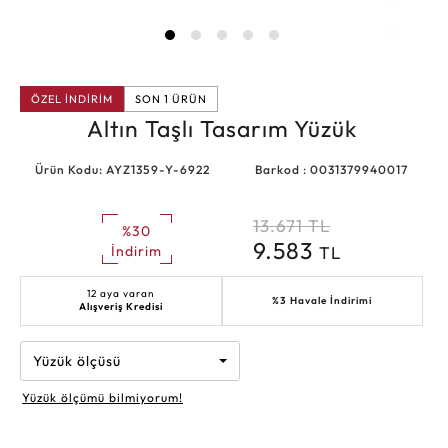
ÖZEL İNDİRİM
SON 1 ÜRÜN
Altın Taşlı Tasarım Yüzük
Ürün Kodu: AYZ1359-Y-6922
Barkod : 0031379940017
13.671
TL
%30
9.583
TL
İndirim
12 aya varan
%3 Havale İndirimi
Alışveriş Kredisi
Yüzük ölçüsü
Yüzük ölçümü bilmiyorum!