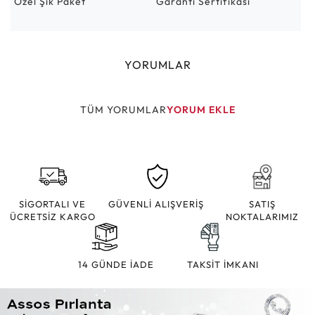
Özel Şık Paket
Garanti Sertifikası
YORUMLAR
TÜM YORUMLAR
YORUM EKLE
SİGORTALI VE
GÜVENLİ ALIŞVERİŞ
SATIŞ
ÜCRETSİZ KARGO
NOKTALARIMIZ
14 GÜNDE İADE
TAKSİT İMKANI