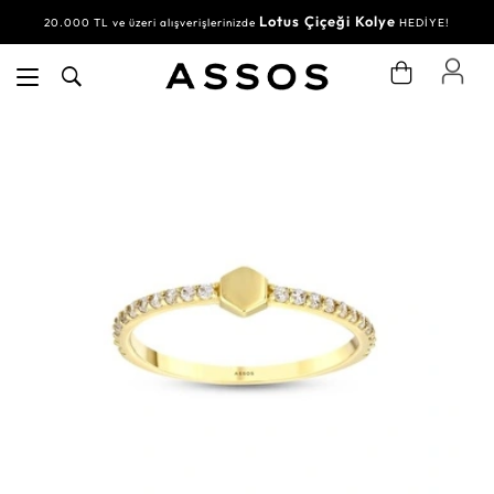
Lotus Çiçeği Kolye
20.000 TL ve üzeri alışverişlerinizde
HEDİYE!