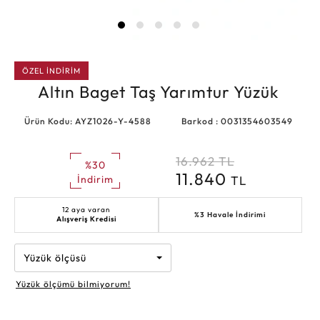
ÖZEL İNDİRİM
Altın Baget Taş Yarımtur Yüzük
Ürün Kodu: AYZ1026-Y-4588
Barkod : 0031354603549
16.962
TL
%30
11.840
TL
İndirim
12 aya varan
%3 Havale İndirimi
Alışveriş Kredisi
Yüzük ölçüsü
Yüzük ölçümü bilmiyorum!