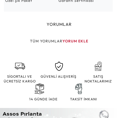
Özel Şık Paket
Garanti Sertifikası
YORUMLAR
TÜM YORUMLAR
YORUM EKLE
SİGORTALI VE
GÜVENLİ ALIŞVERİŞ
SATIŞ
ÜCRETSİZ KARGO
NOKTALARIMIZ
14 GÜNDE İADE
TAKSİT İMKANI