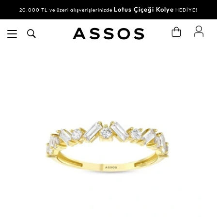
Lotus Çiçeği Kolye
20.000 TL ve üzeri alışverişlerinizde
HEDİYE!