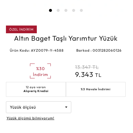
ÖZEL İNDİRİM
Altın Baget Taşlı Yarımtur Yüzük
Ürün Kodu: AYZ0079-Y-4588
Barkod : 0031282060126
13.347
TL
%30
9.343
TL
İndirim
12 aya varan
%3 Havale İndirimi
Alışveriş Kredisi
Yüzük ölçüsü
Yüzük ölçümü bilmiyorum!