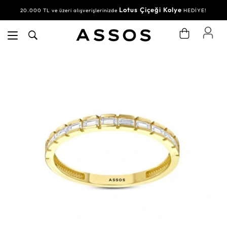
Lotus Çiçeği Kolye
20.000 TL ve üzeri alışverişlerinizde
HEDİYE!