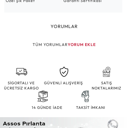
Özel Şık Paket
Garanti Sertifikası
YORUMLAR
TÜM YORUMLAR
YORUM EKLE
SİGORTALI VE
GÜVENLİ ALIŞVERİŞ
SATIŞ
ÜCRETSİZ KARGO
NOKTALARIMIZ
14 GÜNDE İADE
TAKSİT İMKANI