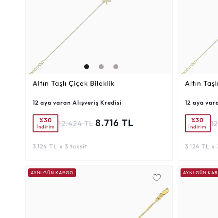
Altın Taşlı Çiçek Bileklik
Altın Taşl
12 aya varan Alışveriş Kredisi
12 aya vara
%30
%30
8.716 TL
12.424 TL
1
İndirim
İndirim
3.124 TL x 3 taksit
3.124 TL x 
AYNI GÜN KARGO
AYNI GÜN KA