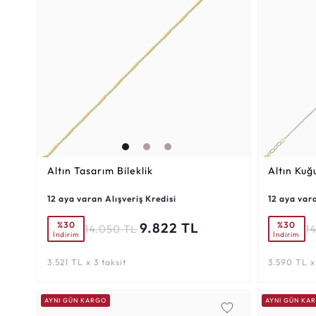
Altın Tasarım Bileklik
Altın Kuğu
12 aya varan Alışveriş Kredisi
12 aya vara
%30
%30
9.822 TL
14.050 TL
14
İndirim
İndirim
3.521 TL x 3 taksit
3.590 TL x 
AYNI GÜN KARGO
AYNI GÜN KA