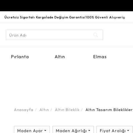
Ücretsiz Sigortalı Kargo
İade Değişim Garantisi
100% Güvenli Alışveriş
Pırlanta
Altın
Elmas
Anasayfa
Altın
Altın Bileklik
Altın Tasarım Bileklikler
Maden Ayar
Maden Ağırlığı
Fiyat Aralığı