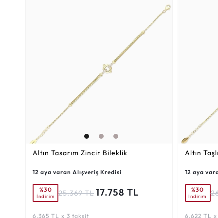
Altın Tasarım Zincir Bileklik
Altın Taşl
12 aya varan Alışveriş Kredisi
12 aya vara
%30
%30
17.758 TL
25.369 TL
2
İndirim
İndirim
6.365 TL x 3 taksit
6.622 TL x 