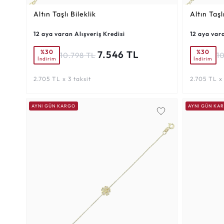
Altın Taşlı Bileklik
Altın Taşl
12 aya varan Alışveriş Kredisi
12 aya vara
%30
%30
7.546 TL
10.798 TL
1
İndirim
İndirim
2.705 TL x 3 taksit
2.705 TL x 
AYNI GÜN KARGO
AYNI GÜN KA