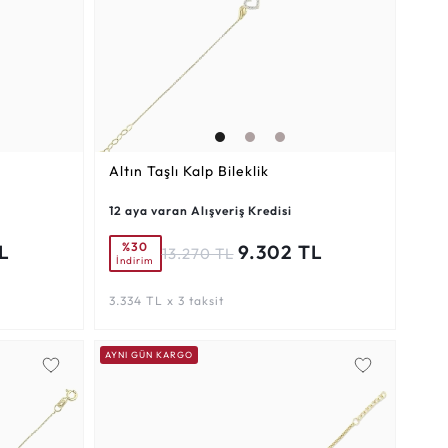
Altın Taşlı Kalp Bileklik
12 aya varan Alışveriş Kredisi
%30
L
9.302 TL
13.270 TL
İndirim
3.334 TL x 3 taksit
AYNI GÜN KARGO