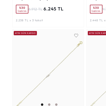
%30
%30
6.245 TL
8.912 TL
9.
İndirim
İndirim
2.238 TL x 3 taksit
2.448 TL x 
AYNI GÜN KARGO
AYNI GÜN KA