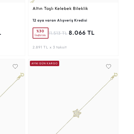
Altın Taşlı Kelebek Bileklik
12 aya varan Alışveriş Kredisi
%30
L
8.066 TL
11.513 TL
İndirim
2.891 TL x 3 taksit
AYNI GÜN KARGO