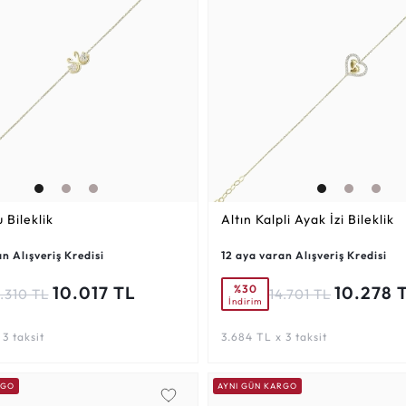
 Bileklik
Altın Kalpli Ayak İzi Bileklik
n Alışveriş Kredisi
12 aya varan Alışveriş Kredisi
%30
10.017 TL
10.278 
.310 TL
14.701 TL
İndirim
3 taksit
3.684 TL x 3 taksit
RGO
AYNI GÜN KARGO