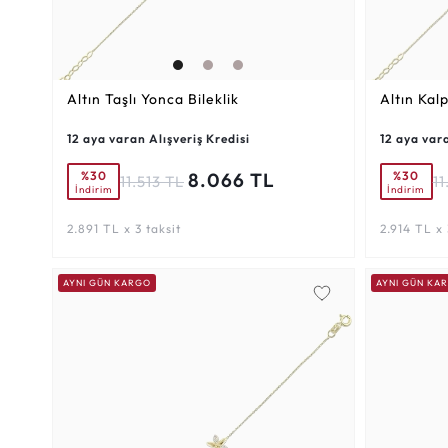
Altın Taşlı Yonca Bileklik
Altın Kalp
12 aya varan Alışveriş Kredisi
12 aya vara
%30
%30
8.066 TL
11.513 TL
11
İndirim
İndirim
2.891 TL x 3 taksit
2.914 TL x 
AYNI GÜN KARGO
AYNI GÜN KA