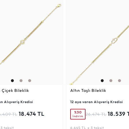
ı Çiçek Bileklik
Altın Taşlı Bileklik
n Alışveriş Kredisi
12 aya varan Alışveriş Kredisi
%30
18.474 TL
18.539 
6.409 TL
26.474 TL
İndirim
3 taksit
6.645 TL x 3 taksit