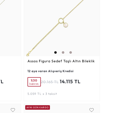
Assos Figura Sedef Taşlı Altın Bileklik
12 aya varan Alışveriş Kredisi
%30
TL
14.115 TL
20.165 TL
İndirim
5.059 TL x 3 taksit
AYNI GÜN KARGO