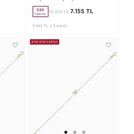
%30
L
7.155 TL
10.212 TL
İndirim
2.565 TL x 3 taksit
AYNI GÜN KARGO