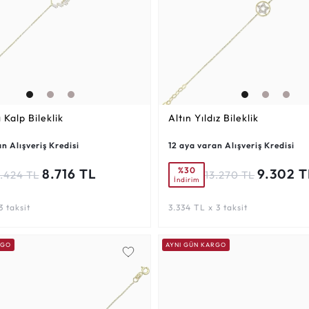
ı Kalp Bileklik
Altın Yıldız Bileklik
n Alışveriş Kredisi
12 aya varan Alışveriş Kredisi
%30
8.716 TL
9.302 T
2.424 TL
13.270 TL
İndirim
3 taksit
3.334 TL x 3 taksit
RGO
AYNI GÜN KARGO