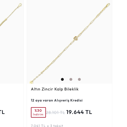
Altın Zincir Kalp Bileklik
12 aya varan Alışveriş Kredisi
%30
TL
19.644 TL
28.101 TL
İndirim
7.041 TL x 3 taksit