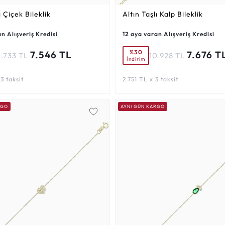
ı Çiçek Bileklik
Altın Taşlı Kalp Bileklik
n Alışveriş Kredisi
12 aya varan Alışveriş Kredisi
%30
7.546 TL
7.676 T
0.733 TL
10.928 TL
İndirim
3 taksit
2.751 TL x 3 taksit
RGO
AYNI GÜN KARGO