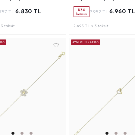
%30
6.830 TL
6.960 T
757 TL
9.952 TL
İndirim
3 taksit
2.495 TL x 3 taksit
RGO
AYNI GÜN KARGO