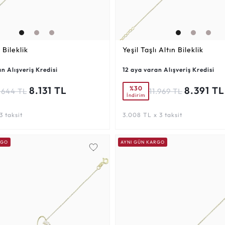
 Bileklik
Yeşil Taşlı Altın Bileklik
n Alışveriş Kredisi
12 aya varan Alışveriş Kredisi
%30
8.131 TL
8.391 TL
.644 TL
11.969 TL
İndirim
3 taksit
3.008 TL x 3 taksit
RGO
AYNI GÜN KARGO