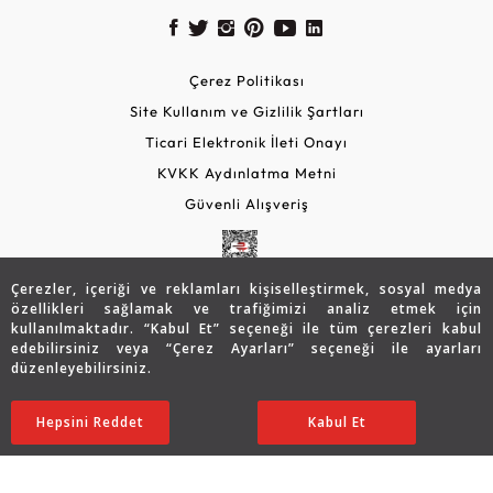
Çerez Politikası
Site Kullanım ve Gizlilik Şartları
Ticari Elektronik İleti Onayı
KVKK Aydınlatma Metni
Güvenli Alışveriş
Çerezler, içeriği ve reklamları kişiselleştirmek, sosyal medya
özellikleri sağlamak ve trafiğimizi analiz etmek için
kullanılmaktadır. “Kabul Et” seçeneği ile tüm çerezleri kabul
edebilirsiniz veya “Çerez Ayarları” seçeneği ile ayarları
düzenleyebilirsiniz.
© 2026 Assos Diamond
14.043
TL
SATIN ALIN
Hepsini Reddet
Ayarları Düzenle
Kabul Et
9.797
TL
Copyright © 2026 Assos Pırlanta - Bu sitenin tüm hakları
saklıdır.