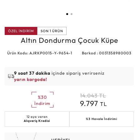
ÖZEL İNDİRİM
SON 1 ÜRÜN
Altın Dondurma Çocuk Küpe
Ürün Kodu: AJRKP0015-Y-9654-1
Barkod : 0031358980003
9 saat 37 dakika
içinde sipariş verirseniz
yarın kargoda!
14.043
TL
%30
9.797
TL
İndirim
12 aya varan
%3 Havale İndirimi
Alışveriş Kredisi