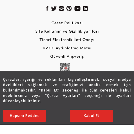
Çerez Politikası
Site Kullanım ve Gizlilik Şartları
Ticari Elektronik İleti Onayı
KVKK Aydınlatma Metni
Güvenli Alışveriş
Çerezler, içeriği ve reklamları kişiselleştirmek, sosyal medya
özellikleri sağlamak ve trafiğimizi analiz etmek için
kullanılmaktadır. “Kabul Et” seçeneği ile tüm çerezleri kabul
edebilirsiniz veya “Çerez Ayarları” seçeneği ile ayarları
düzenleyebilirsiniz.
© 2026 Assos Diamond
17.017
TL
SATIN ALIN
Hepsini Reddet
Ayarları Düzenle
Kabul Et
13.614
TL
Copyright © 2026 Assos Pırlanta - Bu sitenin tüm hakları
saklıdır.