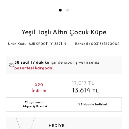
Yeşil Taşlı Altın Çocuk Küpe
Ürün Kodu: AJRKP0011-Y-3571-4
Barkod : 0031361670002
38 saat 17 dakika
içinde sipariş verirseniz
pazartesi kargoda!
17.017
TL
%20
13.614
TL
İndirim
12 aya varan
%3 Havale İndirimi
Alışveriş Kredisi
HEDİYE!