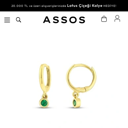
Lotus Çiçeği Kolye
20.000 TL ve üzeri alışverişlerinizde
HEDİYE!