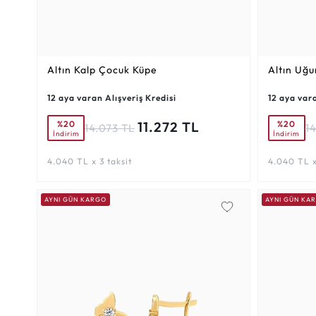
Altın Kalp Çocuk Küpe
Altın Uğu
12 aya varan Alışveriş Kredisi
12 aya vara
%20
%20
11.272 TL
14.073 TL
1
İndirim
İndirim
4.040 TL x 3 taksit
4.040 TL x
AYNI GÜN KARGO
AYNI GÜN KA