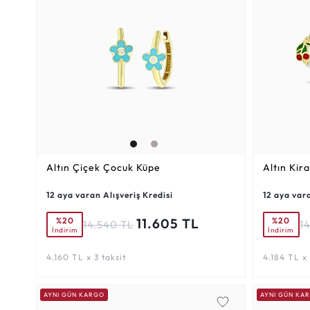
Altın Çiçek Çocuk Küpe
Altın Kir
12 aya varan Alışveriş Kredisi
12 aya vara
%20
%20
11.605 TL
14.540 TL
1
İndirim
İndirim
4.160 TL x 3 taksit
4.184 TL x 
AYNI GÜN KARGO
AYNI GÜN KA