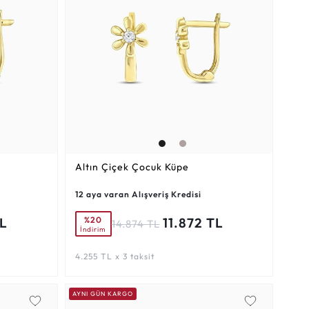
Altın Çiçek Çocuk Küpe
12 aya varan Alışveriş Kredisi
%20
TL
11.872 TL
14.874 TL
İndirim
4.255 TL x 3 taksit
AYNI GÜN KARGO