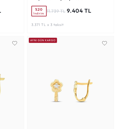
%20
L
9.404 TL
11.739 TL
İndirim
3.371 TL x 3 taksit
AYNI GÜN KARGO