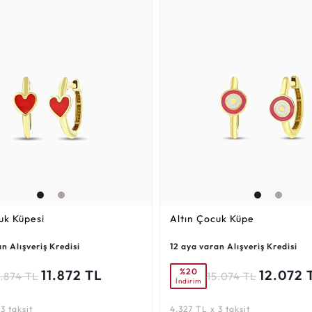
uk Küpesi
Altın Çocuk Küpe
n Alışveriş Kredisi
12 aya varan Alışveriş Kredisi
%20
11.872 TL
12.072 
4.874 TL
15.074 TL
İndirim
3 taksit
4.327 TL x 3 taksit