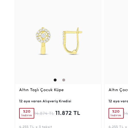
Altın Taşlı Çocuk Küpe
Altın Çoc
12 aya varan Alışveriş Kredisi
12 aya vara
%20
%20
11.872 TL
14.874 TL
1
İndirim
İndirim
4.255 TL x 3 taksit
4.255 TL x 