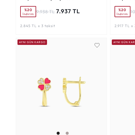
%20
%20
7.937 TL
9.938 TL
1
İndirim
İndirim
2.845 TL x 3 taksit
2.917 TL x 
AYNI GÜN KARGO
AYNI GÜN KA