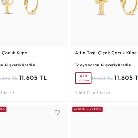
lı Çocuk Küpe
Altın Taşlı Çiçek Çocuk Küpe
n Alışveriş Kredisi
12 aya varan Alışveriş Kredisi
%20
11.605 TL
11.605 
4.540 TL
14.473 TL
İndirim
3 taksit
4.160 TL x 3 taksit
RGO
AYNI GÜN KARGO