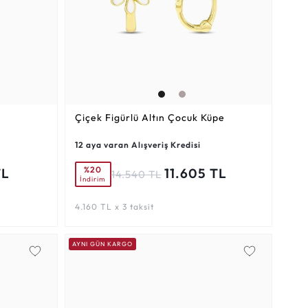
Çiçek Figürlü Altın Çocuk Küpe
12 aya varan Alışveriş Kredisi
%20
TL
11.605 TL
14.540 TL
İndirim
4.160 TL x 3 taksit
AYNI GÜN KARGO