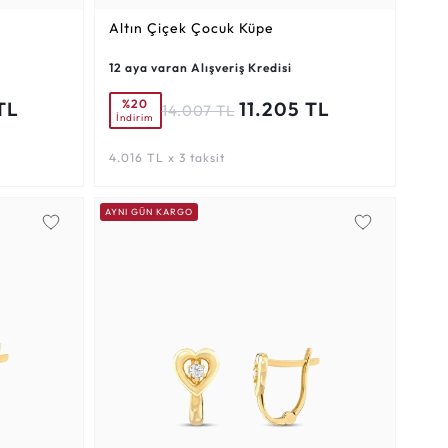
Altın Çiçek Çocuk Küpe
12 aya varan Alışveriş Kredisi
%20
TL
11.205 TL
14.007 TL
İndirim
4.016 TL x 3 taksit
AYNI GÜN KARGO