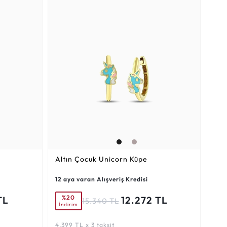
Altın Çocuk Unicorn Küpe
12 aya varan Alışveriş Kredisi
%20
TL
12.272 TL
15.340 TL
İndirim
4.399 TL x 3 taksit