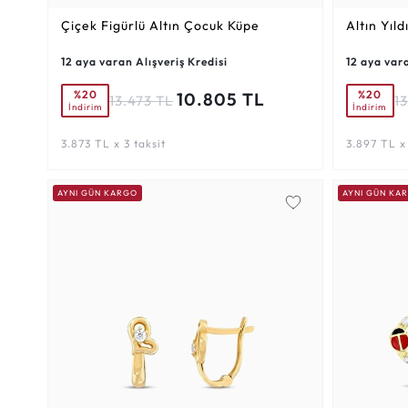
Çiçek Figürlü Altın Çocuk Küpe
Altın Yıl
12 aya varan Alışveriş Kredisi
12 aya vara
%20
%20
10.805 TL
13.473 TL
1
İndirim
İndirim
3.873 TL x 3 taksit
3.897 TL x 
AYNI GÜN KARGO
AYNI GÜN KA