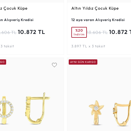
dız Çocuk Küpe
Altın Yıldız Çocuk Küpe
n Alışveriş Kredisi
12 aya varan Alışveriş Kredisi
%20
10.872 TL
10.872 
3.606 TL
13.606 TL
İndirim
3 taksit
3.897 TL x 3 taksit
RGO
AYNI GÜN KARGO