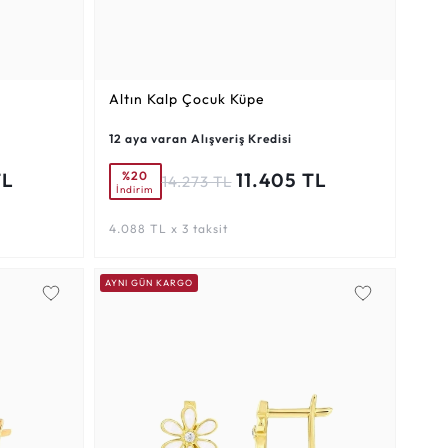
Altın Kalp Çocuk Küpe
12 aya varan Alışveriş Kredisi
%20
TL
11.405 TL
14.273 TL
İndirim
4.088 TL x 3 taksit
AYNI GÜN KARGO