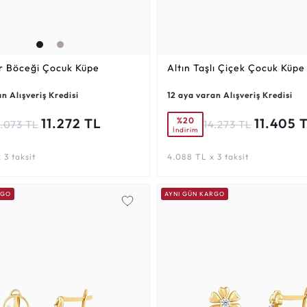
r Böceği Çocuk Küpe
Altın Taşlı Çiçek Çocuk Küpe
n Alışveriş Kredisi
12 aya varan Alışveriş Kredisi
%20
11.272 TL
11.405 
4.073 TL
14.273 TL
İndirim
 3 taksit
4.088 TL x 3 taksit
RGO
AYNI GÜN KARGO