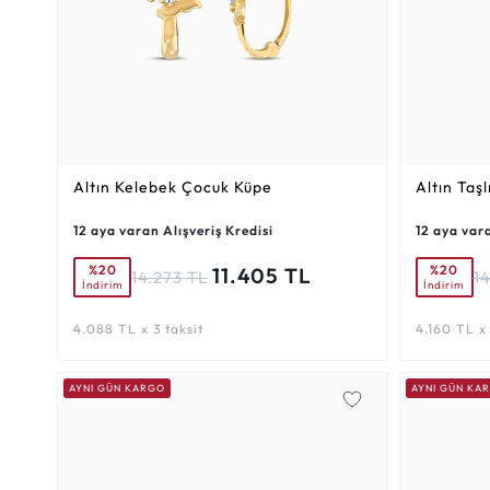
Altın Kelebek Çocuk Küpe
Altın Taş
12 aya varan Alışveriş Kredisi
12 aya vara
%20
%20
11.405 TL
14.273 TL
1
İndirim
İndirim
4.088 TL x 3 taksit
4.160 TL x 
AYNI GÜN KARGO
AYNI GÜN KA