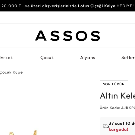
20.000 TL ve üzeri alışverişlerinizde
Lotus Çiçeği Kolye
HEDİYE!
Erkek
Çocuk
Alyans
Setle
 Çocuk Küpe
SON 1 ÜRÜN
Altın Ke
Ürün Kodu: AJRKP
37 saat 10 d
kargoda!