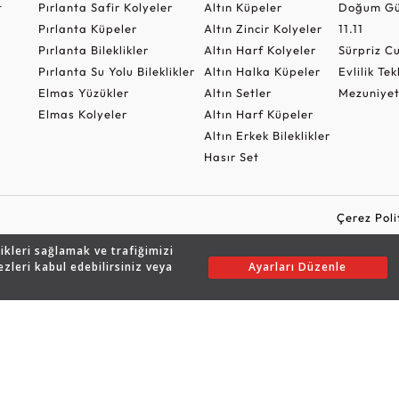
t
Pırlanta Safir Kolyeler
Altın Küpeler
Doğum Gü
Pırlanta Küpeler
Altın Zincir Kolyeler
11.11
Pırlanta Bileklikler
Altın Harf Kolyeler
Sürpriz 
Pırlanta Su Yolu Bileklikler
Altın Halka Küpeler
Evlilik Tek
Elmas Yüzükler
Altın Setler
Mezuniyet
Elmas Kolyeler
Altın Harf Küpeler
Altın Erkek Bileklikler
Hasır Set
Çerez Poli
likleri sağlamak ve trafiğimizi
ezleri kabul edebilirsiniz veya
Ayarları Düzenle
Copyright © 2026 Assos Pırlanta - Bu sitenin tüm hakları saklıdır.