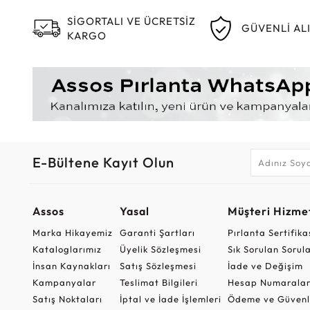
SİGORTALI VE ÜCRETSİZ
GÜVENLİ AL
KARGO
E-Bültene Kayıt Olun
Assos
Yasal
Müşteri Hizmet
Marka Hikayemiz
Garanti Şartları
Pırlanta Sertifika
Kataloglarımız
Üyelik Sözleşmesi
Sık Sorulan Sorul
İnsan Kaynakları
Satış Sözleşmesi
İade ve Değişim
Kampanyalar
Teslimat Bilgileri
Hesap Numaralar
Satış Noktaları
İptal ve İade İşlemleri
Ödeme ve Güvenl