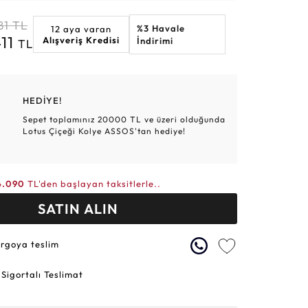
Altın Hasır Setler
Elmas Bilezikler
Altın Tesbihler
Violet
Burç
81
TL
%3 Havale
12 aya varan
411
Alışveriş Kredisi
İndirimi
TL
HEDİYE!
Sepet toplamınız 20000 TL ve üzeri olduğunda
Lotus Çiçeği Kolye ASSOS'tan hediye!
4.090
TL'den başlayan taksitlerle..
SATIN ALIN
argoya teslim
 Sigortalı Teslimat