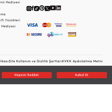
nü Hediyesi
Cuma
lifi Yüzükleri
 Hediyesi
tikası
Site Kullanım ve Gizlilik Şartları
KVKK Aydınlatma Metni
Ticari Elektronik İleti Onayı
Güvenli Alışveriş
Hepsini Reddet
Kabul Et