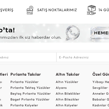
IŞVERİŞ
SATIŞ NOKTALARIMIZ
14 G
leri
Pırlanta Takılar
Altın Takılar
Özel Gü
sı
Pırlanta Yüzükler
Altın Yüzükler
Yılbaşı H
ar
Pırlanta Tektaş Yüzükler
Alyans
Sevgilile
Beştaş Pırlanta Yüzükler
Altın Bileklikler
Anneler G
ı
Baget Pırlanta Yüzükler
Altın Bilezikler
Babalar G
ik
Pırlanta Kolyeler
Altın Kolyeler
Kadınlar 