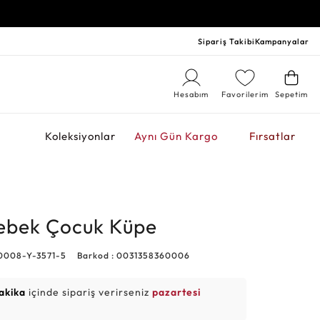
Sipariş Takibi
Kampanyalar
Hesabım
Favorilerim
Sepetim
r
Koleksiyonlar
Aynı Gün Kargo
Fırsatlar
lebek Çocuk Küpe
0008-Y-3571-5
Barkod : 0031358360006
akika
içinde sipariş verirseniz
pazartesi