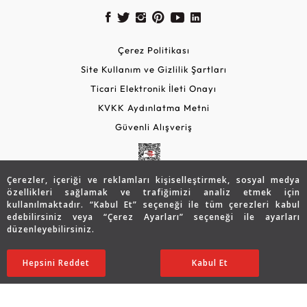
Çerez Politikası
Site Kullanım ve Gizlilik Şartları
Ticari Elektronik İleti Onayı
KVKK Aydınlatma Metni
Güvenli Alışveriş
Çerezler, içeriği ve reklamları kişiselleştirmek, sosyal medya
özellikleri sağlamak ve trafiğimizi analiz etmek için
kullanılmaktadır. “Kabul Et” seçeneği ile tüm çerezleri kabul
edebilirsiniz veya “Çerez Ayarları” seçeneği ile ayarları
düzenleyebilirsiniz.
© 2026 Assos Diamond
9.171
TL
SATIN ALIN
Hepsini Reddet
Ayarları Düzenle
Kabul Et
7.337
TL
Copyright © 2026 Assos Pırlanta - Bu sitenin tüm hakları
saklıdır.