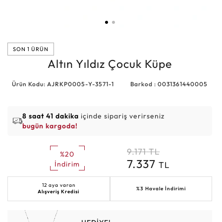
SON 1 ÜRÜN
Altın Yıldız Çocuk Küpe
Ürün Kodu: AJRKP0005-Y-3571-1
Barkod : 0031361440005
8 saat 41 dakika
içinde sipariş verirseniz
bugün kargoda!
9.171
TL
%20
7.337
TL
İndirim
12 aya varan
%3 Havale İndirimi
Alışveriş Kredisi