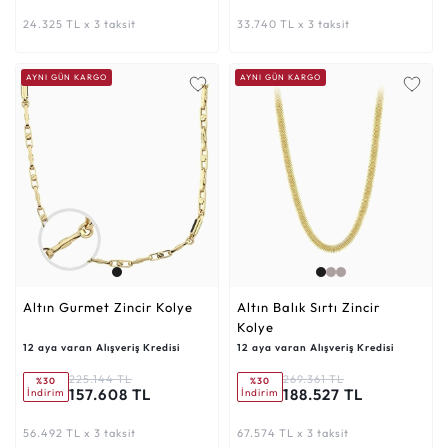
24.325 TL x 3 taksit
33.740 TL x 3 taksit
AYNI GÜN KARGO
AYNI GÜN KARGO
Altın Gurmet Zincir Kolye
Altın Balık Sırtı Zincir
Kolye
12 aya varan Alışveriş Kredisi
12 aya varan Alışveriş Kredisi
225.144 TL
269.361 TL
%30
%30
157.608 TL
188.527 TL
İndirim
İndirim
56.492 TL x 3 taksit
67.574 TL x 3 taksit