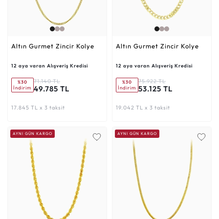
Altın Gurmet Zincir Kolye
Altın Gurmet Zincir Kolye
12 aya varan Alışveriş Kredisi
12 aya varan Alışveriş Kredisi
71.140 TL
75.922 TL
%30
%30
49.785 TL
53.125 TL
İndirim
İndirim
17.845 TL x 3 taksit
19.042 TL x 3 taksit
AYNI GÜN KARGO
AYNI GÜN KARGO