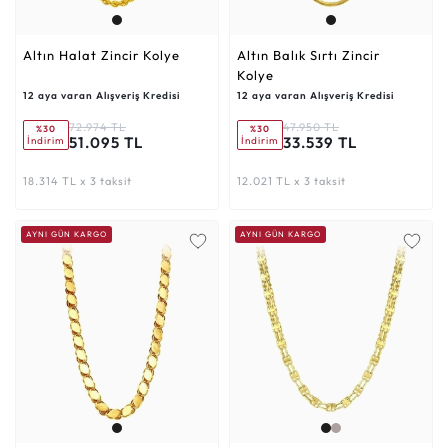
Altın Halat Zincir Kolye
Altın Balık Sırtı Zincir
Kolye
12 aya varan Alışveriş Kredisi
12 aya varan Alışveriş Kredisi
72.974 TL
47.950 TL
%30
%30
51.095 TL
33.539 TL
İndirim
İndirim
18.314 TL x 3 taksit
12.021 TL x 3 taksit
AYNI GÜN KARGO
AYNI GÜN KARGO