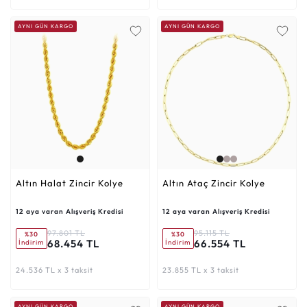
AYNI GÜN KARGO
AYNI GÜN KARGO
Altın Halat Zincir Kolye
Altın Ataç Zincir Kolye
12 aya varan Alışveriş Kredisi
12 aya varan Alışveriş Kredisi
97.801 TL
95.115 TL
%30
%30
68.454 TL
66.554 TL
İndirim
İndirim
24.536 TL x 3 taksit
23.855 TL x 3 taksit
AYNI GÜN KARGO
AYNI GÜN KARGO