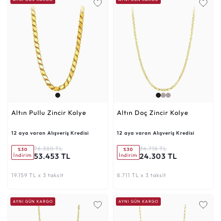
Altın Pullu Zincir Kolye
Altın Doç Zincir Kolye
12 aya varan Alışveriş Kredisi
12 aya varan Alışveriş Kredisi
76.380 TL
34.718 TL
%30
%30
53.453 TL
24.303 TL
İndirim
İndirim
19.159 TL x 3 taksit
8.711 TL x 3 taksit
AYNI GÜN KARGO
AYNI GÜN KARGO