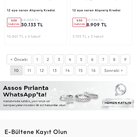
12 aya varan Alışveriş Kredisi
12 aya varan Alışveriş Kredisi
43.038 TL
12.774 TL
%30
%30
30.133 TL
8.909 TL
İndirim
İndirim
10.801 TL x 3 taksit
3.193 TL x 3 taksit
< Önceki
1
2
3
4
5
6
7
8
9
10
11
12
13
14
15
16
Sonraki >
E-Bültene Kayıt Olun