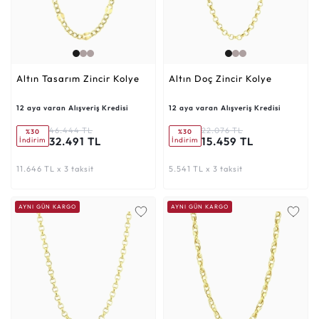
Altın Tasarım Zincir Kolye
Altın Doç Zincir Kolye
12 aya varan Alışveriş Kredisi
12 aya varan Alışveriş Kredisi
46.444 TL
22.076 TL
%30
%30
32.491 TL
15.459 TL
İndirim
İndirim
11.646 TL x 3 taksit
5.541 TL x 3 taksit
AYNI GÜN KARGO
AYNI GÜN KARGO