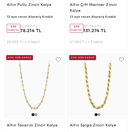
Altın Pullu Zincir Kolye
Altın Çift Mariner Zincir
Kolye
12 aya varan Alışveriş Kredisi
12 aya varan Alışveriş Kredisi
111.688 TL
187.544 TL
%30
%30
78.214 TL
131.274 TL
İndirim
İndirim
28.035 TL x 3 taksit
47.053 TL x 3 taksit
AYNI GÜN KARGO
AYNI GÜN KARGO
Altın Tasarım Zincir Kolye
Altın Spiga Zincir Kolye