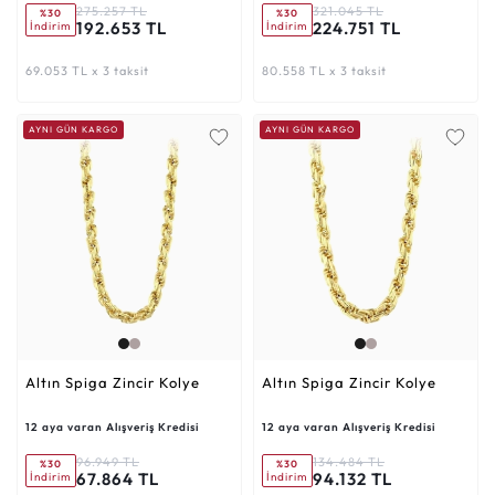
275.257 TL
321.045 TL
%30
%30
192.653 TL
224.751 TL
İndirim
İndirim
69.053 TL x 3 taksit
80.558 TL x 3 taksit
AYNI GÜN KARGO
AYNI GÜN KARGO
Altın Spiga Zincir Kolye
Altın Spiga Zincir Kolye
12 aya varan Alışveriş Kredisi
12 aya varan Alışveriş Kredisi
96.949 TL
134.484 TL
%30
%30
67.864 TL
94.132 TL
İndirim
İndirim