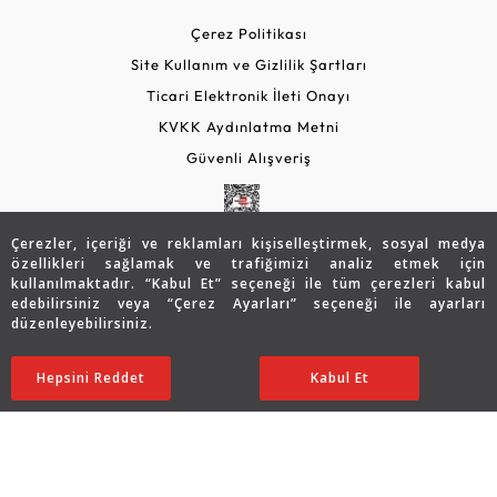
Çerez Politikası
Site Kullanım ve Gizlilik Şartları
Ticari Elektronik İleti Onayı
KVKK Aydınlatma Metni
Güvenli Alışveriş
Çerezler, içeriği ve reklamları kişiselleştirmek, sosyal medya
özellikleri sağlamak ve trafiğimizi analiz etmek için
kullanılmaktadır. “Kabul Et” seçeneği ile tüm çerezleri kabul
edebilirsiniz veya “Çerez Ayarları” seçeneği ile ayarları
düzenleyebilirsiniz.
© 2026 Assos Diamond
Hepsini Reddet
Ayarları Düzenle
Kabul Et
Copyright © 2026 Assos Pırlanta - Bu sitenin tüm hakları
saklıdır.