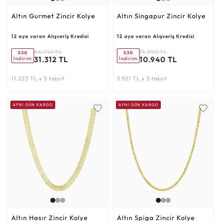
Altın Gurmet Zincir Kolye
Altın Singapur Zincir Kolye
12 aya varan Alışveriş Kredisi
12 aya varan Alışveriş Kredisi
44.741 TL
15.590 TL
%30
%30
31.312 TL
10.940 TL
İndirim
İndirim
11.223 TL x 3 taksit
3.921 TL x 3 taksit
AYNI GÜN KARGO
AYNI GÜN KARGO
Altın Hasır Zincir Kolye
Altın Spiga Zincir Kolye