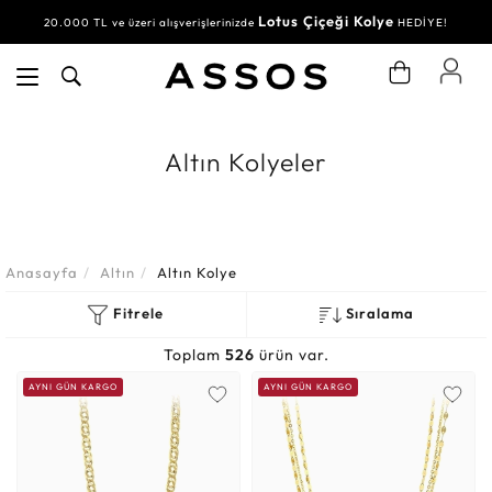
Lotus Çiçeği Kolye
20.000 TL ve üzeri alışverişlerinizde
HEDİYE!
Altın Kolyeler
Anasayfa
Altın
Altın Kolye
Fitrele
Sıralama
Toplam
526
ürün var.
AYNI GÜN KARGO
AYNI GÜN KARGO