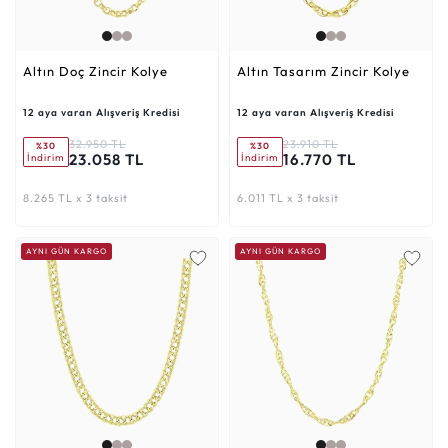
Altın Doç Zincir Kolye
Altın Tasarım Zincir Kolye
12 aya varan Alışveriş Kredisi
12 aya varan Alışveriş Kredisi
32.950 TL
23.910 TL
%30
%30
23.058 TL
16.770 TL
İndirim
İndirim
8.265 TL x 3 taksit
6.011 TL x 3 taksit
AYNI GÜN KARGO
AYNI GÜN KARGO