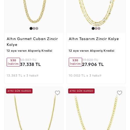
Altın Gurmet Cuban Zincir
Altın Tasarım Zincir Kolye
Kolye
12 aya varan Alışveriş Kredisi
12 aya varan Alışveriş Kredisi
53.387 TL
39.828 TL
%30
%30
37.338 TL
27.906 TL
İndirim
İndirim
13.383 TL x 3 taksit
10.002 TL x 3 taksit
AYNI GÜN KARGO
AYNI GÜN KARGO