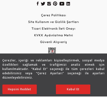
Çerez Politikası
Site Kullanım ve Gizlilik Şartları
Ticari Elektronik İleti Onayı
KVKK Aydınlatma Metni
Güvenli Alışveriş
Çerezler, içeriği ve reklamları kişiselleştirmek, sosyal medya
özellikleri sağlamak ve trafiğimizi analiz etmek için
kullanılmaktadır. “Kabul Et” seçeneği ile tüm çerezleri kabul
edebilirsiniz veya “Çerez Ayarları” seçeneği ile ayarları
düzenleyebilirsiniz.
© 2026 Assos Diamond
74.274
TL
Sepette %10 İndirim
SATIN ALIN
Hepsini Reddet
Ayarları Düzenle
Kabul Et
59.393
TL
53.454 TL
Copyright © 2026 Assos Pırlanta - Bu sitenin tüm hakları
saklıdır.