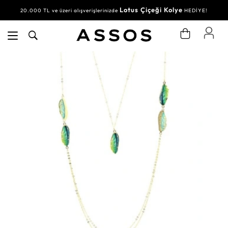
Lotus Çiçeği Kolye
20.000 TL ve üzeri alışverişlerinizde
HEDİYE!