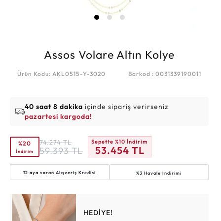
Assos Volare Altın Kolye
Ürün Kodu: AKL0515-Y-3020
Barkod : 0031339190011
40 saat 8 dakika
içinde sipariş verirseniz
pazartesi kargoda!
74.274
TL
Sepette %10 İndirim
%20
53.454
TL
59.393
TL
İndirim
12 aya varan
Alışveriş Kredisi
%3 Havale İndirimi
HEDİYE!