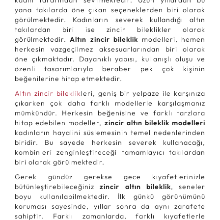
kadın tarafından sevilmektedir. Uzun yıllardan bu
yana takılarda öne çıkan seçeneklerden biri olarak
görülmektedir. Kadınların severek kullandığı altın
takılardan biri ise zincir bileklikler olarak
görülmektedir.
Altın zincir bileklik
modelleri, hemen
herkesin vazgeçilmez aksesuarlarından biri olarak
öne çıkmaktadır. Dayanıklı yapısı, kullanışlı oluşu ve
özenli tasarımlarıyla beraber pek çok kişinin
beğenilerine hitap etmektedir.
Altın zincir bileklik
leri, geniş bir yelpaze ile karşınıza
çıkarken çok daha farklı modellerle karşılaşmanız
mümkündür. Herkesin beğenisine ve farklı tarzlara
hitap edebilen modeller,
zincir altın bileklik modelleri
kadınların hayalini süslemesinin temel nedenlerinden
biridir. Bu sayede herkesin severek kullanacağı,
kombinleri zenginleştireceği tamamlayıcı takılardan
biri olarak görülmektedir.
Gerek gündüz gerekse gece kıyafetlerinizle
bütünleştirebileceğiniz
zincir altın bileklik
, seneler
boyu kullanılabilmektedir. İlk günkü görünümünü
koruması sayesinde, yıllar sonra da aynı zarafete
sahiptir. Farklı zamanlarda, farklı kıyafetlerle