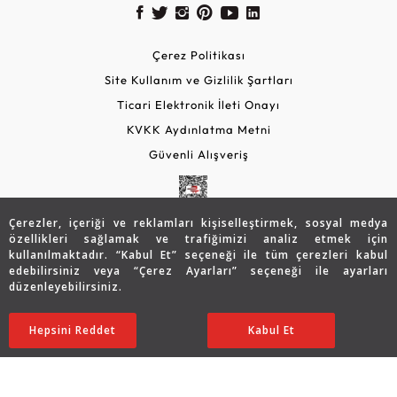
Çerez Politikası
Site Kullanım ve Gizlilik Şartları
Ticari Elektronik İleti Onayı
KVKK Aydınlatma Metni
Güvenli Alışveriş
Çerezler, içeriği ve reklamları kişiselleştirmek, sosyal medya
özellikleri sağlamak ve trafiğimizi analiz etmek için
kullanılmaktadır. “Kabul Et” seçeneği ile tüm çerezleri kabul
edebilirsiniz veya “Çerez Ayarları” seçeneği ile ayarları
düzenleyebilirsiniz.
© 2026 Assos Diamond
Hepsini Reddet
Ayarları Düzenle
Kabul Et
Copyright © 2026 Assos Pırlanta - Bu sitenin tüm hakları
saklıdır.