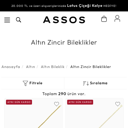
Lotus Çiçeği Kolye
Su Yolu Bileklik
20.000 TL ve üzeri alışverişlerinizde
30.000 TL ve üzeri alışverişlerinizde
HEDİYE!
HEDİYE!
Altın Zincir Bileklikler
Anasayfa
Altın
Altın Bileklik
Altın Zincir Bileklikler
Fitrele
Sıralama
Toplam
290
ürün var.
AYNI GÜN KARGO
AYNI GÜN KARGO