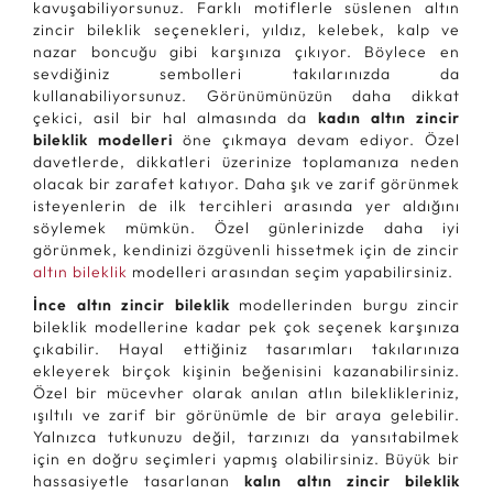
kavuşabiliyorsunuz. Farklı motiflerle süslenen altın
zincir bileklik seçenekleri, yıldız, kelebek, kalp ve
nazar boncuğu gibi karşınıza çıkıyor. Böylece en
sevdiğiniz sembolleri takılarınızda da
kullanabiliyorsunuz. Görünümünüzün daha dikkat
çekici, asil bir hal almasında da
kadın
altın zincir
bileklik modelleri
öne çıkmaya devam ediyor. Özel
davetlerde, dikkatleri üzerinize toplamanıza neden
olacak bir zarafet katıyor. Daha şık ve zarif görünmek
isteyenlerin de ilk tercihleri arasında yer aldığını
söylemek mümkün. Özel günlerinizde daha iyi
görünmek, kendinizi özgüvenli hissetmek için de zincir
altın bileklik
modelleri arasından seçim yapabilirsiniz.
İnce altın zincir bileklik
modellerinden burgu zincir
bileklik modellerine kadar pek çok seçenek karşınıza
çıkabilir. Hayal ettiğiniz tasarımları takılarınıza
ekleyerek birçok kişinin beğenisini kazanabilirsiniz.
Özel bir mücevher olarak anılan atlın bileklikleriniz,
ışıltılı ve zarif bir görünümle de bir araya gelebilir.
Yalnızca tutkunuzu değil, tarzınızı da yansıtabilmek
için en doğru seçimleri yapmış olabilirsiniz. Büyük bir
hassasiyetle tasarlanan
kalın altın zincir bileklik