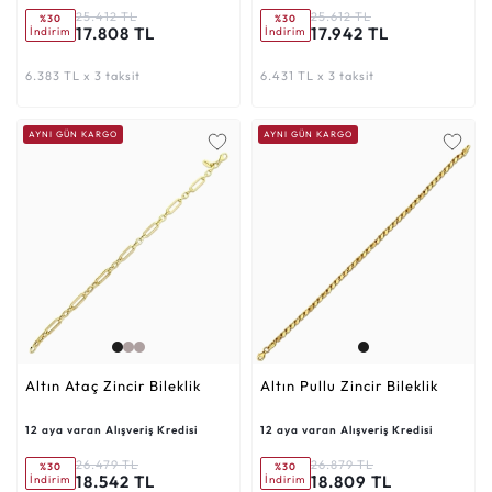
25.412 TL
25.612 TL
%30
%30
17.808 TL
17.942 TL
İndirim
İndirim
6.383 TL x 3 taksit
6.431 TL x 3 taksit
AYNI GÜN KARGO
AYNI GÜN KARGO
Altın Ataç Zincir Bileklik
Altın Pullu Zincir Bileklik
12 aya varan Alışveriş Kredisi
12 aya varan Alışveriş Kredisi
26.479 TL
26.879 TL
%30
%30
18.542 TL
18.809 TL
İndirim
İndirim