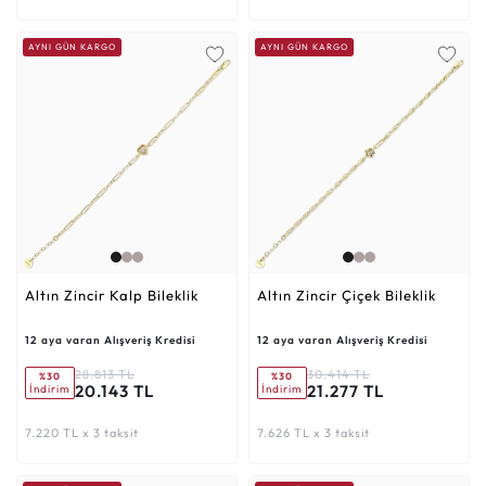
AYNI GÜN KARGO
AYNI GÜN KARGO
Altın Zincir Kalp Bileklik
Altın Zincir Çiçek Bileklik
12 aya varan Alışveriş Kredisi
12 aya varan Alışveriş Kredisi
28.813 TL
30.414 TL
%30
%30
20.143 TL
21.277 TL
İndirim
İndirim
7.220 TL x 3 taksit
7.626 TL x 3 taksit