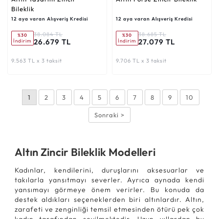
Bileklik
12 aya varan Alışveriş Kredisi
12 aya varan Alışveriş Kredisi
38.084 TL
38.685 TL
%30
%30
26.679 TL
27.079 TL
İndirim
İndirim
9.563 TL x 3 taksit
9.706 TL x 3 taksit
1
2
3
4
5
6
7
8
9
10
Sonraki >
Altın Zincir Bileklik Modelleri
Kadınlar, kendilerini, duruşlarını aksesuarlar ve
takılarla yansıtmayı severler. Ayrıca aynada kendi
yansımayı görmeye önem verirler. Bu konuda da
destek aldıkları seçeneklerden biri altınlardır. Altın,
zarafeti ve zenginliği temsil etmesinden ötürü pek çok