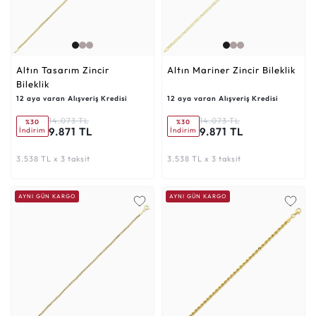
Altın Tasarım Zincir
Altın Mariner Zincir Bileklik
Bileklik
12 aya varan Alışveriş Kredisi
12 aya varan Alışveriş Kredisi
14.073 TL
14.073 TL
%30
%30
9.871 TL
9.871 TL
İndirim
İndirim
3.538 TL x 3 taksit
3.538 TL x 3 taksit
AYNI GÜN KARGO
AYNI GÜN KARGO