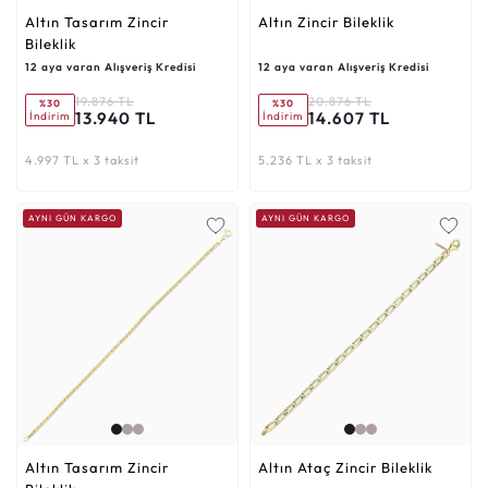
Altın Tasarım Zincir
Altın Zincir Bileklik
Bileklik
12 aya varan Alışveriş Kredisi
12 aya varan Alışveriş Kredisi
19.876 TL
20.876 TL
%30
%30
13.940 TL
14.607 TL
İndirim
İndirim
4.997 TL x 3 taksit
5.236 TL x 3 taksit
AYNI GÜN KARGO
AYNI GÜN KARGO
Altın Tasarım Zincir
Altın Ataç Zincir Bileklik