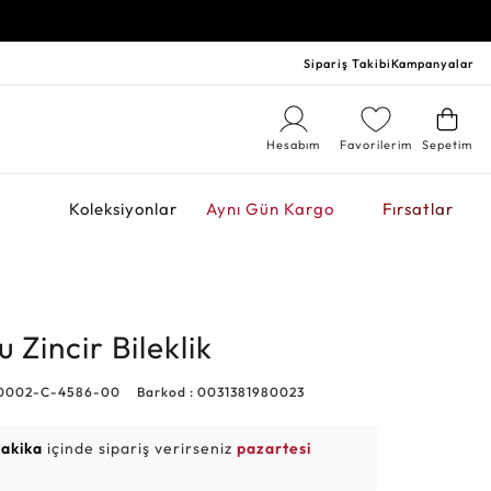
Sipariş Takibi
Kampanyalar
Hesabım
Favorilerim
Sepetim
r
Koleksiyonlar
Aynı Gün Kargo
Fırsatlar
u Zincir Bileklik
L0002-C-4586-00
Barkod : 0031381980023
dakika
içinde sipariş verirseniz
pazartesi