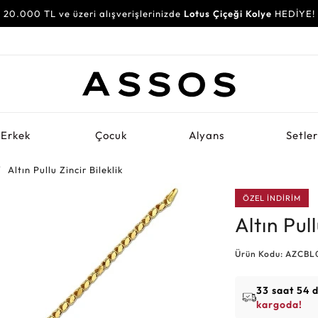
20.000 TL ve üzeri alışverişlerinizde
Lotus Çiçeği Kolye
HEDİYE!
Erkek
Çocuk
Alyans
Setle
Altın Pullu Zincir Bileklik
ÖZEL İNDİRİM
Altın Pull
Ürün Kodu: AZCB
33 saat 54 
kargoda!