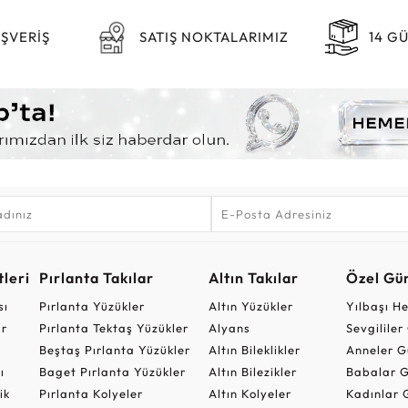
IŞVERİŞ
SATIŞ NOKTALARIMIZ
14 G
leri
Pırlanta Takılar
Altın Takılar
Özel Gü
sı
Pırlanta Yüzükler
Altın Yüzükler
Yılbaşı H
ar
Pırlanta Tektaş Yüzükler
Alyans
Sevgilile
Beştaş Pırlanta Yüzükler
Altın Bileklikler
Anneler G
ı
Baget Pırlanta Yüzükler
Altın Bilezikler
Babalar G
ik
Pırlanta Kolyeler
Altın Kolyeler
Kadınlar 