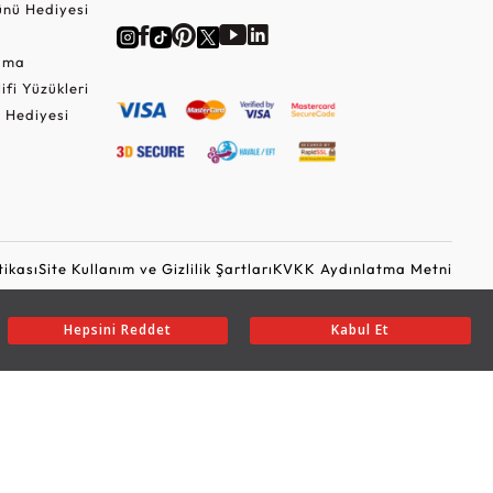
nü Hediyesi
Cuma
lifi Yüzükleri
 Hediyesi
tikası
Site Kullanım ve Gizlilik Şartları
KVKK Aydınlatma Metni
Ticari Elektronik İleti Onayı
Güvenli Alışveriş
Hepsini Reddet
Kabul Et