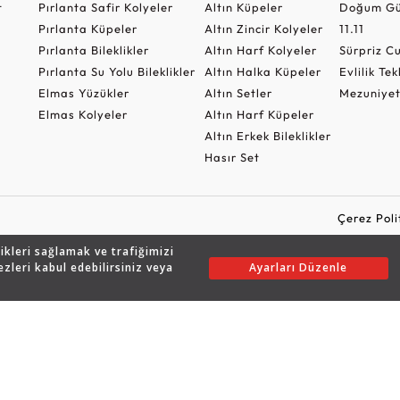
t
Pırlanta Safir Kolyeler
Altın Küpeler
Doğum Gü
Pırlanta Küpeler
Altın Zincir Kolyeler
11.11
Pırlanta Bileklikler
Altın Harf Kolyeler
Sürpriz 
Pırlanta Su Yolu Bileklikler
Altın Halka Küpeler
Evlilik Tek
Elmas Yüzükler
Altın Setler
Mezuniyet
Elmas Kolyeler
Altın Harf Küpeler
Altın Erkek Bileklikler
Hasır Set
Çerez Poli
likleri sağlamak ve trafiğimizi
ezleri kabul edebilirsiniz veya
Ayarları Düzenle
Copyright © 2026 Assos Pırlanta - Bu sitenin tüm hakları saklıdır.