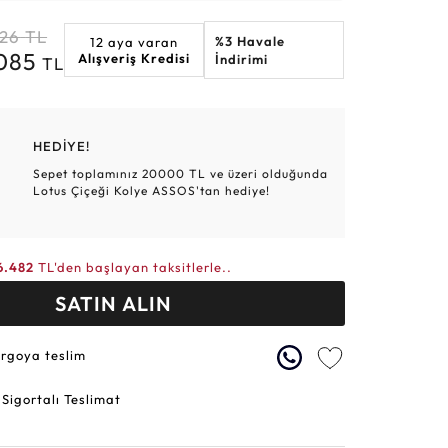
Altın Hasır Setler
Elmas Bilezikler
Altın Tesbihler
Violet
Burç
826
TL
%3 Havale
12 aya varan
.085
Alışveriş Kredisi
İndirimi
TL
HEDİYE!
Sepet toplamınız 20000 TL ve üzeri olduğunda
Lotus Çiçeği Kolye ASSOS'tan hediye!
6.482
TL'den başlayan taksitlerle..
SATIN ALIN
argoya teslim
 Sigortalı Teslimat