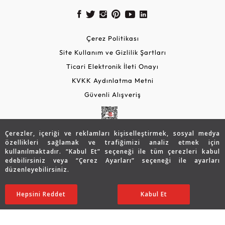
Çerez Politikası
Site Kullanım ve Gizlilik Şartları
Ticari Elektronik İleti Onayı
KVKK Aydınlatma Metni
Güvenli Alışveriş
Çerezler, içeriği ve reklamları kişiselleştirmek, sosyal medya
özellikleri sağlamak ve trafiğimizi analiz etmek için
kullanılmaktadır. “Kabul Et” seçeneği ile tüm çerezleri kabul
edebilirsiniz veya “Çerez Ayarları” seçeneği ile ayarları
düzenleyebilirsiniz.
© 2026 Assos Diamond
42.738
TL
SATIN ALIN
Hepsini Reddet
Ayarları Düzenle
Kabul Et
34.177
TL
Copyright © 2026 Assos Pırlanta - Bu sitenin tüm hakları
saklıdır.