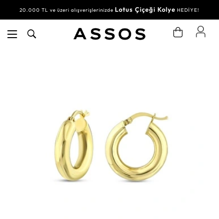
Lotus Çiçeği Kolye
20.000 TL ve üzeri alışverişlerinizde
HEDİYE!