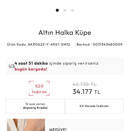
Altın Halka Küpe
Ürün Kodu: AKP0622-Y-4961-5M12
Barkod : 0031343480009
4 saat 51 dakika
içinde sipariş verirseniz
bugün kargoda!
42.738
TL
%20
34.177
TL
İndirim
12 aya varan
%3 Havale İndirimi
Alışveriş Kredisi
HEDİYE!