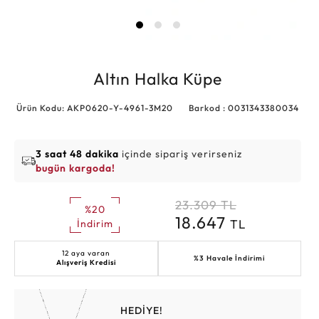
Altın Halka Küpe
Ürün Kodu: AKP0620-Y-4961-3M20
Barkod : 0031343380034
3 saat 48 dakika
içinde sipariş verirseniz
bugün kargoda!
23.309
TL
%20
18.647
TL
İndirim
12 aya varan
%3 Havale İndirimi
Alışveriş Kredisi
HEDİYE!