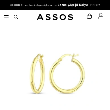
Lotus Çiçeği Kolye
20.000 TL ve üzeri alışverişlerinizde
HEDİYE!