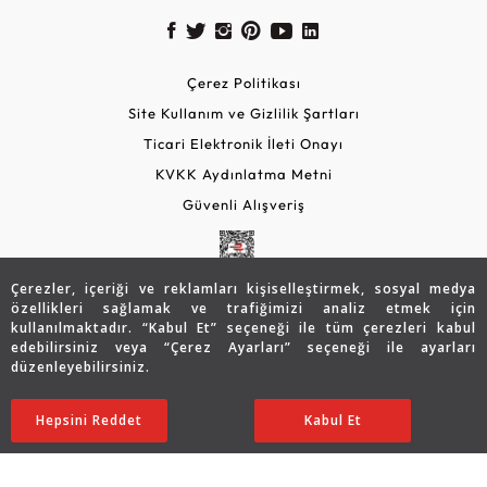
Çerez Politikası
Site Kullanım ve Gizlilik Şartları
Ticari Elektronik İleti Onayı
KVKK Aydınlatma Metni
Güvenli Alışveriş
Çerezler, içeriği ve reklamları kişiselleştirmek, sosyal medya
özellikleri sağlamak ve trafiğimizi analiz etmek için
kullanılmaktadır. “Kabul Et” seçeneği ile tüm çerezleri kabul
edebilirsiniz veya “Çerez Ayarları” seçeneği ile ayarları
düzenleyebilirsiniz.
© 2026 Assos Diamond
23.309
TL
SATIN ALIN
Hepsini Reddet
Ayarları Düzenle
Kabul Et
18.647
TL
Copyright © 2026 Assos Pırlanta - Bu sitenin tüm hakları
saklıdır.