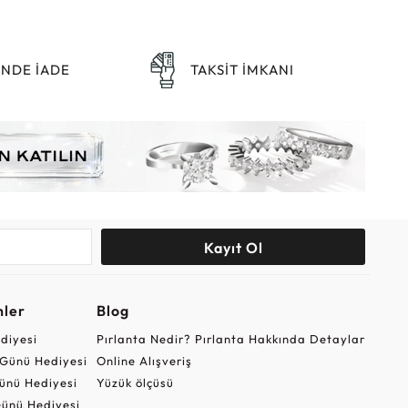
ÜNDE İADE
TAKSİT İMKANI
Kayıt Ol
nler
Blog
ediyesi
Pırlanta Nedir? Pırlanta Hakkında Detaylar
r Günü Hediyesi
Online Alışveriş
ünü Hediyesi
Yüzük ölçüsü
ünü Hediyesi