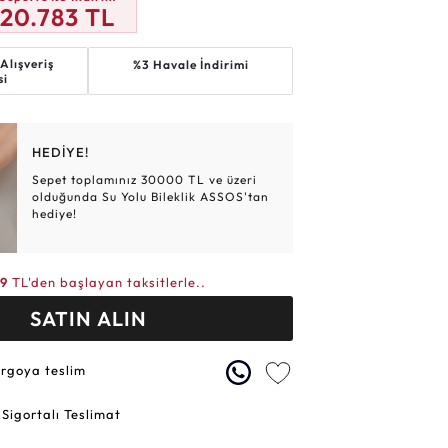
20.783
TL
Altın Hasır Setler
Elmas Bilezikler
Altın Tesbihler
Violet
Burç
Alışveriş
%3 Havale İndirimi
si
HEDİYE!
Sepet toplamınız 30000 TL ve üzeri
olduğunda Su Yolu Bileklik ASSOS'tan
hediye!
49
TL'den başlayan taksitlerle..
SATIN ALIN
argoya teslim
 Sigortalı Teslimat