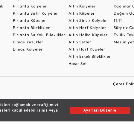
ik
Pırlanta Kolyeler
Altın Kolyeler
Kadınlar 
t
Pırlanta Safir Kolyeler
Altın Küpeler
Doğum Gü
Pırlanta Küpeler
Altın Zincir Kolyeler
11.11
Pırlanta Bileklikler
Altın Harf Kolyeler
Sürpriz 
Pırlanta Su Yolu Bileklikler
Altın Halka Küpeler
Evlilik Tek
Elmas Yüzükler
Altın Setler
Mezuniyet
Elmas Kolyeler
Altın Harf Küpeler
Altın Erkek Bileklikler
Hasır Set
Çerez Poli
likleri sağlamak ve trafiğimizi
Copyright © 2026 Assos Pırlanta - Bu sitenin tüm hakları saklıdır.
ezleri kabul edebilirsiniz veya
Ayarları Düzenle