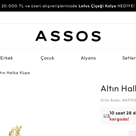
20.000 TL ve üzeri alışverişlerinizde
Lotus Çiçeği Kolye
HEDİYE!
Erkek
Çocuk
Alyans
Setle
ltın Halka Küpe
Altın Ha
Ürün Kodu: AKP10
10 saat 28 
kargoda!