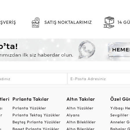
IŞVERİŞ
SATIŞ NOKTALARIMIZ
14 G
leri
Pırlanta Takılar
Altın Takılar
Özel Gü
sı
Pırlanta Yüzükler
Altın Yüzükler
Yılbaşı H
ar
Pırlanta Tektaş Yüzükler
Alyans
Sevgilile
Beştaş Pırlanta Yüzükler
Altın Bileklikler
Anneler G
ı
Baget Pırlanta Yüzükler
Altın Bilezikler
Babalar G