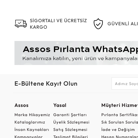
SİGORTALI VE ÜCRETSİZ
GÜVENLİ AL
KARGO
E-Bültene Kayıt Olun
Assos
Yasal
Müşteri Hizmet
Marka Hikayemiz
Garanti Şartları
Pırlanta Sertifika
Kataloglarımız
Üyelik Sözleşmesi
Sık Sorulan Sorul
İnsan Kaynakları
Satış Sözleşmesi
İade ve Değişim
Kampanyalar
Teslimat Bilgileri
Hesap Numaralar