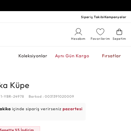
Sipariş Takibi
Kampanyalar
Hesabım
Favorilerim
Sepetim
r
Koleksiyonlar
Aynı Gün Kargo
Fırsatlar
lka Küpe
51-YBR-24978
Barkod : 0031391020009
dakika
içinde sipariş verirseniz
pazartesi
Sepette %5 İndirim