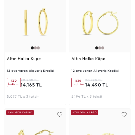
Altın Halka Küpe
Altın Halka Küpe
12 aya varan Alışveriş Kredisi
12 aya varan Alışveriş Kredisi
20.208 TL
20.728 TL
%30
%30
14.165 TL
14.490 TL
İndirim
İndirim
5.077 TL x 3 taksit
5.194 TL x 3 taksit
AYNI GÜN KARGO
AYNI GÜN KARGO