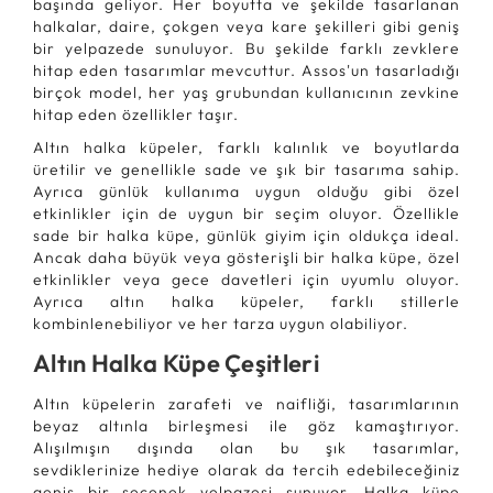
başında geliyor. Her boyutta ve şekilde tasarlanan
halkalar, daire, çokgen veya kare şekilleri gibi geniş
bir yelpazede sunuluyor. Bu şekilde farklı zevklere
hitap eden tasarımlar mevcuttur. Assos'un tasarladığı
birçok model, her yaş grubundan kullanıcının zevkine
hitap eden özellikler taşır.
Altın halka küpeler, farklı kalınlık ve boyutlarda
üretilir ve genellikle sade ve şık bir tasarıma sahip.
Ayrıca günlük kullanıma uygun olduğu gibi özel
etkinlikler için de uygun bir seçim oluyor. Özellikle
sade bir halka küpe, günlük giyim için oldukça ideal.
Ancak daha büyük veya gösterişli bir halka küpe, özel
etkinlikler veya gece davetleri için uyumlu oluyor.
Ayrıca altın halka küpeler, farklı stillerle
kombinlenebiliyor ve her tarza uygun olabiliyor.
Altın Halka Küpe Çeşitleri
Altın küpelerin zarafeti ve naifliği, tasarımlarının
beyaz altınla birleşmesi ile göz kamaştırıyor.
Alışılmışın dışında olan bu şık tasarımlar,
sevdiklerinize hediye olarak da tercih edebileceğiniz
geniş bir seçenek yelpazesi sunuyor. Halka küpe