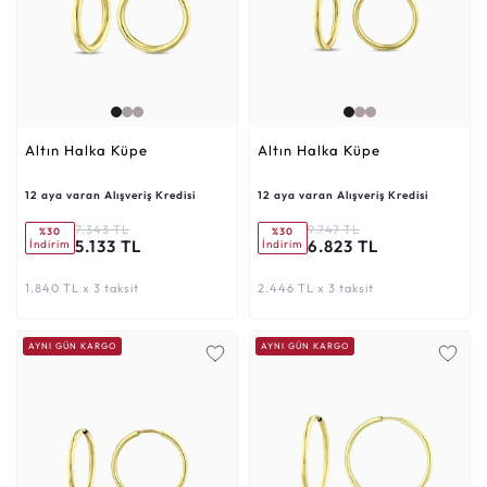
Altın Halka Küpe
Altın Halka Küpe
12 aya varan Alışveriş Kredisi
12 aya varan Alışveriş Kredisi
7.343 TL
9.747 TL
%30
%30
5.133 TL
6.823 TL
İndirim
İndirim
1.840 TL x 3 taksit
2.446 TL x 3 taksit
AYNI GÜN KARGO
AYNI GÜN KARGO