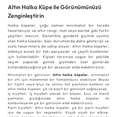
Altın Halka Küpe ile Görünümünüzü
Zenginleştirin
Halka küpeler, çoğu zaman minimalist bir tarzda
tasarlanıyor ve altın rengi, mat veya parlak gibi farklı
çeşitleri mevcut. Genellikle gündelik giyimle uyumlu
olan halka küpeler, bazı durumlarda daha gösterişli ve
süslü tasarımlara da sahip oluyor. Altın halka küpeler,
oldukça esnek bir takı parçasıdır ve çeşitli kombinler
için kullanılabilir. Kişisel tarzınıza uygun bir şekilde
seçim yaparak günlük giyimden özel günlerde
kullanabileceğiniz şık bir aksesuar elde edebilirsiniz:
Minimalist bir görünüm:
Altın halka küpeler
, minimalist
bir stil için mükemmel bir tamamlayıcı olabiliyor Beyaz
bir tişört veya bluz ile skinny kot pantolon kombini ve
altın halka küpeler, şık ve basit bir görünüm sağlayacak.
İş kıyafeti: İş kıyafeti olarak bir blazer, bluz ve klasik
pantolon giydiğinizde altın halka küpeler ile
kombinleyerek şık bir görünüm elde edebilirsiniz.
Parti kıyafeti: Altın halka küpeler, şık bir parti kıyafeti
için de uygun bir seçenektir. Küçük siyah bir elbise,