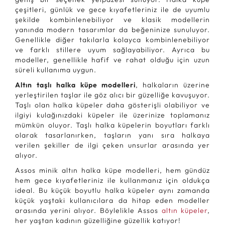
çeşitleri, günlük ve gece kıyafetleriniz ile de uyumlu
şekilde kombinlenebiliyor ve klasik modellerin
yanında modern tasarımlar da beğeninize sunuluyor.
Genellikle diğer takılarla kolayca kombinlenebiliyor
ve farklı stillere uyum sağlayabiliyor. Ayrıca bu
modeller, genellikle hafif ve rahat olduğu için uzun
süreli kullanıma uygun.
Altın taşlı halka küpe modelleri
, halkaların üzerine
yerleştirilen taşlar ile göz alıcı bir güzelliğe kavuşuyor.
Taşlı olan halka küpeler daha gösterişli olabiliyor ve
ilgiyi kulağınızdaki küpeler ile üzerinize toplamanız
mümkün oluyor. Taşlı halka küpelerin boyutları farklı
olarak tasarlanırken, taşların yanı sıra halkaya
verilen şekiller de ilgi çeken unsurlar arasında yer
alıyor.
Assos minik altın halka küpe modelleri, hem gündüz
hem gece kıyafetleriniz ile kullanmanız için oldukça
ideal. Bu küçük boyutlu halka küpeler aynı zamanda
küçük yaştaki kullanıcılara da hitap eden modeller
arasında yerini alıyor. Böylelikle Assos
altın küpeler
,
her yaştan kadının güzelliğine güzellik katıyor!