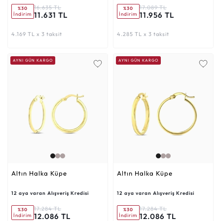
16.635 TL
17.089 TL
%30
%30
11.631 TL
11.956 TL
İndirim
İndirim
4.169 TL x 3 taksit
4.285 TL x 3 taksit
AYNI GÜN KARGO
AYNI GÜN KARGO
Altın Halka Küpe
Altın Halka Küpe
12 aya varan Alışveriş Kredisi
12 aya varan Alışveriş Kredisi
17.284 TL
17.284 TL
%30
%30
12.086 TL
12.086 TL
İndirim
İndirim