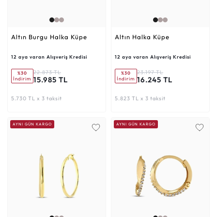
Altın Burgu Halka Küpe
Altın Halka Küpe
12 aya varan Alışveriş Kredisi
12 aya varan Alışveriş Kredisi
22.873 TL
23.197 TL
%30
%30
15.985 TL
16.245 TL
İndirim
İndirim
5.730 TL x 3 taksit
5.823 TL x 3 taksit
AYNI GÜN KARGO
AYNI GÜN KARGO