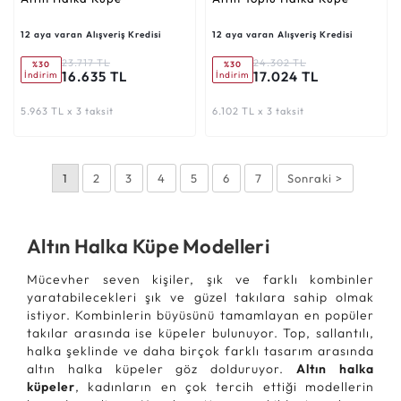
12 aya varan Alışveriş Kredisi
12 aya varan Alışveriş Kredisi
23.717 TL
24.302 TL
%30
%30
16.635 TL
17.024 TL
İndirim
İndirim
5.963 TL x 3 taksit
6.102 TL x 3 taksit
1
2
3
4
5
6
7
Sonraki >
Altın Halka Küpe Modelleri
Mücevher seven kişiler, şık ve farklı kombinler
yaratabilecekleri şık ve güzel takılara sahip olmak
istiyor. Kombinlerin büyüsünü tamamlayan en popüler
takılar arasında ise küpeler bulunuyor. Top, sallantılı,
halka şeklinde ve daha birçok farklı tasarım arasında
altın halka küpeler göz dolduruyor.
Altın halka
küpeler
, kadınların en çok tercih ettiği modellerin