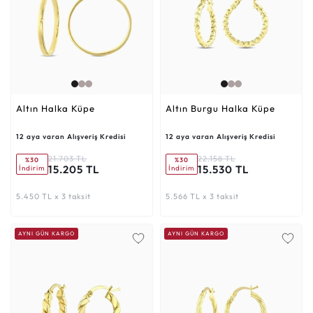
Altın Halka Küpe
Altın Burgu Halka Küpe
12 aya varan Alışveriş Kredisi
12 aya varan Alışveriş Kredisi
21.703 TL
22.158 TL
%30
%30
15.205 TL
15.530 TL
İndirim
İndirim
5.450 TL x 3 taksit
5.566 TL x 3 taksit
AYNI GÜN KARGO
AYNI GÜN KARGO