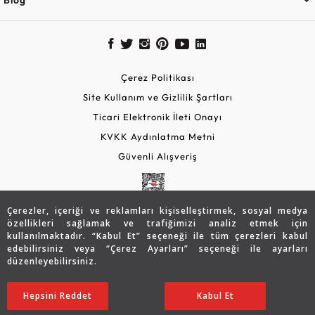
Çerez Politikası
Site Kullanım ve Gizlilik Şartları
Ticari Elektronik İleti Onayı
KVKK Aydınlatma Metni
Güvenli Alışveriş
Çerezler, içeriği ve reklamları kişiselleştirmek, sosyal medya
özellikleri sağlamak ve trafiğimizi analiz etmek için
kullanılmaktadır. “Kabul Et” seçeneği ile tüm çerezleri kabul
edebilirsiniz veya “Çerez Ayarları” seçeneği ile ayarları
düzenleyebilirsiniz.
© 2026 Assos Diamond
0
0
TL
TL
SATIN ALIN
Hepsini Reddet
Ayarları Düzenle
Kabul Et