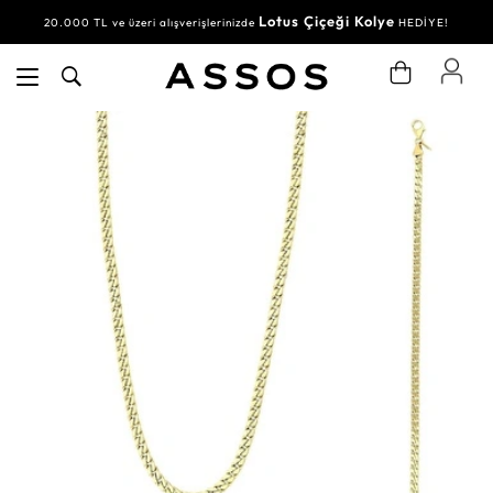
Lotus Çiçeği Kolye
20.000 TL ve üzeri alışverişlerinizde
HEDİYE!