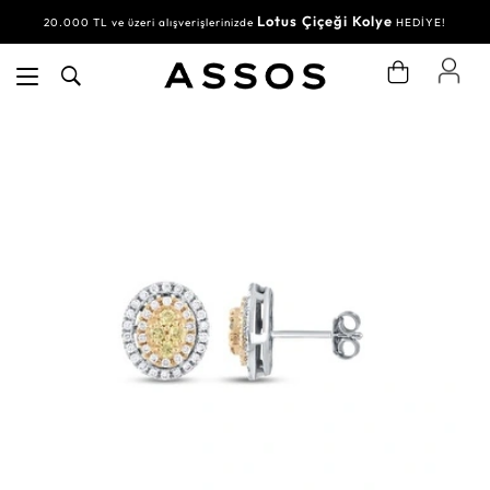
Lotus Çiçeği Kolye
20.000 TL ve üzeri alışverişlerinizde
HEDİYE!