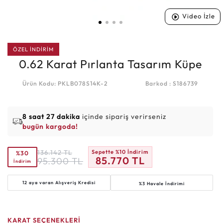
Video İzle
ÖZEL İNDİRİM
0.62 Karat Pırlanta Tasarım Küpe
Ürün Kodu: PKLB078S14K-2
Barkod : S186739
8 saat 27 dakika
içinde sipariş verirseniz
bugün kargoda!
136.142
TL
Sepette %10 İndirim
%30
85.770
TL
95.300
TL
İndirim
12 aya varan
Alışveriş Kredisi
%3 Havale İndirimi
KARAT SEÇENEKLERİ