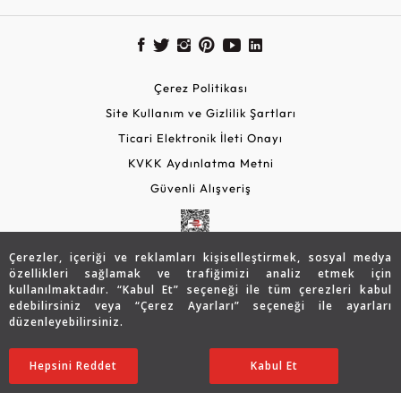
Çerez Politikası
Site Kullanım ve Gizlilik Şartları
Ticari Elektronik İleti Onayı
KVKK Aydınlatma Metni
Güvenli Alışveriş
Çerezler, içeriği ve reklamları kişiselleştirmek, sosyal medya
özellikleri sağlamak ve trafiğimizi analiz etmek için
kullanılmaktadır. “Kabul Et” seçeneği ile tüm çerezleri kabul
edebilirsiniz veya “Çerez Ayarları” seçeneği ile ayarları
düzenleyebilirsiniz.
© 2026 Assos Diamond
136.142
TL
Sepette %10 İndirim
SATIN ALIN
Hepsini Reddet
Ayarları Düzenle
Kabul Et
95.300
TL
85.770 TL
Copyright © 2026 Assos Pırlanta - Bu sitenin tüm hakları