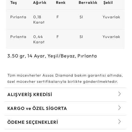
Taş
Ağırlık
Renk
Berraklık
Şekil
Pırlanta
0,18
F
SI
Yuvarlak
Karat
Pırlanta
0,44
F
SI
Yuvarlak
Karat
3.50
gr,
14
Ayar, Yeşil/Beyaz, Pırlanta
Tüm mücevherler Assos Diamond bakım garantisi altında,
özel mücevher sertifikalarıyla birlikte gönderilmektedir.
ALIŞVERİŞ KREDİSİ
KARGO ve ÖZEL SİGORTA
ÖDEME SEÇENEKLERİ