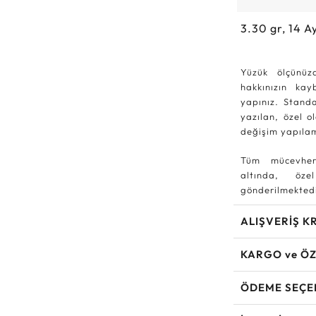
3.30
gr,
14
Ay
Yüzük ölçünüz
hakkınızın ka
yapınız. Standa
yazılan, özel o
değişim yapıla
Tüm mücevher
altında, özel
gönderilmektedi
ALIŞVERİŞ K
KARGO ve ÖZ
ÖDEME SEÇE