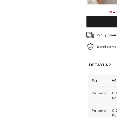
19.4
2-3 iş günü
Ücretsiz ve
DETAYLAR
Taş
Ağı
Pırlanta
0,
Ka
Pırlanta
0,
Ka