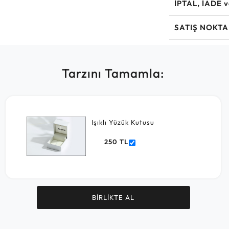
İPTAL, İADE 
SATIŞ NOKTA
Tarzını Tamamla:
Işıklı Yüzük Kutusu
250 TL
BİRLİKTE AL