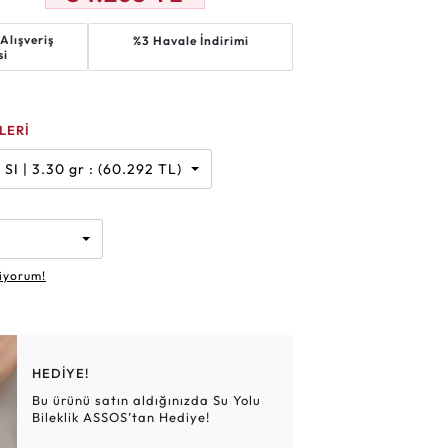
Altın Hasır Setler
Elmas Bilezikler
Altın Tesbihler
Violet
Burç
Alışveriş
%3 Havale İndirimi
si
LERİ
Karat | F | SI | 3.30 gr : (60.292 TL)
iyorum!
HEDİYE!
Bu ürünü satın aldığınızda Su Yolu
Bileklik ASSOS’tan Hediye!