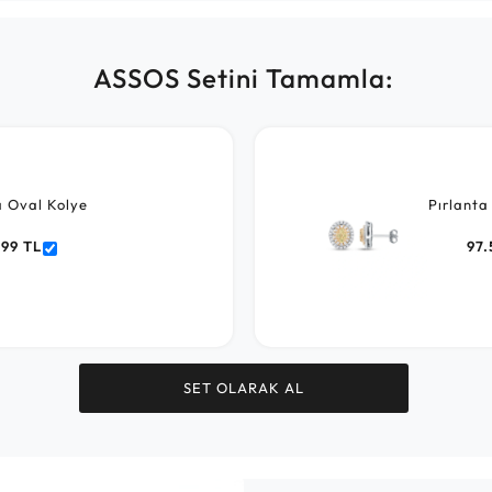
ASSOS Setini Tamamla:
a Oval Kolye
Pırlanta
599 TL
97.
SET OLARAK AL