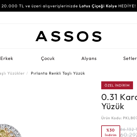
20.000 TL ve üzeri alışverişlerinizde
Lotus Çiçeği Kolye
HEDİYE!
Erkek
Çocuk
Alyans
Setle
aşlı Yüzükler
Pırlanta Renkli Taşlı Yüzük
ÖZEL İNDİRİM
0.31 Kara
Yüzük
Ürün Kodu: PKLB0
86.132
%30
60.29
İndirim