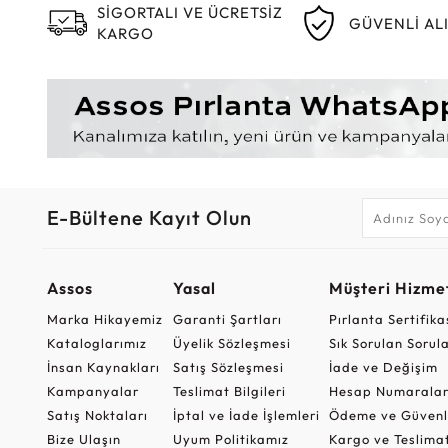
SİGORTALI VE ÜCRETSİZ
GÜVENLİ AL
KARGO
E-Bültene Kayıt Olun
Assos
Yasal
Müşteri Hizmet
Marka Hikayemiz
Garanti Şartları
Pırlanta Sertifika
Kataloglarımız
Üyelik Sözleşmesi
Sık Sorulan Sorul
İnsan Kaynakları
Satış Sözleşmesi
İade ve Değişim
Kampanyalar
Teslimat Bilgileri
Hesap Numaralar
Satış Noktaları
İptal ve İade İşlemleri
Ödeme ve Güvenl
Bize Ulaşın
Uyum Politikamız
Kargo ve Teslima