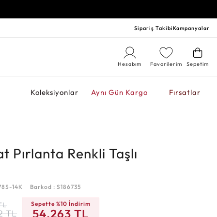
Sipariş Takibi
Kampanyalar
Hesabım
Favorilerim
Sepetim
r
Koleksiyonlar
Aynı Gün Kargo
Fırsatlar
t Pırlanta Renkli Taşlı
78S-14K
Barkod : S186735
Sepette %10 İndirim
TL
54.263
TL
2
TL