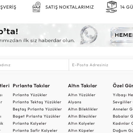
IŞVERİŞ
SATIŞ NOKTALARIMIZ
14 G
leri
Pırlanta Takılar
Altın Takılar
Özel Gü
sı
Pırlanta Yüzükler
Altın Yüzükler
Yılbaşı H
ar
Pırlanta Tektaş Yüzükler
Alyans
Sevgilile
Beştaş Pırlanta Yüzükler
Altın Bileklikler
Anneler G
ı
Baget Pırlanta Yüzükler
Altın Bilezikler
Babalar G
ik
Pırlanta Kolyeler
Altın Kolyeler
Kadınlar 
t
Pırlanta Safir Kolyeler
Altın Küpeler
Doğum Gü