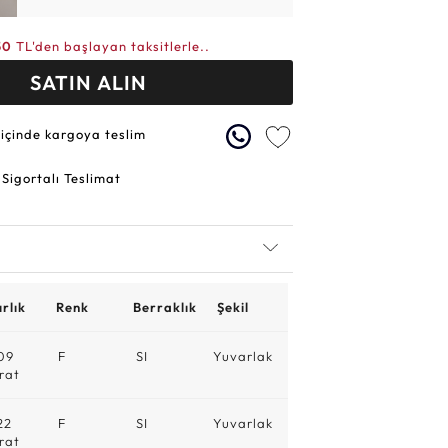
50
TL'den başlayan taksitlerle..
SATIN ALIN
 içinde kargoya teslim
 Sigortalı Teslimat
rlık
Renk
Berraklık
Şekil
09
F
SI
Yuvarlak
rat
22
F
SI
Yuvarlak
rat