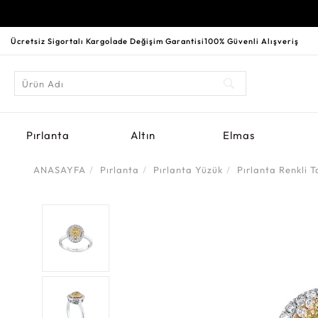
Ücretsiz Sigortalı Kargo
İade Değişim Garantisi
100% Güvenli Alışveriş
Pırlanta
Altın
Elmas
ANASAYFA
Pırlanta
Pırlanta Yüzük
Pırlanta Renkli T