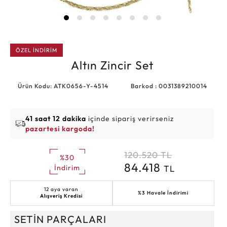
ÖZEL İNDİRİM
Altın Zincir Set
Ürün Kodu: ATK0656-Y-4514
Barkod : 0031389210014
41 saat 12 dakika
içinde sipariş verirseniz
pazartesi kargoda!
120.520
TL
%30
84.418
TL
İndirim
12 aya varan
%3 Havale İndirimi
Alışveriş Kredisi
SETİN PARÇALARI