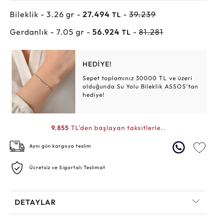
Bileklik - 3.26 gr -
27.494
-
39.239
TL
Gerdanlık - 7.05 gr -
56.924
-
81.281
TL
HEDİYE!
Sepet toplamınız 30000 TL ve üzeri
olduğunda Su Yolu Bileklik ASSOS'tan
hediye!
9.855
TL'den başlayan taksitlerle..
Aynı gün kargoya teslim
Ücretsiz ve Sigortalı Teslimat
DETAYLAR