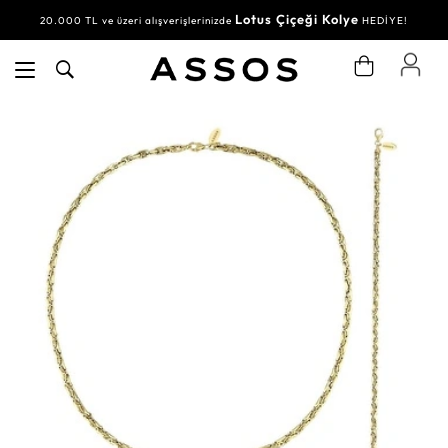
Lotus Çiçeği Kolye
20.000 TL ve üzeri alışverişlerinizde
HEDİYE!