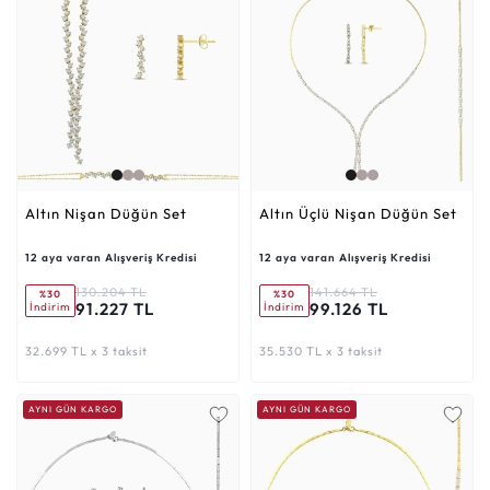
Altın Nişan Düğün Set
Altın Üçlü Nişan Düğün Set
12 aya varan Alışveriş Kredisi
12 aya varan Alışveriş Kredisi
130.204 TL
141.664 TL
%30
%30
91.227 TL
99.126 TL
İndirim
İndirim
32.699 TL x 3 taksit
35.530 TL x 3 taksit
AYNI GÜN KARGO
AYNI GÜN KARGO