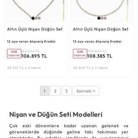
Altın Üçlü Nişan Düğün Set
Altın Üçlü Nişan Düğün Set
12 aya varan Alışveriş Kredisi
12 aya varan Alışveriş Kredisi
152.736 TL
154.807 TL
%30
%30
106.895 TL
108.385 TL
İndirim
İndirim
38.315 TL x 3 taksit
38.849 TL x 3 taksit
1
2
3
Sonraki >
Nişan ve Düğün Seti Modelleri
Çok eski dönemlere kadar uzanan gelenek ve
göreneklerde düğünde geline takı takılması yer