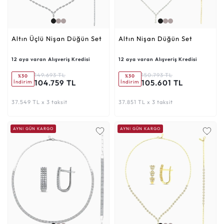
Altın Üçlü Nişan Düğün Set
Altın Nişan Düğün Set
12 aya varan Alışveriş Kredisi
12 aya varan Alışveriş Kredisi
149.693 TL
150.793 TL
%30
%30
104.759 TL
105.601 TL
İndirim
İndirim
37.549 TL x 3 taksit
37.851 TL x 3 taksit
AYNI GÜN KARGO
AYNI GÜN KARGO