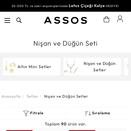
Lotus Çiçeği Kolye
Su Yolu Bileklik
20.000 TL ve üzeri alışverişlerinizde
30.000 TL ve üzeri alışverişlerinizde
HEDİYE!
HEDİYE!
Nişan ve Düğün Seti
Nişan ve Düğün
Altın Mini Setler
Setler
Anasayfa
Setler
Nişan ve Düğün Setler
Fitrele
Sıralama
Toplam
90
ürün var.