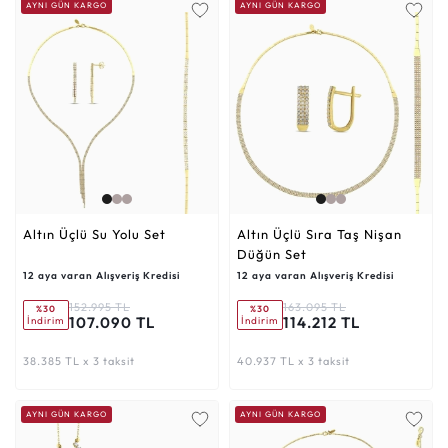
AYNI GÜN KARGO
AYNI GÜN KARGO
Altın Üçlü Su Yolu Set
Altın Üçlü Sıra Taş Nişan
Düğün Set
12 aya varan Alışveriş Kredisi
12 aya varan Alışveriş Kredisi
152.995 TL
163.095 TL
%30
%30
107.090 TL
114.212 TL
İndirim
İndirim
38.385 TL x 3 taksit
40.937 TL x 3 taksit
AYNI GÜN KARGO
AYNI GÜN KARGO