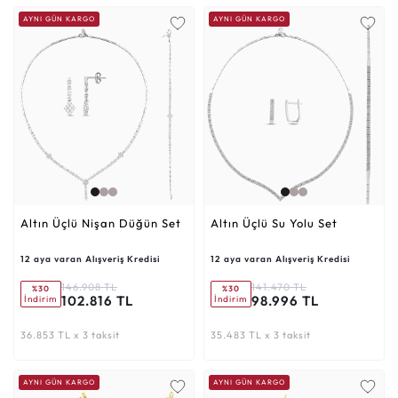
AYNI GÜN KARGO
AYNI GÜN KARGO
Altın Üçlü Nişan Düğün Set
Altın Üçlü Su Yolu Set
12 aya varan Alışveriş Kredisi
12 aya varan Alışveriş Kredisi
146.908 TL
141.470 TL
%30
%30
102.816 TL
98.996 TL
İndirim
İndirim
36.853 TL x 3 taksit
35.483 TL x 3 taksit
AYNI GÜN KARGO
AYNI GÜN KARGO