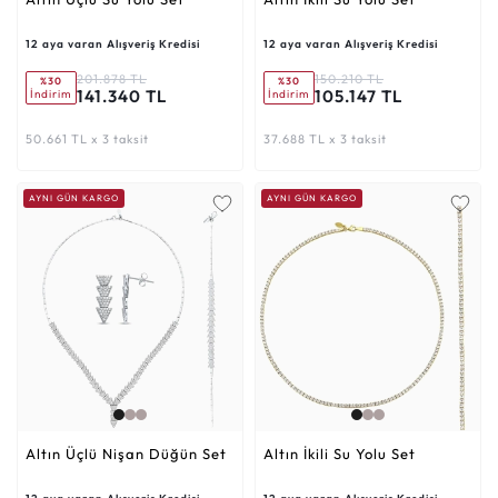
12 aya varan Alışveriş Kredisi
12 aya varan Alışveriş Kredisi
201.878 TL
150.210 TL
%30
%30
141.340 TL
105.147 TL
İndirim
İndirim
50.661 TL x 3 taksit
37.688 TL x 3 taksit
AYNI GÜN KARGO
AYNI GÜN KARGO
Altın Üçlü Nişan Düğün Set
Altın İkili Su Yolu Set