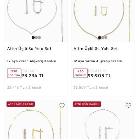
Altın Üçlü Su Yolu Set
Altın Üçlü Su Yolu Set
12 aya varan Alışveriş Kredisi
12 aya varan Alışveriş Kredisi
133.182 TL
142.635 TL
%30
%30
93.234 TL
99.903 TL
İndirim
İndirim
33.418 TL x 3 taksit
35.809 TL x 3 taksit
AYNI GÜN KARGO
AYNI GÜN KARGO