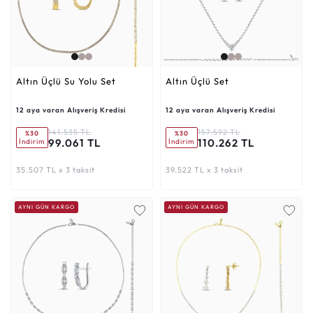
Altın Üçlü Su Yolu Set
Altın Üçlü Set
12 aya varan Alışveriş Kredisi
12 aya varan Alışveriş Kredisi
141.535 TL
157.592 TL
%30
%30
99.061 TL
110.262 TL
İndirim
İndirim
35.507 TL x 3 taksit
39.522 TL x 3 taksit
AYNI GÜN KARGO
AYNI GÜN KARGO