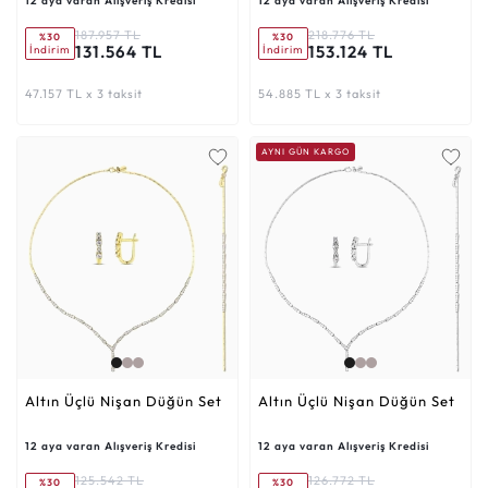
12 aya varan Alışveriş Kredisi
12 aya varan Alışveriş Kredisi
187.957 TL
218.776 TL
%30
%30
131.564 TL
153.124 TL
İndirim
İndirim
47.157 TL x 3 taksit
54.885 TL x 3 taksit
AYNI GÜN KARGO
Altın Üçlü Nişan Düğün Set
Altın Üçlü Nişan Düğün Set
12 aya varan Alışveriş Kredisi
12 aya varan Alışveriş Kredisi
125.542 TL
126.772 TL
%30
%30