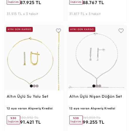
87.925 TL
88.767 TL
İndirim
İndirim
31.515 TL x 3 taksit
31.817 TL x 3 taksit
AYNI GÜN KARGO
AYNI GÜN KARGO
Altın Üçlü Su Yolu Set
Altın Üçlü Nişan Düğün Set
12 aya varan Alışveriş Kredisi
12 aya varan Alışveriş Kredisi
130.592 TL
141.858 TL
%30
%30
91.421 TL
99.255 TL
İndirim
İndirim