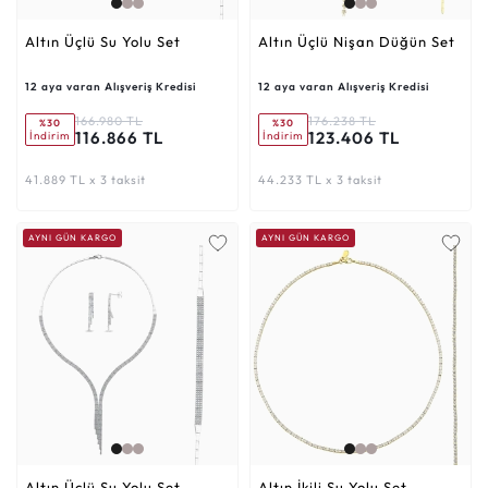
Altın Üçlü Su Yolu Set
Altın Üçlü Nişan Düğün Set
12 aya varan Alışveriş Kredisi
12 aya varan Alışveriş Kredisi
166.980 TL
176.238 TL
%30
%30
116.866 TL
123.406 TL
İndirim
İndirim
41.889 TL x 3 taksit
44.233 TL x 3 taksit
AYNI GÜN KARGO
AYNI GÜN KARGO
Altın Üçlü Su Yolu Set
Altın İkili Su Yolu Set