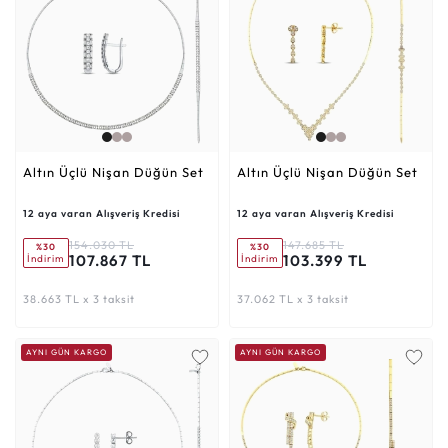
Altın Üçlü Nişan Düğün Set
Altın Üçlü Nişan Düğün Set
12 aya varan Alışveriş Kredisi
12 aya varan Alışveriş Kredisi
154.030 TL
147.685 TL
%30
%30
107.867 TL
103.399 TL
İndirim
İndirim
38.663 TL x 3 taksit
37.062 TL x 3 taksit
AYNI GÜN KARGO
AYNI GÜN KARGO