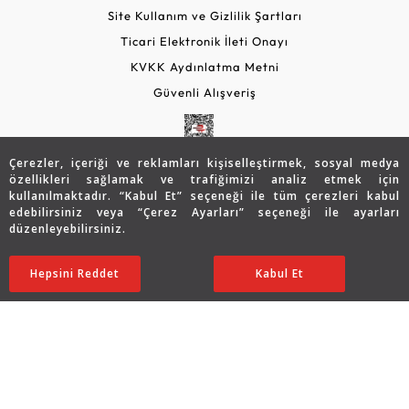
Site Kullanım ve Gizlilik Şartları
Ticari Elektronik İleti Onayı
KVKK Aydınlatma Metni
Güvenli Alışveriş
Çerezler, içeriği ve reklamları kişiselleştirmek, sosyal medya
özellikleri sağlamak ve trafiğimizi analiz etmek için
kullanılmaktadır. “Kabul Et” seçeneği ile tüm çerezleri kabul
edebilirsiniz veya “Çerez Ayarları” seçeneği ile ayarları
düzenleyebilirsiniz.
© 2026 Assos Diamond
Hepsini Reddet
Ayarları Düzenle
Kabul Et
Copyright © 2026 Assos Pırlanta - Bu sitenin tüm hakları
saklıdır.