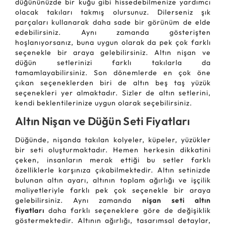
düğününüzde bir kuğu gibi hissedebilmenize yardımcı
olacak takıları takmış olursunuz. Dilerseniz şık
parçaları kullanarak daha sade bir görünüm de elde
edebilirsiniz. Aynı zamanda gösterişten
hoşlanıyorsanız, buna uygun olarak da pek çok farklı
seçenekle bir araya gelebilirsiniz. Altın nişan ve
düğün setlerinizi farklı takılarla da
tamamlayabilirsiniz. Son dönemlerde en çok öne
çıkan seçeneklerden biri de altın beş taş yüzük
seçenekleri yer almaktadır. Sizler de altın setlerini,
kendi beklentilerinize uygun olarak seçebilirsiniz.
Altın Nişan ve Düğün Seti Fiyatları
Düğünde, nişanda takılan kolyeler, küpeler, yüzükler
bir seti oluşturmaktadır. Hemen herkesin dikkatini
çeken, insanların merak ettiği bu setler farklı
özelliklerle karşınıza çıkabilmektedir. Altın setinizde
bulunan altın ayarı, altının toplam ağırlığı ve işçilik
maliyetleriyle farklı pek çok seçenekle bir araya
gelebilirsiniz. Aynı zamanda
nişan seti altın
fiyatları
daha farklı seçeneklere göre de değişiklik
göstermektedir. Altının ağırlığı, tasarımsal detaylar,