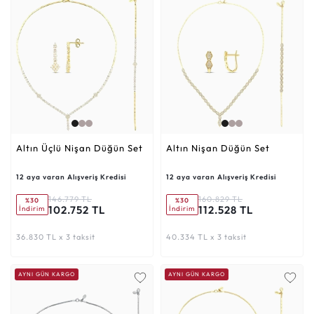
Altın Üçlü Nişan Düğün Set
Altın Nişan Düğün Set
12 aya varan Alışveriş Kredisi
12 aya varan Alışveriş Kredisi
146.779 TL
160.829 TL
%30
%30
102.752 TL
112.528 TL
İndirim
İndirim
36.830 TL x 3 taksit
40.334 TL x 3 taksit
AYNI GÜN KARGO
AYNI GÜN KARGO