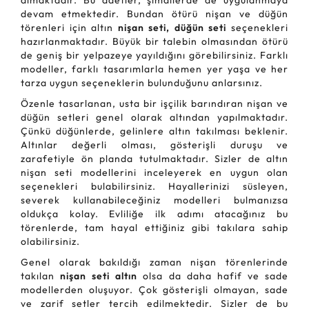
almaktadır. Bu adetler, şimdilerde de uygulanmaya
devam etmektedir. Bundan ötürü nişan ve düğün
törenleri için altın
nişan seti, düğün seti
seçenekleri
hazırlanmaktadır. Büyük bir talebin olmasından ötürü
de geniş bir yelpazeye yayıldığını görebilirsiniz. Farklı
modeller, farklı tasarımlarla hemen yer yaşa ve her
tarza uygun seçeneklerin bulunduğunu anlarsınız.
Özenle tasarlanan, usta bir işçilik barındıran nişan ve
düğün setleri genel olarak altından yapılmaktadır.
Çünkü düğünlerde, gelinlere altın takılması beklenir.
Altınlar değerli olması, gösterişli duruşu ve
zarafetiyle ön planda tutulmaktadır. Sizler de altın
nişan seti modellerini inceleyerek en uygun olan
seçenekleri bulabilirsiniz. Hayallerinizi süsleyen,
severek kullanabileceğiniz modelleri bulmanızsa
oldukça kolay. Evliliğe ilk adımı atacağınız bu
törenlerde, tam hayal ettiğiniz gibi takılara sahip
olabilirsiniz.
Genel olarak bakıldığı zaman nişan törenlerinde
takılan
nişan seti altın
olsa da daha hafif ve sade
modellerden oluşuyor. Çok gösterişli olmayan, sade
ve zarif setler tercih edilmektedir. Sizler de bu