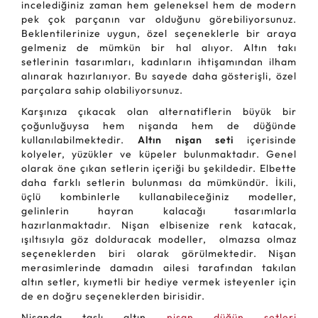
incelediğiniz zaman hem geleneksel hem de modern
pek çok parçanın var olduğunu görebiliyorsunuz.
Beklentilerinize uygun, özel seçeneklerle bir araya
gelmeniz de mümkün bir hal alıyor. Altın takı
setlerinin tasarımları, kadınların ihtişamından ilham
alınarak hazırlanıyor. Bu sayede daha gösterişli, özel
parçalara sahip olabiliyorsunuz.
Karşınıza çıkacak olan alternatiflerin büyük bir
çoğunluğuysa hem nişanda hem de düğünde
kullanılabilmektedir.
Altın nişan seti
içerisinde
kolyeler, yüzükler ve küpeler bulunmaktadır. Genel
olarak öne çıkan setlerin içeriği bu şekildedir. Elbette
daha farklı setlerin bulunması da mümkündür. İkili,
üçlü kombinlerle kullanabileceğiniz modeller,
gelinlerin hayran kalacağı tasarımlarla
hazırlanmaktadır. Nişan elbisenize renk katacak,
ışıltısıyla göz dolduracak modeller, olmazsa olmaz
seçeneklerden biri olarak görülmektedir. Nişan
merasimlerinde damadın ailesi tarafından takılan
altın setler, kıymetli bir hediye vermek isteyenler için
de en doğru seçeneklerden birisidir.
Nişanda taşlı altın
nişan düğün setleri