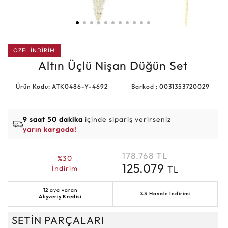
ÖZEL İNDİRİM
Altın Üçlü Nişan Düğün Set
Ürün Kodu: ATK0486-Y-4692
Barkod : 0031353720029
9 saat 50 dakika
içinde sipariş verirseniz
yarın kargoda!
178.768
TL
%30
125.079
TL
İndirim
12 aya varan
%3 Havale İndirimi
Alışveriş Kredisi
SETİN PARÇALARI