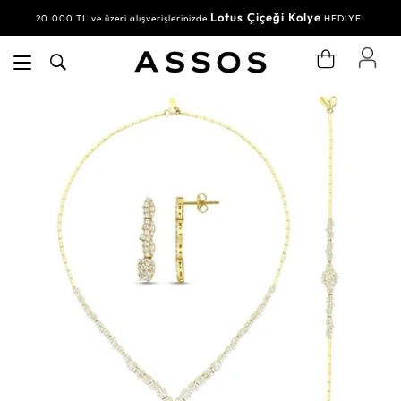
Lotus Çiçeği Kolye
20.000 TL ve üzeri alışverişlerinizde
HEDİYE!