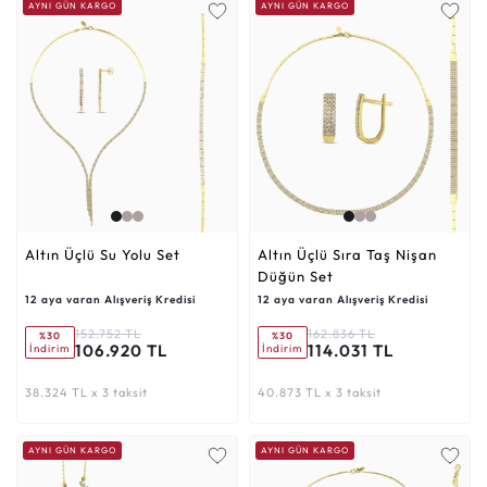
AYNI GÜN KARGO
AYNI GÜN KARGO
Altın Üçlü Su Yolu Set
Altın Üçlü Sıra Taş Nişan
Düğün Set
12 aya varan Alışveriş Kredisi
12 aya varan Alışveriş Kredisi
152.752 TL
162.836 TL
%30
%30
106.920 TL
114.031 TL
İndirim
İndirim
38.324 TL x 3 taksit
40.873 TL x 3 taksit
AYNI GÜN KARGO
AYNI GÜN KARGO