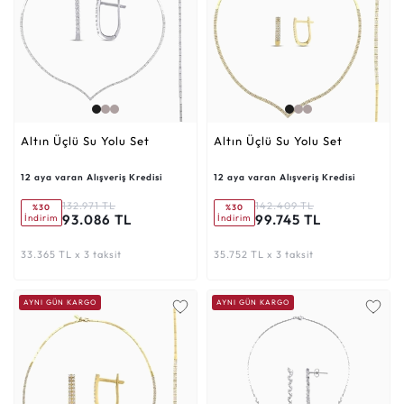
Altın Üçlü Su Yolu Set
Altın Üçlü Su Yolu Set
12 aya varan Alışveriş Kredisi
12 aya varan Alışveriş Kredisi
132.971 TL
142.409 TL
%30
%30
93.086 TL
99.745 TL
İndirim
İndirim
33.365 TL x 3 taksit
35.752 TL x 3 taksit
AYNI GÜN KARGO
AYNI GÜN KARGO