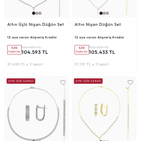
Altın Üçlü Nişan Düğün Set
Altın Nişan Düğün Set
12 aya varan Alışveriş Kredisi
12 aya varan Alışveriş Kredisi
149.455 TL
150.554 TL
%30
%30
104.593 TL
105.433 TL
İndirim
İndirim
37.490 TL x 3 taksit
37.791 TL x 3 taksit
AYNI GÜN KARGO
AYNI GÜN KARGO