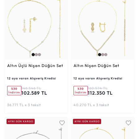
Altın Üçlü Nişan Düğün Set
Altın Nişan Düğün Set
12 aya varan Alışveriş Kredisi
12 aya varan Alışveriş Kredisi
146.546 TL
160.574 TL
%30
%30
102.589 TL
112.350 TL
İndirim
İndirim
36.771 TL x 3 taksit
40.270 TL x 3 taksit
AYNI GÜN KARGO
AYNI GÜN KARGO