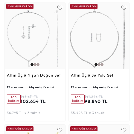
AYNI GÜN KARGO
AYNI GÜN KARGO
Altın Üçlü Nişan Düğün Set
Altın Üçlü Su Yolu Set
12 aya varan Alışveriş Kredisi
12 aya varan Alışveriş Kredisi
146.611 TL
141.246 TL
%30
%30
102.654 TL
98.840 TL
İndirim
İndirim
36.795 TL x 3 taksit
35.428 TL x 3 taksit
AYNI GÜN KARGO
AYNI GÜN KARGO