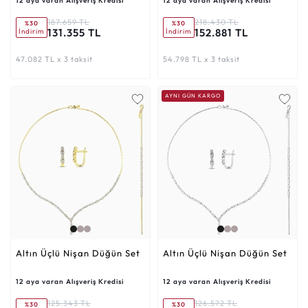
12 aya varan Alışveriş Kredisi
12 aya varan Alışveriş Kredisi
187.659 TL
218.430 TL
%30
%30
131.355 TL
152.881 TL
İndirim
İndirim
47.082 TL x 3 taksit
54.798 TL x 3 taksit
AYNI GÜN KARGO
Altın Üçlü Nişan Düğün Set
Altın Üçlü Nişan Düğün Set
12 aya varan Alışveriş Kredisi
12 aya varan Alışveriş Kredisi
125.343 TL
126.572 TL
%30
%30