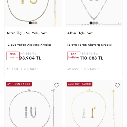
Altın Üçlü Su Yolu Set
Altın Üçlü Set
12 aya varan Alışveriş Kredisi
12 aya varan Alışveriş Kredisi
141.310 TL
157.342 TL
%30
%30
98.904 TL
110.088 TL
İndirim
İndirim
35.450 TL x 3 taksit
39.459 TL x 3 taksit
AYNI GÜN KARGO
AYNI GÜN KARGO