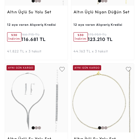
Altın Üçlü Su Yolu Set
Altın Üçlü Nişan Düğün Set
12 aya varan Alışveriş Kredisi
12 aya varan Alışveriş Kredisi
166.715 TL
175.959 TL
%30
%30
116.681 TL
123.210 TL
İndirim
İndirim
41.822 TL x 3 taksit
44.163 TL x 3 taksit
AYNI GÜN KARGO
AYNI GÜN KARGO
Altın Üçlü Su Yolu Set
Altın İkili Su Yolu Set