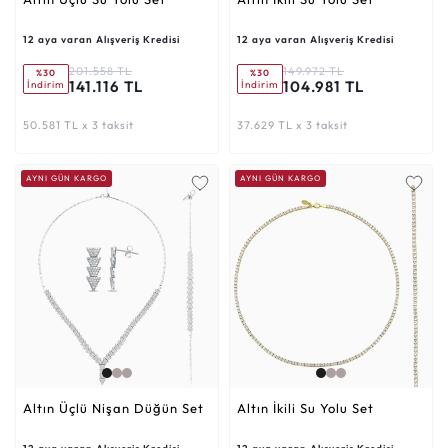
12 aya varan Alışveriş Kredisi
12 aya varan Alışveriş Kredisi
201.558 TL
149.972 TL
%30
%30
141.116 TL
104.981 TL
İndirim
İndirim
50.581 TL x 3 taksit
37.629 TL x 3 taksit
AYNI GÜN KARGO
AYNI GÜN KARGO
Altın Üçlü Nişan Düğün Set
Altın İkili Su Yolu Set