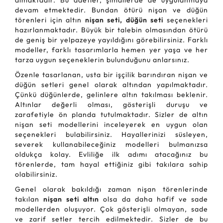
almaktadır. Bu adetler, şimdilerde de uygulanmaya
devam etmektedir. Bundan ötürü nişan ve düğün
törenleri için altın
nişan seti, düğün seti
seçenekleri
hazırlanmaktadır. Büyük bir talebin olmasından ötürü
de geniş bir yelpazeye yayıldığını görebilirsiniz. Farklı
modeller, farklı tasarımlarla hemen yer yaşa ve her
tarza uygun seçeneklerin bulunduğunu anlarsınız.
Özenle tasarlanan, usta bir işçilik barındıran nişan ve
düğün setleri genel olarak altından yapılmaktadır.
Çünkü düğünlerde, gelinlere altın takılması beklenir.
Altınlar değerli olması, gösterişli duruşu ve
zarafetiyle ön planda tutulmaktadır. Sizler de altın
nişan seti modellerini inceleyerek en uygun olan
seçenekleri bulabilirsiniz. Hayallerinizi süsleyen,
severek kullanabileceğiniz modelleri bulmanızsa
oldukça kolay. Evliliğe ilk adımı atacağınız bu
törenlerde, tam hayal ettiğiniz gibi takılara sahip
olabilirsiniz.
Genel olarak bakıldığı zaman nişan törenlerinde
takılan
nişan seti altın
olsa da daha hafif ve sade
modellerden oluşuyor. Çok gösterişli olmayan, sade
ve zarif setler tercih edilmektedir. Sizler de bu