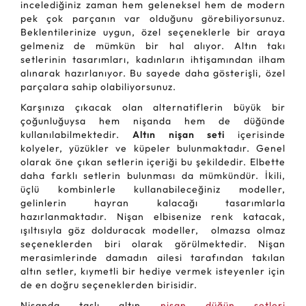
incelediğiniz zaman hem geleneksel hem de modern
pek çok parçanın var olduğunu görebiliyorsunuz.
Beklentilerinize uygun, özel seçeneklerle bir araya
gelmeniz de mümkün bir hal alıyor. Altın takı
setlerinin tasarımları, kadınların ihtişamından ilham
alınarak hazırlanıyor. Bu sayede daha gösterişli, özel
parçalara sahip olabiliyorsunuz.
Karşınıza çıkacak olan alternatiflerin büyük bir
çoğunluğuysa hem nişanda hem de düğünde
kullanılabilmektedir.
Altın nişan seti
içerisinde
kolyeler, yüzükler ve küpeler bulunmaktadır. Genel
olarak öne çıkan setlerin içeriği bu şekildedir. Elbette
daha farklı setlerin bulunması da mümkündür. İkili,
üçlü kombinlerle kullanabileceğiniz modeller,
gelinlerin hayran kalacağı tasarımlarla
hazırlanmaktadır. Nişan elbisenize renk katacak,
ışıltısıyla göz dolduracak modeller, olmazsa olmaz
seçeneklerden biri olarak görülmektedir. Nişan
merasimlerinde damadın ailesi tarafından takılan
altın setler, kıymetli bir hediye vermek isteyenler için
de en doğru seçeneklerden birisidir.
Nişanda taşlı altın
nişan düğün setleri