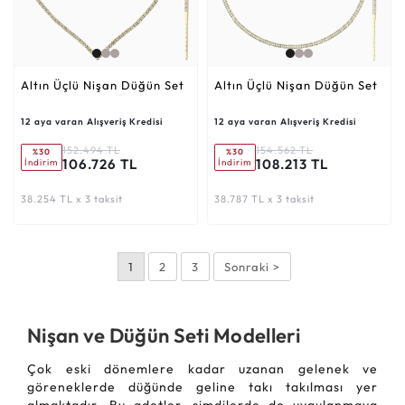
Altın Üçlü Nişan Düğün Set
Altın Üçlü Nişan Düğün Set
12 aya varan Alışveriş Kredisi
12 aya varan Alışveriş Kredisi
152.494 TL
154.562 TL
%30
%30
106.726 TL
108.213 TL
İndirim
İndirim
38.254 TL x 3 taksit
38.787 TL x 3 taksit
1
2
3
Sonraki >
Nişan ve Düğün Seti Modelleri
Çok eski dönemlere kadar uzanan gelenek ve
göreneklerde düğünde geline takı takılması yer