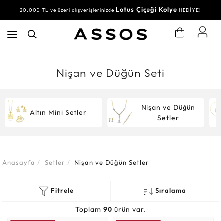
Lotus Çiçeği Kolye
Su Yolu Bileklik
20.000 TL ve üzeri alışverişlerinizde
30.000 TL ve üzeri alışverişlerinizde
HEDİYE!
HEDİYE!
Nişan ve Düğün Seti
Nişan ve Düğün
Altın Mini Setler
Setler
Anasayfa
Setler
Nişan ve Düğün Setler
Fitrele
Sıralama
Toplam
90
ürün var.