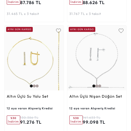
87.786 TL
88.626 TL
İndirim
İndirim
31.465 TL x 3 taksit
31.767 TL x 3 taksit
AYNI GÜN KARGO
AYNI GÜN KARGO
Altın Üçlü Su Yolu Set
Altın Üçlü Nişan Düğün Set
12 aya varan Alışveriş Kredisi
12 aya varan Alışveriş Kredisi
130.386 TL
141.633 TL
%30
%30
91.276 TL
99.098 TL
İndirim
İndirim