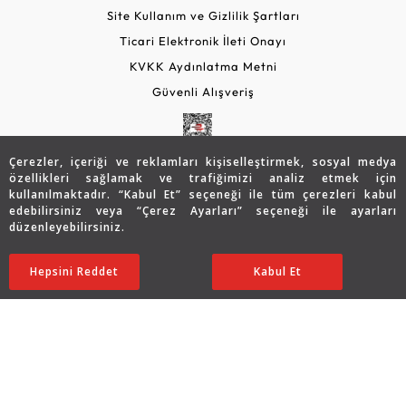
Site Kullanım ve Gizlilik Şartları
Ticari Elektronik İleti Onayı
KVKK Aydınlatma Metni
Güvenli Alışveriş
Çerezler, içeriği ve reklamları kişiselleştirmek, sosyal medya
özellikleri sağlamak ve trafiğimizi analiz etmek için
kullanılmaktadır. “Kabul Et” seçeneği ile tüm çerezleri kabul
edebilirsiniz veya “Çerez Ayarları” seçeneği ile ayarları
düzenleyebilirsiniz.
© 2026 Assos Diamond
Hepsini Reddet
Ayarları Düzenle
Kabul Et
Copyright © 2026 Assos Pırlanta - Bu sitenin tüm hakları
saklıdır.