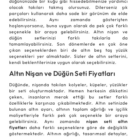
düğününüzde bir kuğu gibi hissedebilmenize yardımcı
olacak takıları takmış olursunuz. Dilerseniz şık
parçaları kullanarak daha sade bir görünüm de elde
edebilirsiniz. Aynı zamanda gösterişten
hoşlanıyorsanız, buna uygun olarak da pek çok farklı
seçenekle bir araya gelebilirsiniz. Altın nişan ve
düğün setlerinizi farklı takılarla da
tamamlayabilirsiniz. Son dönemlerde en çok öne
çıkan seçeneklerden biri de altın beş taş yüzük
seçenekleri yer almaktadır. Sizler de altın setlerini,
kendi beklentilerinize uygun olarak seçebilirsiniz.
Altın Nişan ve Düğün Seti Fiyatları
Düğünde, nişanda takılan kolyeler, küpeler, yüzükler
bir seti oluşturmaktadır. Hemen herkesin dikkatini
çeken, insanların merak ettiği bu setler farklı
özelliklerle karşınıza çıkabilmektedir. Altın setinizde
bulunan altın ayarı, altının toplam ağırlığı ve işçilik
maliyetleriyle farklı pek çok seçenekle bir araya
gelebilirsiniz. Aynı zamanda
nişan seti altın
fiyatları
daha farklı seçeneklere göre de değişiklik
göstermektedir. Altının ağırlığı, tasarımsal detaylar,