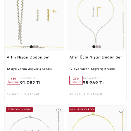
Altın Nişan Düğün Set
Altın Üçlü Nişan Düğün Set
12 aya varan Alışveriş Kredisi
12 aya varan Alışveriş Kredisi
129.998 TL
141.440 TL
%30
%30
91.082 TL
98.969 TL
İndirim
İndirim
32.647 TL x 3 taksit
35.474 TL x 3 taksit
AYNI GÜN KARGO
AYNI GÜN KARGO