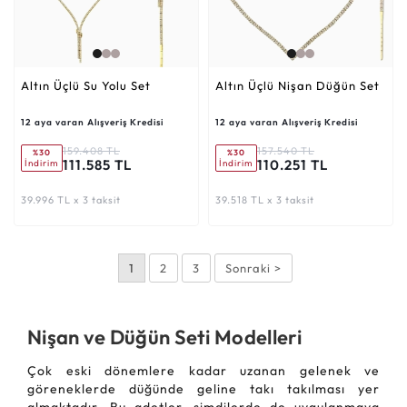
Altın Üçlü Su Yolu Set
Altın Üçlü Nişan Düğün Set
12 aya varan Alışveriş Kredisi
12 aya varan Alışveriş Kredisi
159.408 TL
157.540 TL
%30
%30
111.585 TL
110.251 TL
İndirim
İndirim
39.996 TL x 3 taksit
39.518 TL x 3 taksit
1
2
3
Sonraki >
Nişan ve Düğün Seti Modelleri
Çok eski dönemlere kadar uzanan gelenek ve
göreneklerde düğünde geline takı takılması yer