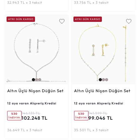
32.943 TL x 3 taksit
33.756 TL x 3 taksit
AYNI GÜN KARGO
AYNI GÜN KARGO
Altın Üçlü Nişan Düğün Set
Altın Üçlü Nişan Düğün Set
12 aya varan Alışveriş Kredisi
12 aya varan Alışveriş Kredisi
146.135 TL
141.599 TL
%30
%30
102.248 TL
99.046 TL
İndirim
İndirim
36.649 TL x 3 taksit
35.501 TL x 3 taksit