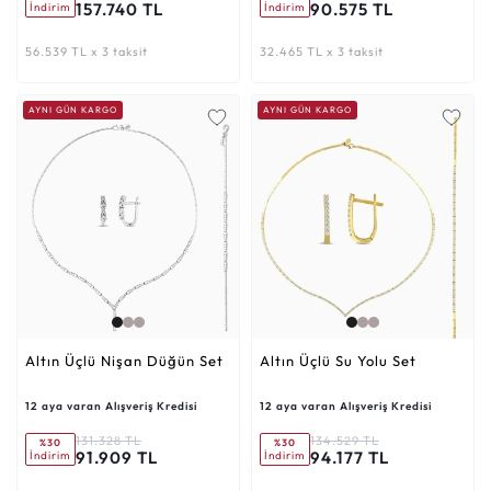
157.740 TL
90.575 TL
İndirim
İndirim
56.539 TL x 3 taksit
32.465 TL x 3 taksit
AYNI GÜN KARGO
AYNI GÜN KARGO
Altın Üçlü Nişan Düğün Set
Altın Üçlü Su Yolu Set
12 aya varan Alışveriş Kredisi
12 aya varan Alışveriş Kredisi
131.328 TL
134.529 TL
%30
%30
91.909 TL
94.177 TL
İndirim
İndirim