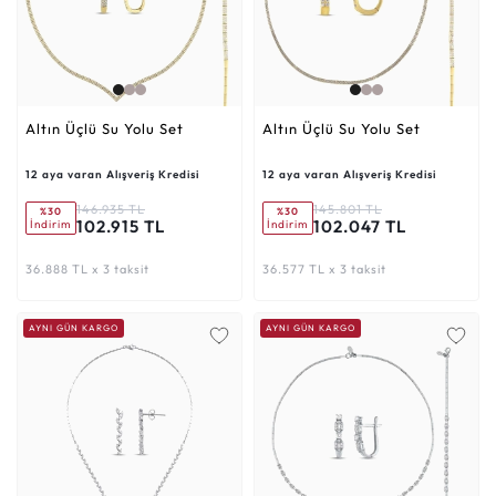
Altın Üçlü Su Yolu Set
Altın Üçlü Su Yolu Set
12 aya varan Alışveriş Kredisi
12 aya varan Alışveriş Kredisi
146.935 TL
145.801 TL
%30
%30
102.915 TL
102.047 TL
İndirim
İndirim
36.888 TL x 3 taksit
36.577 TL x 3 taksit
AYNI GÜN KARGO
AYNI GÜN KARGO