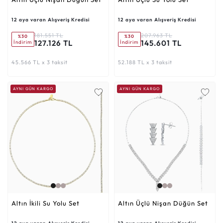
12 aya varan Alışveriş Kredisi
12 aya varan Alışveriş Kredisi
181.551 TL
207.963 TL
%30
%30
127.126 TL
145.601 TL
İndirim
İndirim
45.566 TL x 3 taksit
52.188 TL x 3 taksit
AYNI GÜN KARGO
AYNI GÜN KARGO
Altın İkili Su Yolu Set
Altın Üçlü Nişan Düğün Set