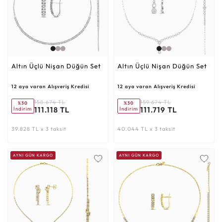
Altın Üçlü Nişan Düğün Set
Altın Üçlü Nişan Düğün Set
12 aya varan Alışveriş Kredisi
12 aya varan Alışveriş Kredisi
158.674 TL
159.674 TL
%30
%30
111.118 TL
111.719 TL
İndirim
İndirim
39.828 TL x 3 taksit
40.044 TL x 3 taksit
AYNI GÜN KARGO
AYNI GÜN KARGO