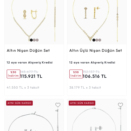
Altın Nişan Düğün Set
Altın Üçlü Nişan Düğün Set
12 aya varan Alışveriş Kredisi
12 aya varan Alışveriş Kredisi
165.677 TL
152.137 TL
%30
%30
115.921 TL
106.516 TL
İndirim
İndirim
41.550 TL x 3 taksit
38.179 TL x 3 taksit
AYNI GÜN KARGO
AYNI GÜN KARGO