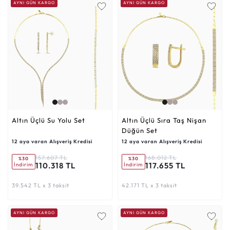
AYNI GÜN KARGO
AYNI GÜN KARGO
Altın Üçlü Su Yolu Set
Altın Üçlü Sıra Taş Nişan
Düğün Set
12 aya varan Alışveriş Kredisi
12 aya varan Alışveriş Kredisi
157.607 TL
168.012 TL
%30
%30
110.318 TL
117.655 TL
İndirim
İndirim
39.542 TL x 3 taksit
42.171 TL x 3 taksit
AYNI GÜN KARGO
AYNI GÜN KARGO