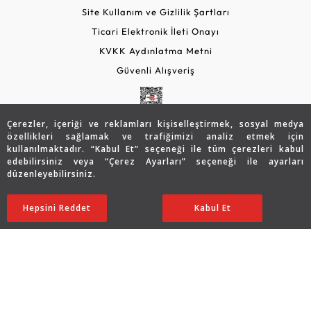
Site Kullanım ve Gizlilik Şartları
Ticari Elektronik İleti Onayı
KVKK Aydınlatma Metni
Güvenli Alışveriş
Çerezler, içeriği ve reklamları kişiselleştirmek, sosyal medya
özellikleri sağlamak ve trafiğimizi analiz etmek için
kullanılmaktadır. “Kabul Et” seçeneği ile tüm çerezleri kabul
edebilirsiniz veya “Çerez Ayarları” seçeneği ile ayarları
düzenleyebilirsiniz.
© 2026 Assos Diamond
Hepsini Reddet
Ayarları Düzenle
Kabul Et
Copyright © 2026 Assos Pırlanta - Bu sitenin tüm hakları
saklıdır.