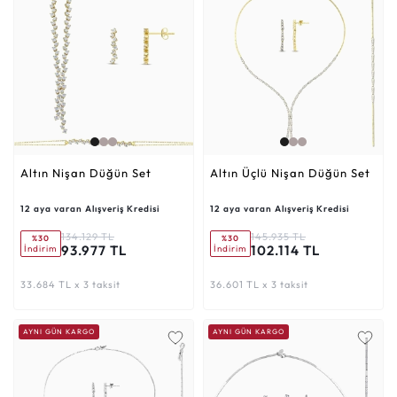
Altın Nişan Düğün Set
Altın Üçlü Nişan Düğün Set
12 aya varan Alışveriş Kredisi
12 aya varan Alışveriş Kredisi
134.129 TL
145.935 TL
%30
%30
93.977 TL
102.114 TL
İndirim
İndirim
33.684 TL x 3 taksit
36.601 TL x 3 taksit
AYNI GÜN KARGO
AYNI GÜN KARGO