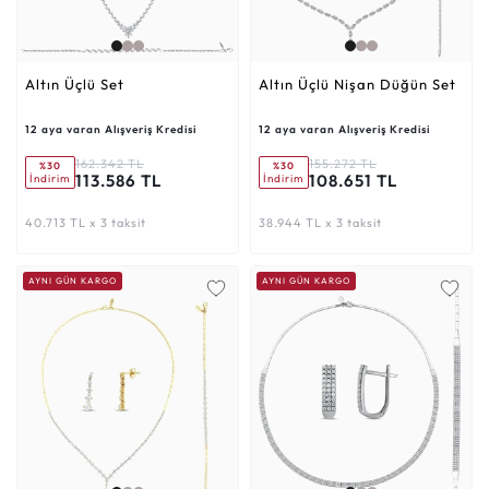
Altın Üçlü Set
Altın Üçlü Nişan Düğün Set
12 aya varan Alışveriş Kredisi
12 aya varan Alışveriş Kredisi
162.342 TL
155.272 TL
%30
%30
113.586 TL
108.651 TL
İndirim
İndirim
40.713 TL x 3 taksit
38.944 TL x 3 taksit
AYNI GÜN KARGO
AYNI GÜN KARGO