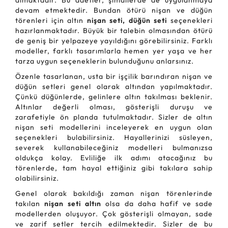
almaktadır. Bu adetler, şimdilerde de uygulanmaya
devam etmektedir. Bundan ötürü nişan ve düğün
törenleri için altın
nişan seti, düğün seti
seçenekleri
hazırlanmaktadır. Büyük bir talebin olmasından ötürü
de geniş bir yelpazeye yayıldığını görebilirsiniz. Farklı
modeller, farklı tasarımlarla hemen yer yaşa ve her
tarza uygun seçeneklerin bulunduğunu anlarsınız.
Özenle tasarlanan, usta bir işçilik barındıran nişan ve
düğün setleri genel olarak altından yapılmaktadır.
Çünkü düğünlerde, gelinlere altın takılması beklenir.
Altınlar değerli olması, gösterişli duruşu ve
zarafetiyle ön planda tutulmaktadır. Sizler de altın
nişan seti modellerini inceleyerek en uygun olan
seçenekleri bulabilirsiniz. Hayallerinizi süsleyen,
severek kullanabileceğiniz modelleri bulmanızsa
oldukça kolay. Evliliğe ilk adımı atacağınız bu
törenlerde, tam hayal ettiğiniz gibi takılara sahip
olabilirsiniz.
Genel olarak bakıldığı zaman nişan törenlerinde
takılan
nişan seti altın
olsa da daha hafif ve sade
modellerden oluşuyor. Çok gösterişli olmayan, sade
ve zarif setler tercih edilmektedir. Sizler de bu