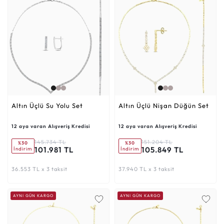
Altın Üçlü Su Yolu Set
Altın Üçlü Nişan Düğün Set
12 aya varan Alışveriş Kredisi
12 aya varan Alışveriş Kredisi
145.734 TL
151.204 TL
%30
%30
101.981 TL
105.849 TL
İndirim
İndirim
36.553 TL x 3 taksit
37.940 TL x 3 taksit
AYNI GÜN KARGO
AYNI GÜN KARGO