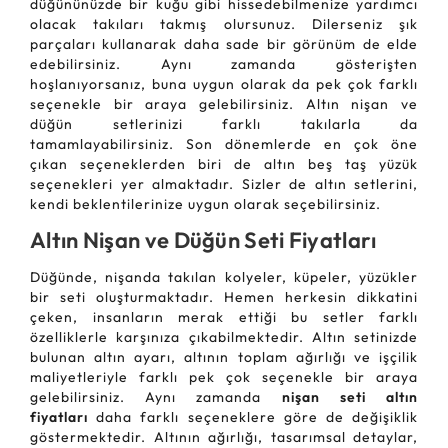
düğününüzde bir kuğu gibi hissedebilmenize yardımcı
olacak takıları takmış olursunuz. Dilerseniz şık
parçaları kullanarak daha sade bir görünüm de elde
edebilirsiniz. Aynı zamanda gösterişten
hoşlanıyorsanız, buna uygun olarak da pek çok farklı
seçenekle bir araya gelebilirsiniz. Altın nişan ve
düğün setlerinizi farklı takılarla da
tamamlayabilirsiniz. Son dönemlerde en çok öne
çıkan seçeneklerden biri de altın beş taş yüzük
seçenekleri yer almaktadır. Sizler de altın setlerini,
kendi beklentilerinize uygun olarak seçebilirsiniz.
Altın Nişan ve Düğün Seti Fiyatları
Düğünde, nişanda takılan kolyeler, küpeler, yüzükler
bir seti oluşturmaktadır. Hemen herkesin dikkatini
çeken, insanların merak ettiği bu setler farklı
özelliklerle karşınıza çıkabilmektedir. Altın setinizde
bulunan altın ayarı, altının toplam ağırlığı ve işçilik
maliyetleriyle farklı pek çok seçenekle bir araya
gelebilirsiniz. Aynı zamanda
nişan seti altın
fiyatları
daha farklı seçeneklere göre de değişiklik
göstermektedir. Altının ağırlığı, tasarımsal detaylar,