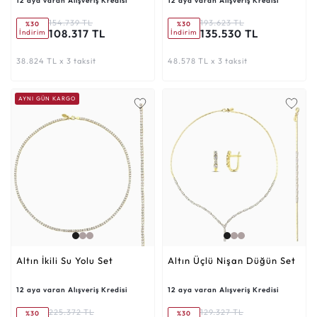
12 aya varan Alışveriş Kredisi
12 aya varan Alışveriş Kredisi
154.739 TL
193.623 TL
%30
%30
108.317 TL
135.530 TL
İndirim
İndirim
38.824 TL x 3 taksit
48.578 TL x 3 taksit
AYNI GÜN KARGO
Altın İkili Su Yolu Set
Altın Üçlü Nişan Düğün Set
12 aya varan Alışveriş Kredisi
12 aya varan Alışveriş Kredisi
225.372 TL
129.327 TL
%30
%30