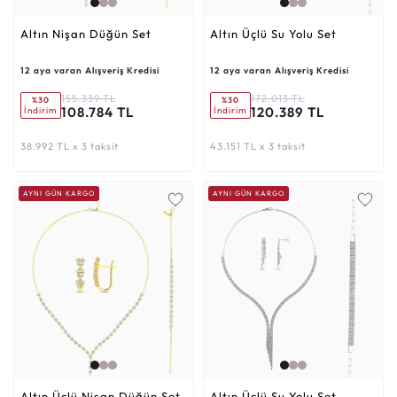
Altın Nişan Düğün Set
Altın Üçlü Su Yolu Set
12 aya varan Alışveriş Kredisi
12 aya varan Alışveriş Kredisi
155.339 TL
172.013 TL
%30
%30
108.784 TL
120.389 TL
İndirim
İndirim
38.992 TL x 3 taksit
43.151 TL x 3 taksit
AYNI GÜN KARGO
AYNI GÜN KARGO
Altın Üçlü Nişan Düğün Set
Altın Üçlü Su Yolu Set