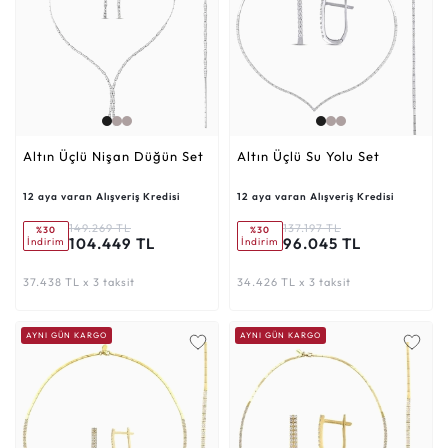
Altın Üçlü Nişan Düğün Set
Altın Üçlü Su Yolu Set
12 aya varan Alışveriş Kredisi
12 aya varan Alışveriş Kredisi
149.269 TL
137.197 TL
%30
%30
104.449 TL
96.045 TL
İndirim
İndirim
37.438 TL x 3 taksit
34.426 TL x 3 taksit
AYNI GÜN KARGO
AYNI GÜN KARGO