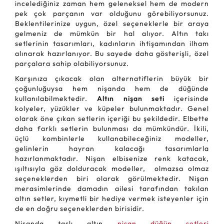
incelediğiniz zaman hem geleneksel hem de modern
pek çok parçanın var olduğunu görebiliyorsunuz.
Beklentilerinize uygun, özel seçeneklerle bir araya
gelmeniz de mümkün bir hal alıyor. Altın takı
setlerinin tasarımları, kadınların ihtişamından ilham
alınarak hazırlanıyor. Bu sayede daha gösterişli, özel
parçalara sahip olabiliyorsunuz.
Karşınıza çıkacak olan alternatiflerin büyük bir
çoğunluğuysa hem nişanda hem de düğünde
kullanılabilmektedir.
Altın nişan seti
içerisinde
kolyeler, yüzükler ve küpeler bulunmaktadır. Genel
olarak öne çıkan setlerin içeriği bu şekildedir. Elbette
daha farklı setlerin bulunması da mümkündür. İkili,
üçlü kombinlerle kullanabileceğiniz modeller,
gelinlerin hayran kalacağı tasarımlarla
hazırlanmaktadır. Nişan elbisenize renk katacak,
ışıltısıyla göz dolduracak modeller, olmazsa olmaz
seçeneklerden biri olarak görülmektedir. Nişan
merasimlerinde damadın ailesi tarafından takılan
altın setler, kıymetli bir hediye vermek isteyenler için
de en doğru seçeneklerden birisidir.
Nişanda taşlı altın
nişan düğün setleri