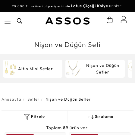
Lotus Çiçeği Kolye
Su Yolu Bileklik
20.000 TL ve üzeri alışverişlerinizde
30.000 TL ve üzeri alışverişlerinizde
HEDİYE!
HEDİYE!
Nişan ve Düğün Seti
Nişan ve Düğün
Altın Mini Setler
Setler
Anasayfa
Setler
Nişan ve Düğün Setler
Fitrele
Sıralama
Toplam
89
ürün var.