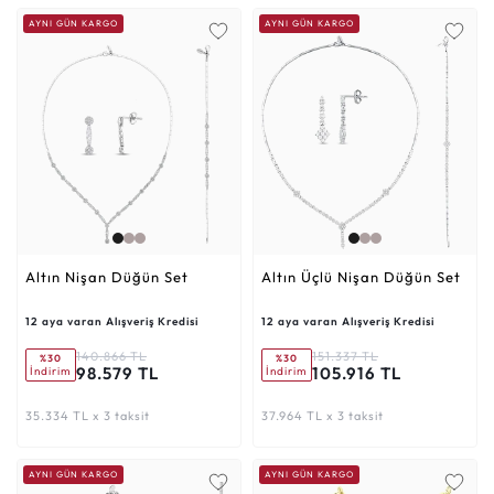
AYNI GÜN KARGO
AYNI GÜN KARGO
Altın Nişan Düğün Set
Altın Üçlü Nişan Düğün Set
12 aya varan Alışveriş Kredisi
12 aya varan Alışveriş Kredisi
140.866 TL
151.337 TL
%30
%30
98.579 TL
105.916 TL
İndirim
İndirim
35.334 TL x 3 taksit
37.964 TL x 3 taksit
AYNI GÜN KARGO
AYNI GÜN KARGO