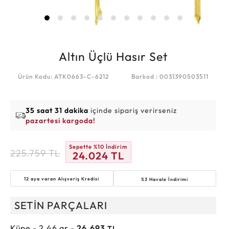
Altın Üçlü Hasır Set
Ürün Kodu: ATK0663-C-6212
Barkod : 0031390503511
35 saat 31 dakika
içinde sipariş verirseniz
pazartesi kargoda!
Sepette %10 İndirim
225.759
TL
24.024
TL
12 aya varan
Alışveriş Kredisi
%3 Havale İndirimi
SETİN PARÇALARI
Küpe - 2.46 gr -
26.693
TL