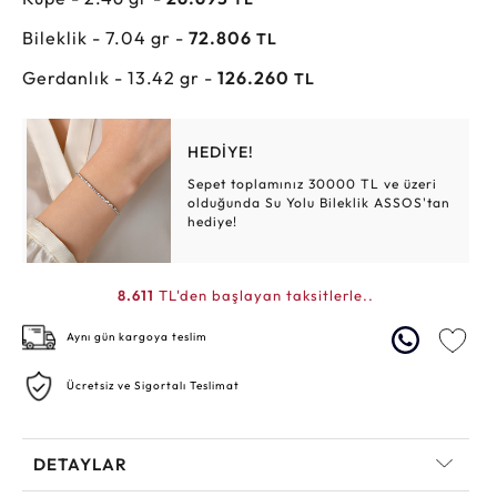
Bileklik - 7.04 gr -
72.806
TL
Gerdanlık - 13.42 gr -
126.260
TL
HEDİYE!
Sepet toplamınız 30000 TL ve üzeri
olduğunda Su Yolu Bileklik ASSOS'tan
hediye!
8.611
TL'den başlayan taksitlerle..
Aynı gün kargoya teslim
Ücretsiz ve Sigortalı Teslimat
DETAYLAR