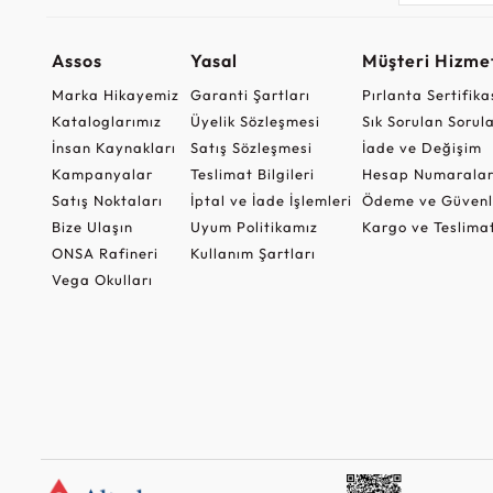
Assos
Yasal
Müşteri Hizmet
Marka Hikayemiz
Garanti Şartları
Pırlanta Sertifika
Kataloglarımız
Üyelik Sözleşmesi
Sık Sorulan Sorul
İnsan Kaynakları
Satış Sözleşmesi
İade ve Değişim
Kampanyalar
Teslimat Bilgileri
Hesap Numaralar
Satış Noktaları
İptal ve İade İşlemleri
Ödeme ve Güvenl
Bize Ulaşın
Uyum Politikamız
Kargo ve Teslima
ONSA Rafineri
Kullanım Şartları
Vega Okulları