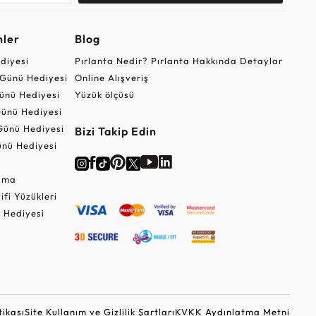
nler
Blog
ediyesi
Pırlanta Nedir? Pırlanta Hakkında Detaylar
r Günü Hediyesi
Online Alışveriş
ünü Hediyesi
Yüzük ölçüsü
ünü Hediyesi
Günü Hediyesi
Bizi Takip Edin
nü Hediyesi
Cuma
lifi Yüzükleri
 Hediyesi
tikası
Site Kullanım ve Gizlilik Şartları
KVKK Aydınlatma Metni