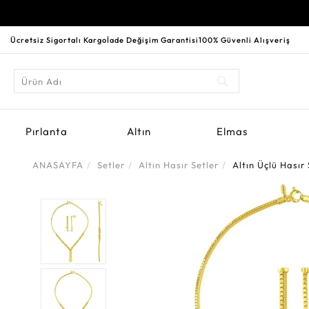
Ücretsiz Sigortalı Kargo
İade Değişim Garantisi
100% Güvenli Alışveriş
Pırlanta
Altın
Elmas
ANASAYFA
Setler
Altın Hasır Setler
Altın Üçlü Hasır