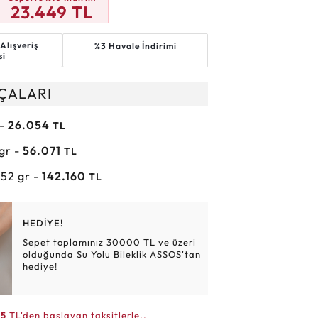
23.449
TL
Altın Hasır Setler
Elmas Bilezikler
Altın Tesbihler
Violet
Burç
Alışveriş
%3 Havale İndirimi
si
RÇALARI
 -
26.054
TL
 gr -
56.071
TL
.52 gr -
142.160
TL
HEDİYE!
Sepet toplamınız 30000 TL ve üzeri
olduğunda Su Yolu Bileklik ASSOS'tan
hediye!
05
TL'den başlayan taksitlerle..