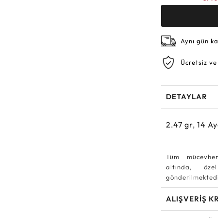
Aynı gün k
Ücretsiz ve
DETAYLAR
2.47
gr,
14
Ay
Tüm mücevher
altında, özel
gönderilmektedi
ALIŞVERİŞ K