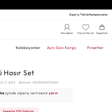
Sipariş Takibi
Kampanyalar
Hesabım
Favorilerim
Sepetim
r
Koleksiyonlar
Aynı Gün Kargo
Fırsatlar
ü Hasır Set
62-C-6212
Barkod : 0031390470043
ika
içinde sipariş verirseniz
yarın
Sepette %10 İndirim