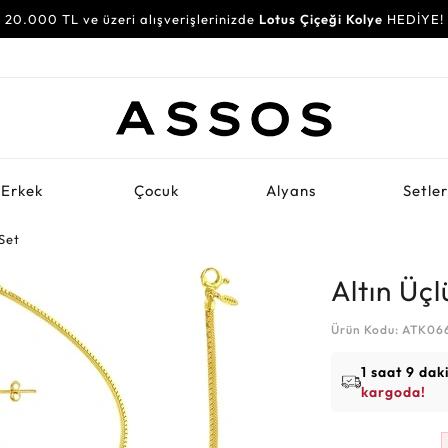
20.000 TL ve üzeri alışverişlerinizde
Lotus Çiçeği Kolye
HEDİYE!
Erkek
Çocuk
Alyans
Setle
 Set
Altın Üçl
Ürün Kodu: ATK06
1 saat 9 dak
kargoda!