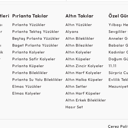
leri
Pırlanta Takılar
Altın Takılar
Özel Gü
sı
Pırlanta Yüzükler
Altın Yüzükler
Yılbaşı H
ar
Pırlanta Tektaş Yüzükler
Alyans
Sevgilile
Beştaş Pırlanta Yüzükler
Altın Bileklikler
Anneler G
ı
Baget Pırlanta Yüzükler
Altın Bilezikler
Babalar G
ik
Pırlanta Kolyeler
Altın Kolyeler
Kadınlar 
t
Pırlanta Safir Kolyeler
Altın Küpeler
Doğum Gü
Pırlanta Küpeler
Altın Zincir Kolyeler
11.11
Pırlanta Bileklikler
Altın Harf Kolyeler
Sürpriz 
Pırlanta Su Yolu Bileklikler
Altın Halka Küpeler
Evlilik Tek
Elmas Yüzükler
Altın Setler
Mezuniyet
Elmas Kolyeler
Altın Harf Küpeler
Altın Erkek Bileklikler
Hasır Set
Çerez Poli