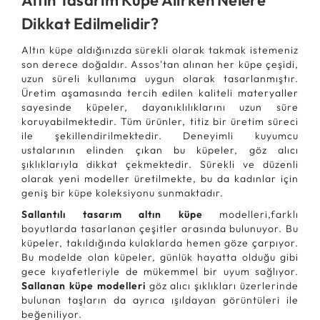
Altın Tasarım Küpe Alırken Nelere
Dikkat Edilmelidir?
Altın küpe aldığınızda sürekli olarak takmak istemeniz
son derece doğaldır. Assos'tan alınan her küpe çeşidi,
uzun süreli kullanıma uygun olarak tasarlanmıştır.
Üretim aşamasında tercih edilen kaliteli materyaller
sayesinde küpeler, dayanıklılıklarını uzun süre
koruyabilmektedir. Tüm ürünler, titiz bir üretim süreci
ile şekillendirilmektedir. Deneyimli kuyumcu
ustalarının elinden çıkan bu küpeler, göz alıcı
şıklıklarıyla dikkat çekmektedir. Sürekli ve düzenli
olarak yeni modeller üretilmekte, bu da kadınlar için
geniş bir küpe koleksiyonu sunmaktadır.
Sallantılı tasarım altın küpe
modelleri,farklı
boyutlarda tasarlanan çeşitler arasında bulunuyor. Bu
küpeler, takıldığında kulaklarda hemen göze çarpıyor.
Bu modelde olan küpeler, günlük hayatta olduğu gibi
gece kıyafetleriyle de mükemmel bir uyum sağlıyor.
Sallanan küpe modelleri
göz alıcı şıklıkları üzerlerinde
bulunan taşların da ayrıca ışıldayan görüntüleri ile
beğeniliyor.