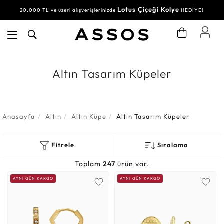
Lotus Çiçeği Kolye
Su Yolu Bileklik
20.000 TL ve üzeri alışverişlerinizde
30.000 TL ve üzeri alışverişlerinizde
HEDİYE!
HEDİYE!
Altın Tasarım Küpeler
Anasayfa
Altın
Altın Küpe
Altın Tasarım Küpeler
Fitrele
Sıralama
Toplam
247
ürün var.
AYNI GÜN KARGO
AYNI GÜN KARGO