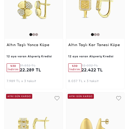
Altın Taşlı Yonca Küpe
Altın Taşlı Kar Tanesi Küpe
12 aya varan Alışveriş Kredisi
12 aya varan Alışveriş Kredisi
31.832 TL
32.032 TL
%30
%30
22.289 TL
22.422 TL
İndirim
İndirim
7.989 TL x 3 taksit
8.037 TL x 3 taksit
AYNI GÜN KARGO
AYNI GÜN KARGO