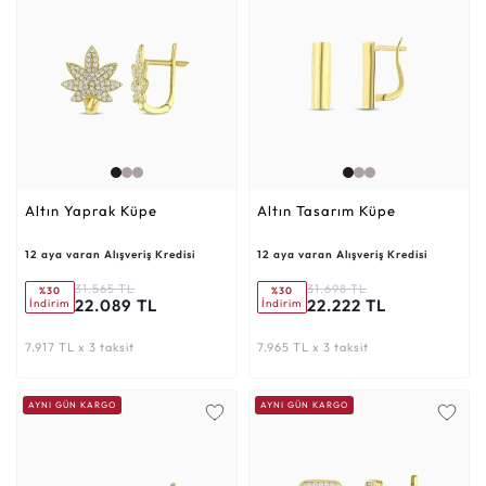
Altın Yaprak Küpe
Altın Tasarım Küpe
12 aya varan Alışveriş Kredisi
12 aya varan Alışveriş Kredisi
31.565 TL
31.698 TL
%30
%30
22.089 TL
22.222 TL
İndirim
İndirim
7.917 TL x 3 taksit
7.965 TL x 3 taksit
AYNI GÜN KARGO
AYNI GÜN KARGO