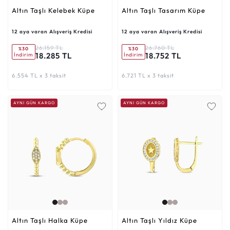
Altın Taşlı Kelebek Küpe
Altın Taşlı Tasarım Küpe
12 aya varan Alışveriş Kredisi
12 aya varan Alışveriş Kredisi
26.159 TL
26.760 TL
%30
%30
18.285 TL
18.752 TL
İndirim
İndirim
6.554 TL x 3 taksit
6.721 TL x 3 taksit
AYNI GÜN KARGO
AYNI GÜN KARGO
Altın Taşlı Halka Küpe
Altın Taşlı Yıldız Küpe