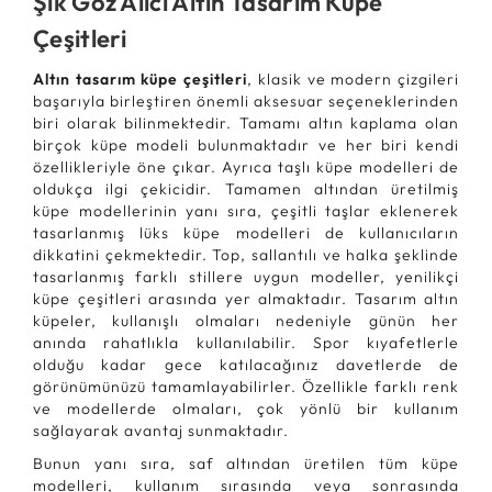
Şık Göz Alıcı Altın Tasarım Küpe
Çeşitleri
Altın tasarım küpe çeşitleri
, klasik ve modern çizgileri
başarıyla birleştiren önemli aksesuar seçeneklerinden
biri olarak bilinmektedir. Tamamı altın kaplama olan
birçok küpe modeli bulunmaktadır ve her biri kendi
özellikleriyle öne çıkar. Ayrıca taşlı küpe modelleri de
oldukça ilgi çekicidir. Tamamen altından üretilmiş
küpe modellerinin yanı sıra, çeşitli taşlar eklenerek
tasarlanmış lüks küpe modelleri de kullanıcıların
dikkatini çekmektedir. Top, sallantılı ve halka şeklinde
tasarlanmış farklı stillere uygun modeller, yenilikçi
küpe çeşitleri arasında yer almaktadır. Tasarım altın
küpeler, kullanışlı olmaları nedeniyle günün her
anında rahatlıkla kullanılabilir. Spor kıyafetlerle
olduğu kadar gece katılacağınız davetlerde de
görünümünüzü tamamlayabilirler. Özellikle farklı renk
ve modellerde olmaları, çok yönlü bir kullanım
sağlayarak avantaj sunmaktadır.
Bunun yanı sıra, saf altından üretilen tüm küpe
modelleri, kullanım sırasında veya sonrasında