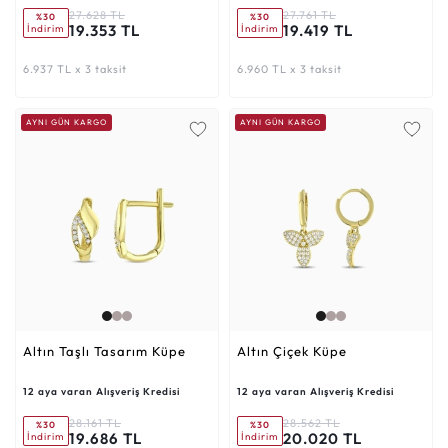
27.628 TL
27.761 TL
%30
%30
19.353 TL
19.419 TL
İndirim
İndirim
6.937 TL x 3 taksit
6.960 TL x 3 taksit
AYNI GÜN KARGO
AYNI GÜN KARGO
Altın Taşlı Tasarım Küpe
Altın Çiçek Küpe
12 aya varan Alışveriş Kredisi
12 aya varan Alışveriş Kredisi
28.161 TL
28.562 TL
%30
%30
19.686 TL
20.020 TL
İndirim
İndirim