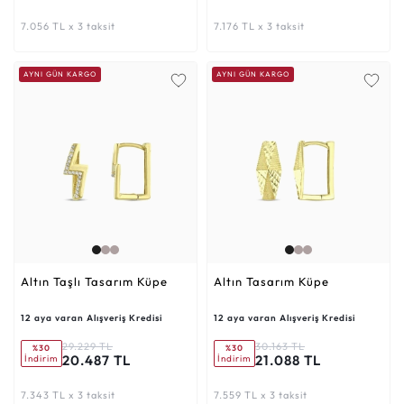
7.056 TL x 3 taksit
7.176 TL x 3 taksit
AYNI GÜN KARGO
AYNI GÜN KARGO
Altın Taşlı Tasarım Küpe
Altın Tasarım Küpe
12 aya varan Alışveriş Kredisi
12 aya varan Alışveriş Kredisi
29.229 TL
30.163 TL
%30
%30
20.487 TL
21.088 TL
İndirim
İndirim
7.343 TL x 3 taksit
7.559 TL x 3 taksit