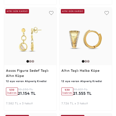
AYNI GÜN KARGO
AYNI GÜN KARGO
Assos Figura Sedef Taşlı
Altın Taşlı Halka Küpe
Altın Küpe
12 aya varan Alışveriş Kredisi
12 aya varan Alışveriş Kredisi
30.230 TL
30.831 TL
%30
%30
21.154 TL
21.555 TL
İndirim
İndirim
7.582 TL x 3 taksit
7.726 TL x 3 taksit