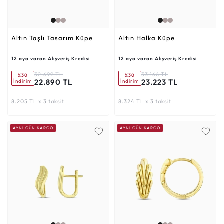
Altın Taşlı Tasarım Küpe
Altın Halka Küpe
12 aya varan Alışveriş Kredisi
12 aya varan Alışveriş Kredisi
32.699 TL
33.166 TL
%30
%30
22.890 TL
23.223 TL
İndirim
İndirim
8.205 TL x 3 taksit
8.324 TL x 3 taksit
AYNI GÜN KARGO
AYNI GÜN KARGO