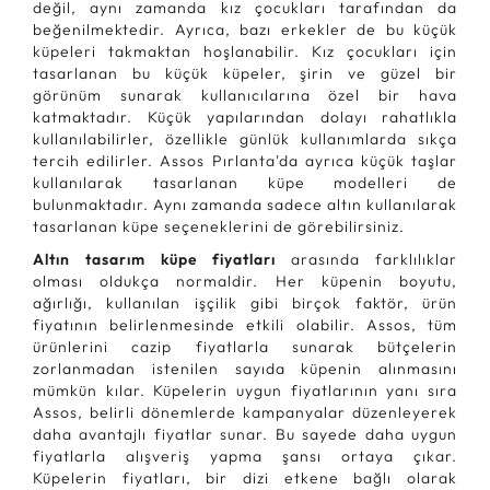
değil, aynı zamanda kız çocukları tarafından da
beğenilmektedir. Ayrıca, bazı erkekler de bu küçük
küpeleri takmaktan hoşlanabilir. Kız çocukları için
tasarlanan bu küçük küpeler, şirin ve güzel bir
görünüm sunarak kullanıcılarına özel bir hava
katmaktadır. Küçük yapılarından dolayı rahatlıkla
kullanılabilirler, özellikle günlük kullanımlarda sıkça
tercih edilirler. Assos Pırlanta'da ayrıca küçük taşlar
kullanılarak tasarlanan küpe modelleri de
bulunmaktadır. Aynı zamanda sadece altın kullanılarak
tasarlanan küpe seçeneklerini de görebilirsiniz.
Altın tasarım küpe fiyatları
arasında farklılıklar
olması oldukça normaldir. Her küpenin boyutu,
ağırlığı, kullanılan işçilik gibi birçok faktör, ürün
fiyatının belirlenmesinde etkili olabilir. Assos, tüm
ürünlerini cazip fiyatlarla sunarak bütçelerin
zorlanmadan istenilen sayıda küpenin alınmasını
mümkün kılar. Küpelerin uygun fiyatlarının yanı sıra
Assos, belirli dönemlerde kampanyalar düzenleyerek
daha avantajlı fiyatlar sunar. Bu sayede daha uygun
fiyatlarla alışveriş yapma şansı ortaya çıkar.
Küpelerin fiyatları, bir dizi etkene bağlı olarak