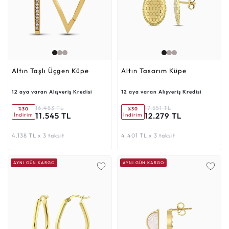
Altın Taşlı Üçgen Küpe
Altın Tasarım Küpe
12 aya varan Alışveriş Kredisi
12 aya varan Alışveriş Kredisi
16.483 TL
17.551 TL
%30
%30
11.545 TL
12.279 TL
İndirim
İndirim
4.138 TL x 3 taksit
4.401 TL x 3 taksit
AYNI GÜN KARGO
AYNI GÜN KARGO