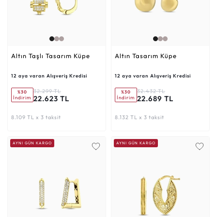
Altın Taşlı Tasarım Küpe
Altın Tasarım Küpe
12 aya varan Alışveriş Kredisi
12 aya varan Alışveriş Kredisi
32.299 TL
32.432 TL
%30
%30
22.623 TL
22.689 TL
İndirim
İndirim
8.109 TL x 3 taksit
8.132 TL x 3 taksit
AYNI GÜN KARGO
AYNI GÜN KARGO