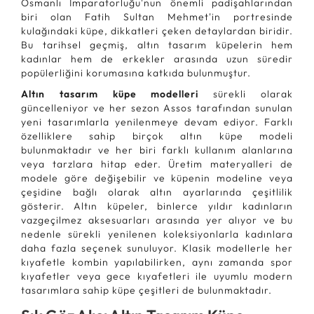
Osmanlı İmparatorluğu'nun önemli padişahlarından
biri olan Fatih Sultan Mehmet'in portresinde
kulağındaki küpe, dikkatleri çeken detaylardan biridir.
Bu tarihsel geçmiş, altın tasarım küpelerin hem
kadınlar hem de erkekler arasında uzun süredir
popülerliğini korumasına katkıda bulunmuştur.
Altın tasarım küpe modelleri
sürekli olarak
güncelleniyor ve her sezon Assos tarafından sunulan
yeni tasarımlarla yenilenmeye devam ediyor. Farklı
özelliklere sahip birçok altın küpe modeli
bulunmaktadır ve her biri farklı kullanım alanlarına
veya tarzlara hitap eder. Üretim materyalleri de
modele göre değişebilir ve küpenin modeline veya
çeşidine bağlı olarak altın ayarlarında çeşitlilik
gösterir. Altın küpeler, binlerce yıldır kadınların
vazgeçilmez aksesuarları arasında yer alıyor ve bu
nedenle sürekli yenilenen koleksiyonlarla kadınlara
daha fazla seçenek sunuluyor. Klasik modellerle her
kıyafetle kombin yapılabilirken, aynı zamanda spor
kıyafetler veya gece kıyafetleri ile uyumlu modern
tasarımlara sahip küpe çeşitleri de bulunmaktadır.