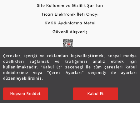
Site Kullanım ve Gizlilik Şartları
Ticari Elektronik İleti Onayı
KVKK Aydınlatma Metni
Güvenli Alışveriş
Çerezler, içeriği ve reklamları kişiselleştirmek, sosyal medya
özellikleri sağlamak ve trafiğimizi analiz etmek için
kullanılmaktadır. “Kabul Et” seçeneği ile tüm çerezleri kabul
edebilirsiniz veya “Çerez Ayarları” seçeneği ile ayarları
düzenleyebilirsiniz.
© 2026 Assos Diamond
Hepsini Reddet
Ayarları Düzenle
Kabul Et
Copyright © 2026 Assos Pırlanta - Bu sitenin tüm hakları
saklıdır.