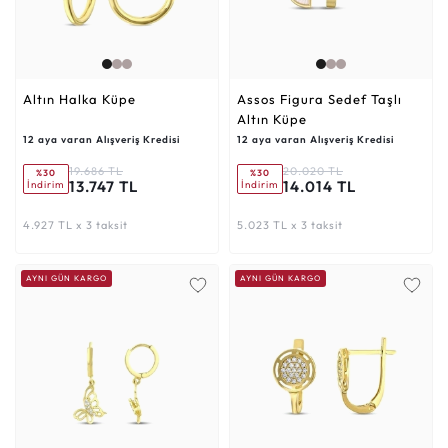
Altın Halka Küpe
Assos Figura Sedef Taşlı
Altın Küpe
12 aya varan Alışveriş Kredisi
12 aya varan Alışveriş Kredisi
19.686 TL
20.020 TL
%30
%30
13.747 TL
14.014 TL
İndirim
İndirim
4.927 TL x 3 taksit
5.023 TL x 3 taksit
AYNI GÜN KARGO
AYNI GÜN KARGO