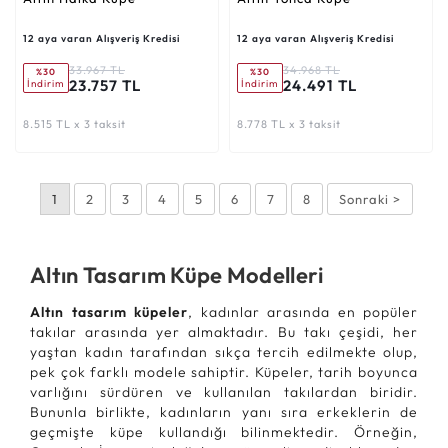
12 aya varan Alışveriş Kredisi
12 aya varan Alışveriş Kredisi
33.967 TL
34.968 TL
%30
%30
23.757 TL
24.491 TL
İndirim
İndirim
8.515 TL x 3 taksit
8.778 TL x 3 taksit
1
2
3
4
5
6
7
8
Sonraki >
Altın Tasarım Küpe Modelleri
Altın tasarım küpeler
, kadınlar arasında en popüler
takılar arasında yer almaktadır. Bu takı çeşidi, her
yaştan kadın tarafından sıkça tercih edilmekte olup,
pek çok farklı modele sahiptir. Küpeler, tarih boyunca
varlığını sürdüren ve kullanılan takılardan biridir.
Bununla birlikte, kadınların yanı sıra erkeklerin de
geçmişte küpe kullandığı bilinmektedir. Örneğin,