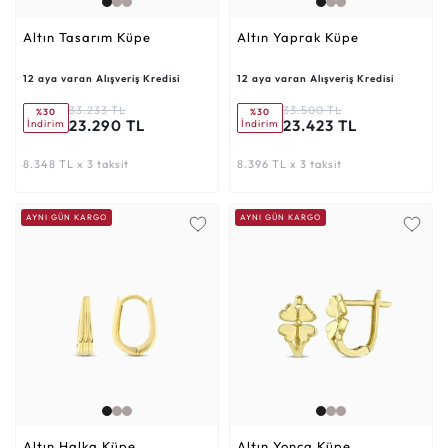
Altın Tasarım Küpe
Altın Yaprak Küpe
12 aya varan Alışveriş Kredisi
12 aya varan Alışveriş Kredisi
33.233 TL
33.500 TL
%30
%30
23.290 TL
23.423 TL
İndirim
İndirim
8.348 TL x 3 taksit
8.396 TL x 3 taksit
AYNI GÜN KARGO
AYNI GÜN KARGO
Altın Halka Küpe
Altın Yonca Küpe