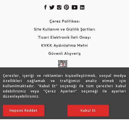
Çerez Politikası
Site Kullanım ve Gizlilik Şartları
Ticari Elektronik İleti Onayı
KVKK Aydınlatma Metni
Güvenli Alışveriş
Çerezler, içeriği ve reklamları kişiselleştirmek, sosyal medya
özellikleri sağlamak ve trafiğimizi analiz etmek için
kullanılmaktadır. “Kabul Et” seçeneği ile tüm çerezleri kabul
edebilirsiniz veya “Çerez Ayarları” seçeneği ile ayarları
düzenleyebilirsiniz.
© 2026 Assos Diamond
95.185
TL
SATIN ALIN
Hepsini Reddet
Ayarları Düzenle
Kabul Et
66.662
TL
Copyright © 2026 Assos Pırlanta - Bu sitenin tüm hakları
saklıdır.