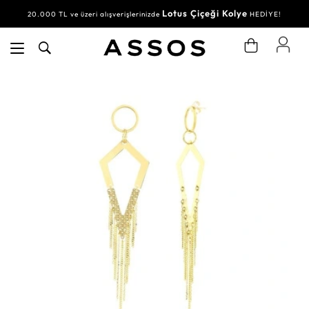
Lotus Çiçeği Kolye
20.000 TL ve üzeri alışverişlerinizde
HEDİYE!