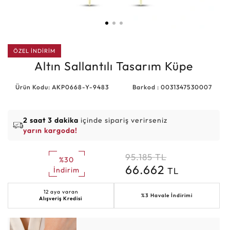
ÖZEL İNDİRİM
Altın Sallantılı Tasarım Küpe
Ürün Kodu: AKP0668-Y-9483
Barkod : 0031347530007
2 saat 3 dakika
içinde sipariş verirseniz
yarın kargoda!
95.185
TL
%30
66.662
TL
İndirim
12 aya varan
%3 Havale İndirimi
Alışveriş Kredisi