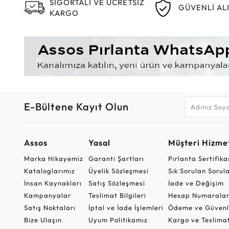
SİGORTALI VE ÜCRETSİZ
GÜVENLİ AL
KARGO
E-Bültene Kayıt Olun
Assos
Yasal
Müşteri Hizmet
Marka Hikayemiz
Garanti Şartları
Pırlanta Sertifika
Kataloglarımız
Üyelik Sözleşmesi
Sık Sorulan Sorul
İnsan Kaynakları
Satış Sözleşmesi
İade ve Değişim
Kampanyalar
Teslimat Bilgileri
Hesap Numaralar
Satış Noktaları
İptal ve İade İşlemleri
Ödeme ve Güvenl
Bize Ulaşın
Uyum Politikamız
Kargo ve Teslima