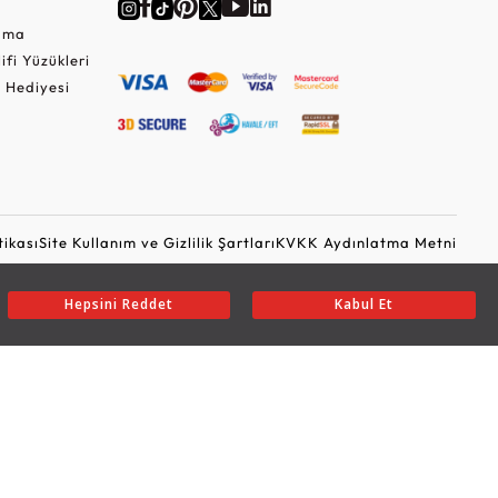
Cuma
lifi Yüzükleri
 Hediyesi
tikası
Site Kullanım ve Gizlilik Şartları
KVKK Aydınlatma Metni
Ticari Elektronik İleti Onayı
Güvenli Alışveriş
Hepsini Reddet
Kabul Et