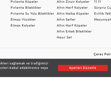
Pırlanta Küpeler
Altın Zincir Kolyeler
11.11
Pırlanta Bileklikler
Altın Harf Kolyeler
Sürpriz 
Pırlanta Su Yolu Bileklikler
Altın Halka Küpeler
Evlilik Tek
Elmas Yüzükler
Altın Setler
Mezuniyet
Elmas Kolyeler
Altın Harf Küpeler
Altın Erkek Bileklikler
Hasır Set
Çerez Poli
likleri sağlamak ve trafiğimizi
ezleri kabul edebilirsiniz veya
Ayarları Düzenle
Copyright © 2026 Assos Pırlanta - Bu sitenin tüm hakları saklıdır.