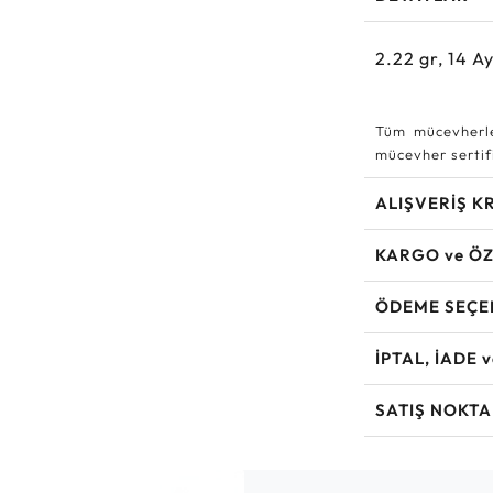
2.22
gr,
14
Ay
Tüm mücevherle
mücevher sertifi
ALIŞVERİŞ K
KARGO ve ÖZ
ÖDEME SEÇE
İPTAL, İADE 
SATIŞ NOKTA