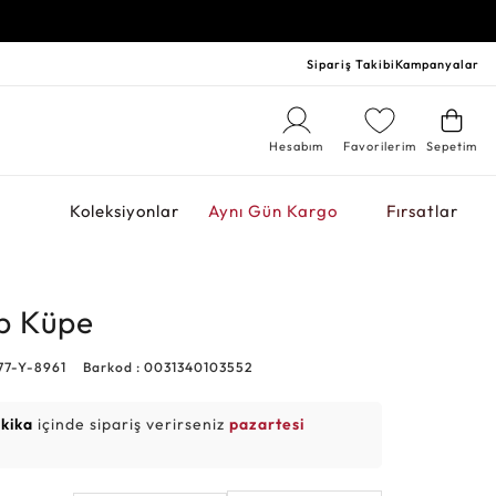
Sipariş Takibi
Kampanyalar
Hesabım
Favorilerim
Sepetim
r
Koleksiyonlar
Aynı Gün Kargo
Fırsatlar
lp Küpe
77-Y-8961
Barkod : 0031340103552
akika
içinde sipariş verirseniz
pazartesi