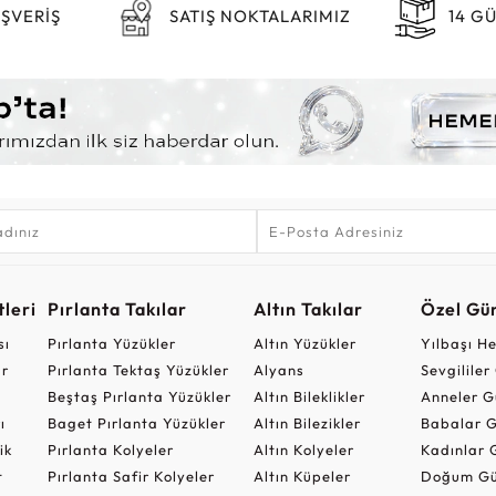
IŞVERİŞ
SATIŞ NOKTALARIMIZ
14 G
leri
Pırlanta Takılar
Altın Takılar
Özel Gü
sı
Pırlanta Yüzükler
Altın Yüzükler
Yılbaşı H
ar
Pırlanta Tektaş Yüzükler
Alyans
Sevgilile
Beştaş Pırlanta Yüzükler
Altın Bileklikler
Anneler G
ı
Baget Pırlanta Yüzükler
Altın Bilezikler
Babalar G
ik
Pırlanta Kolyeler
Altın Kolyeler
Kadınlar 
t
Pırlanta Safir Kolyeler
Altın Küpeler
Doğum Gü