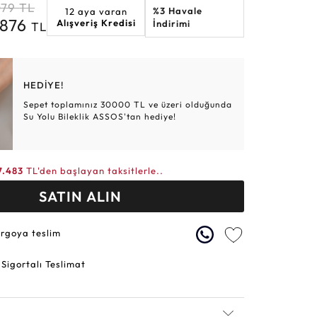
079
TL
%3 Havale
12 aya varan
Altın Hasır Setler
Elmas Bilezikler
Altın Tesbihler
Violet
Burç
.876
Alışveriş Kredisi
İndirimi
TL
HEDİYE!
Sepet toplamınız 30000 TL ve üzeri olduğunda
Su Yolu Bileklik ASSOS'tan hediye!
7.483
TL'den başlayan taksitlerle..
SATIN ALIN
argoya teslim
 Sigortalı Teslimat