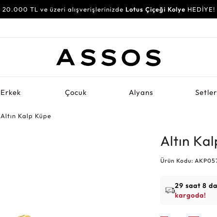
20.000 TL ve üzeri alışverişlerinizde
30.000 TL ve üzeri alışverişlerinizde
Lotus Çiçeği Kolye
Su Yolu Bileklik
HEDİYE!
HEDİYE!
Erkek
Çocuk
Alyans
Setle
Altın Kalp Küpe
Altın Ka
Ürün Kodu: AKP05
29 saat 8 d
kargoda!