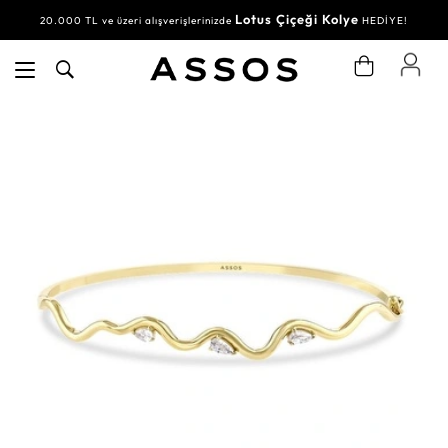
Lotus Çiçeği Kolye
20.000 TL ve üzeri alışverişlerinizde
HEDİYE!