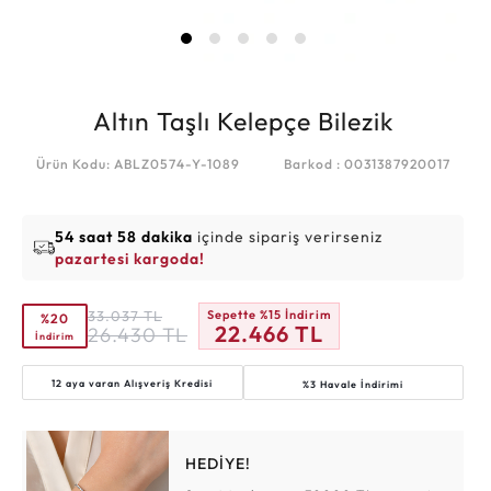
Altın Taşlı Kelepçe Bilezik
Ürün Kodu: ABLZ0574-Y-1089
Barkod : 0031387920017
54 saat 58 dakika
içinde sipariş verirseniz
pazartesi kargoda!
33.037
TL
Sepette %15 İndirim
%20
22.466
TL
26.430
TL
İndirim
12 aya varan
Alışveriş Kredisi
%3 Havale İndirimi
HEDİYE!