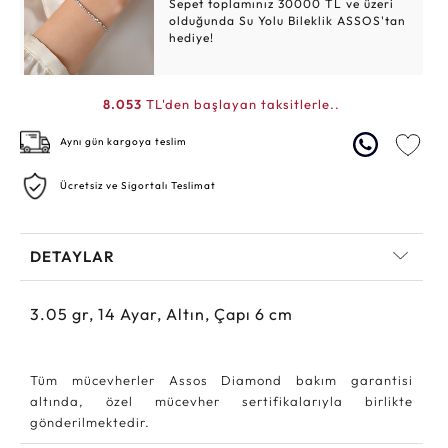
Sepet toplamınız 30000 TL ve üzeri
olduğunda Su Yolu Bileklik ASSOS'tan
hediye!
8.053
TL'den başlayan taksitlerle..
Aynı gün kargoya teslim
Ücretsiz ve Sigortalı Teslimat
DETAYLAR
3.05
gr,
14
Ayar, Altın, Çapı 6 cm
Tüm mücevherler Assos Diamond bakım garantisi
altında, özel mücevher sertifikalarıyla birlikte
gönderilmektedir.