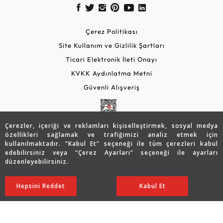
Çerez Politikası
Site Kullanım ve Gizlilik Şartları
Ticari Elektronik İleti Onayı
KVKK Aydınlatma Metni
Güvenli Alışveriş
Çerezler, içeriği ve reklamları kişiselleştirmek, sosyal medya
özellikleri sağlamak ve trafiğimizi analiz etmek için
kullanılmaktadır. “Kabul Et” seçeneği ile tüm çerezleri kabul
edebilirsiniz veya “Çerez Ayarları” seçeneği ile ayarları
düzenleyebilirsiniz.
© 2026 Assos Diamond
33.037
TL
Sepette %15 İndirim
SATIN ALIN
Hepsini Reddet
Ayarları Düzenle
Kabul Et
26.430
TL
22.466 TL
Copyright © 2026 Assos Pırlanta - Bu sitenin tüm hakları
saklıdır.