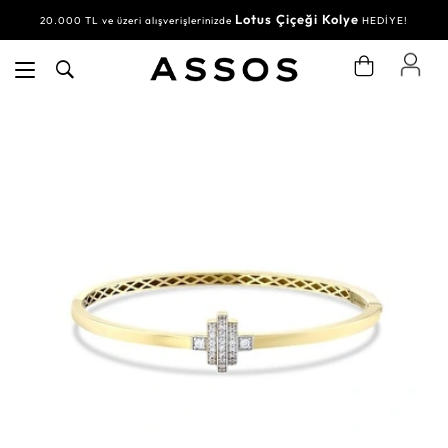
Lotus Çiçeği Kolye
20.000 TL ve üzeri alışverişlerinizde
HEDİYE!