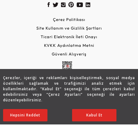
Çerez Politikası
Site Kullanım ve Gizlilik Şartları
Ticari Elektronik İleti Onayı
KVKK Aydınlatma Metni
Güvenli Alışveriş
Çerezler, içeriği ve reklamları kişiselleştirmek, sosyal medya
özellikleri sağlamak ve trafiğimizi analiz etmek için
kullanılmaktadır. “Kabul Et” seçeneği ile tüm çerezleri kabul
edebilirsiniz veya “Çerez Ayarları” seçeneği ile ayarları
düzenleyebilirsiniz.
© 2026 Assos Diamond
75.748
TL
Sepette %10 İndirim
SATIN ALIN
Hepsini Reddet
Ayarları Düzenle
Kabul Et
60.625
TL
54.563 TL
Copyright © 2026 Assos Pırlanta - Bu sitenin tüm hakları
saklıdır.