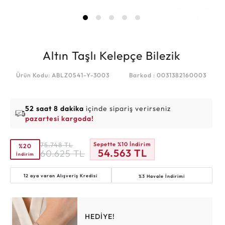
Altın Taşlı Kelepçe Bilezik
Ürün Kodu: ABLZ0541-Y-3003
Barkod : 0031382160003
52 saat 8 dakika
içinde sipariş verirseniz
pazartesi kargoda!
75.748
TL
Sepette %10 İndirim
%20
54.563
TL
60.625
TL
İndirim
12 aya varan
Alışveriş Kredisi
%3 Havale İndirimi
HEDİYE!