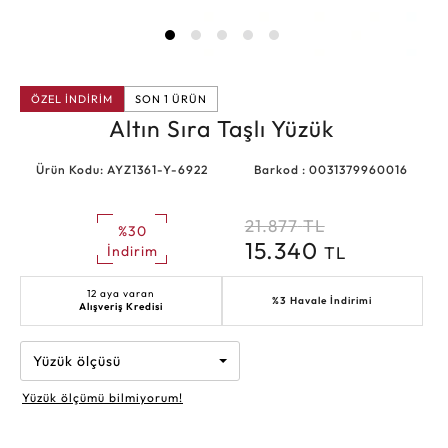
ÖZEL İNDİRİM
SON 1 ÜRÜN
Altın Sıra Taşlı Yüzük
Ürün Kodu: AYZ1361-Y-6922
Barkod : 0031379960016
21.877
TL
%30
15.340
TL
İndirim
12 aya varan
%3 Havale İndirimi
Alışveriş Kredisi
Yüzük ölçüsü
Yüzük ölçümü bilmiyorum!