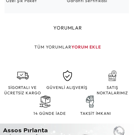
Özel Şık Paket
Garanti Sertifikası
YORUMLAR
TÜM YORUMLAR
YORUM EKLE
SİGORTALI VE
GÜVENLİ ALIŞVERİŞ
SATIŞ
ÜCRETSİZ KARGO
NOKTALARIMIZ
14 GÜNDE İADE
TAKSİT İMKANI