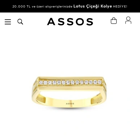
Lotus Çiçeği Kolye
20.000 TL ve üzeri alışverişlerinizde
HEDİYE!