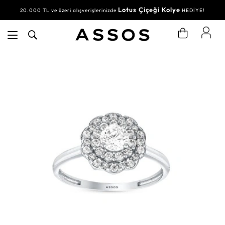
Lotus Çiçeği Kolye
20.000 TL ve üzeri alışverişlerinizde
HEDİYE!