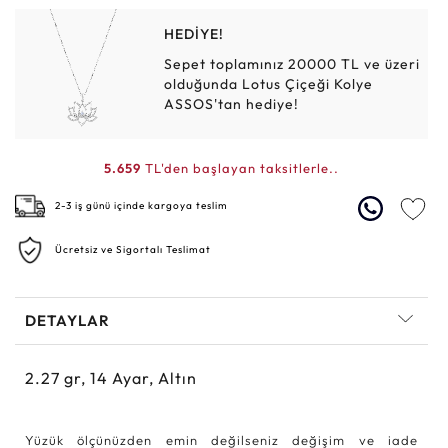
HEDİYE!
Sepet toplamınız 20000 TL ve üzeri
olduğunda Lotus Çiçeği Kolye
ASSOS'tan hediye!
5.659
TL'den başlayan taksitlerle..
2-3 iş günü içinde kargoya teslim
Ücretsiz ve Sigortalı Teslimat
DETAYLAR
2.27
gr,
14
Ayar, Altın
Yüzük ölçünüzden emin değilseniz değişim ve iade