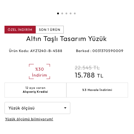
ÖZEL İNDİRİM
SON 1 ÜRÜN
Altın Taşlı Tasarım Yüzük
Ürün Kodu: AYZ1240-B-4588
Barkod : 0031370590009
22.545
TL
%30
15.788
TL
İndirim
12 aya varan
%3 Havale İndirimi
Alışveriş Kredisi
Yüzük ölçüsü
Yüzük ölçümü bilmiyorum!