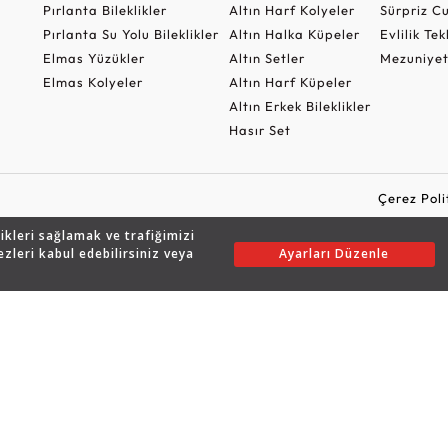
Pırlanta Bileklikler
Altın Harf Kolyeler
Sürpriz 
Pırlanta Su Yolu Bileklikler
Altın Halka Küpeler
Evlilik Tek
Elmas Yüzükler
Altın Setler
Mezuniyet
Elmas Kolyeler
Altın Harf Küpeler
Altın Erkek Bileklikler
Hasır Set
Çerez Poli
likleri sağlamak ve trafiğimizi
ezleri kabul edebilirsiniz veya
Ayarları Düzenle
Copyright © 2026 Assos Pırlanta - Bu sitenin tüm hakları saklıdır.