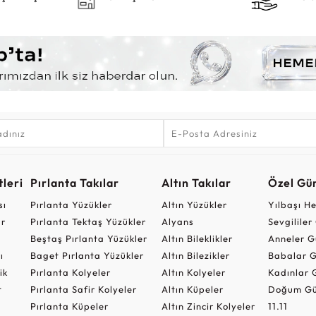
leri
Pırlanta Takılar
Altın Takılar
Özel Gü
sı
Pırlanta Yüzükler
Altın Yüzükler
Yılbaşı H
ar
Pırlanta Tektaş Yüzükler
Alyans
Sevgilile
Beştaş Pırlanta Yüzükler
Altın Bileklikler
Anneler G
ı
Baget Pırlanta Yüzükler
Altın Bilezikler
Babalar G
ik
Pırlanta Kolyeler
Altın Kolyeler
Kadınlar 
t
Pırlanta Safir Kolyeler
Altın Küpeler
Doğum Gü
Pırlanta Küpeler
Altın Zincir Kolyeler
11.11