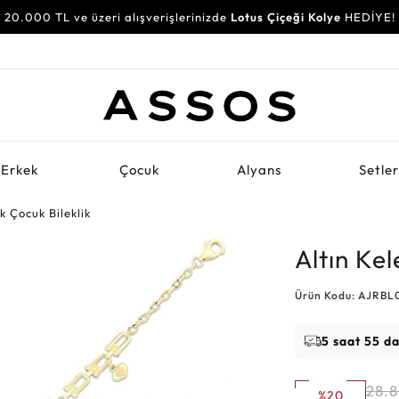
20.000 TL ve üzeri alışverişlerinizde
Lotus Çiçeği Kolye
HEDİYE!
Erkek
Çocuk
Alyans
Setle
k Çocuk Bileklik
Altın Kel
Ürün Kodu: AJRBL
5 saat 55 d
28.
%20