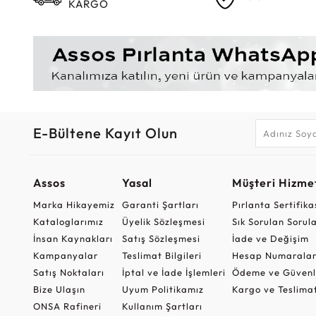
KARGO
E-Bültene Kayıt Olun
Assos
Yasal
Müşteri Hizmet
Marka Hikayemiz
Garanti Şartları
Pırlanta Sertifika
Kataloglarımız
Üyelik Sözleşmesi
Sık Sorulan Sorul
İnsan Kaynakları
Satış Sözleşmesi
İade ve Değişim
Kampanyalar
Teslimat Bilgileri
Hesap Numaralar
Satış Noktaları
İptal ve İade İşlemleri
Ödeme ve Güvenl
Bize Ulaşın
Uyum Politikamız
Kargo ve Teslima
ONSA Rafineri
Kullanım Şartları