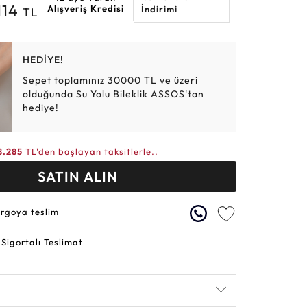
114
Alışveriş Kredisi
İndirimi
TL
Altın Hasır Setler
Elmas Bilezikler
Altın Tesbihler
Violet
Burç
HEDİYE!
Sepet toplamınız 30000 TL ve üzeri
olduğunda Su Yolu Bileklik ASSOS'tan
hediye!
8.285
TL'den başlayan taksitlerle..
SATIN ALIN
argoya teslim
 Sigortalı Teslimat