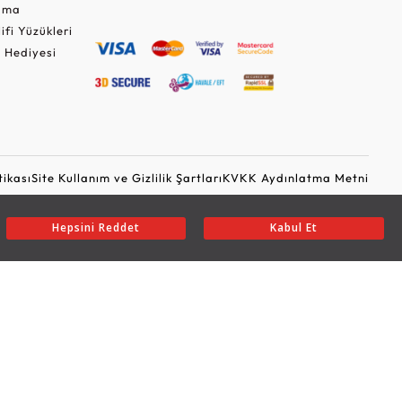
Cuma
lifi Yüzükleri
 Hediyesi
tikası
Site Kullanım ve Gizlilik Şartları
KVKK Aydınlatma Metni
Ticari Elektronik İleti Onayı
Güvenli Alışveriş
Hepsini Reddet
Kabul Et