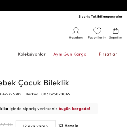
Sipariş Takibi
Kampanyalar
Hesabım
Favorilerim
Sepetim
r
Koleksiyonlar
Aynı Gün Kargo
Fırsatlar
ebek Çocuk Bileklik
0142-Y-6385
Barkod : 0031325020045
akika
içinde sipariş verirseniz
bugün kargoda!
877
TL
%3 Havale
12 aya varan