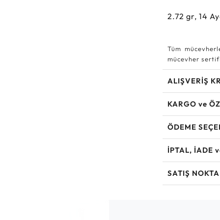
2.72
gr,
14
Ay
Tüm mücevherle
mücevher sertifi
ALIŞVERİŞ K
KARGO ve ÖZ
ÖDEME SEÇE
İPTAL, İADE 
SATIŞ NOKTA