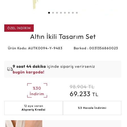
ÖZEL İNDİRİM
Altın İkili Tasarım Set
Ürün Kodu: AUTK0094-Y-9483
Barkod : 0031356860023
9 saat 44 dakika
içinde sipariş verirseniz
bugün kargoda!
98.904
TL
%30
69.233
TL
İndirim
12 aya varan
%3 Havale İndirimi
Alışveriş Kredisi