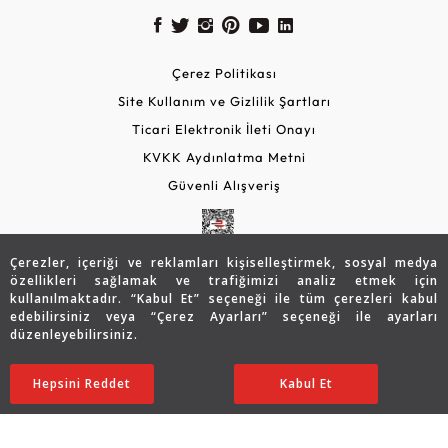
Çerez Politikası
Site Kullanım ve Gizlilik Şartları
Ticari Elektronik İleti Onayı
KVKK Aydınlatma Metni
Güvenli Alışveriş
Çerezler, içeriği ve reklamları kişiselleştirmek, sosyal medya
özellikleri sağlamak ve trafiğimizi analiz etmek için
kullanılmaktadır. “Kabul Et” seçeneği ile tüm çerezleri kabul
edebilirsiniz veya “Çerez Ayarları” seçeneği ile ayarları
düzenleyebilirsiniz.
© 2026 Assos Diamond
98.904
TL
SATIN ALIN
Hepsini Reddet
Ayarları Düzenle
Kabul Et
69.233
TL
Copyright © 2026 Assos Pırlanta - Bu sitenin tüm hakları
saklıdır.