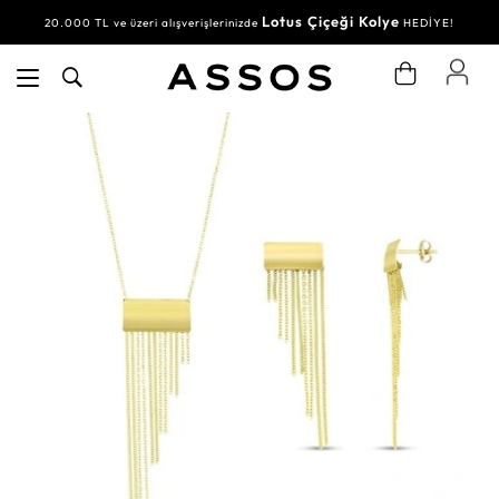
Lotus Çiçeği Kolye
20.000 TL ve üzeri alışverişlerinizde
HEDİYE!